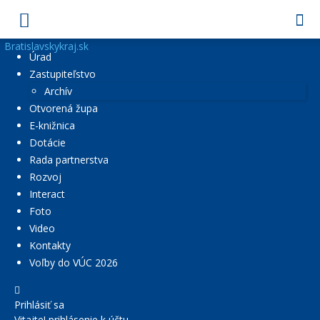
Bratislavskykraj.sk
Úrad
Zastupiteľstvo
Archív
Otvorená župa
E-knižnica
Dotácie
Rada partnerstva
Rozvoj
Interact
Foto
Video
Kontakty
Voľby do VÚC 2026
Prihlásiť sa
Vitajte! prihlásenie k účtu