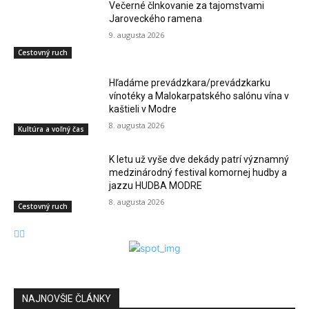
Večerné člnkovanie za tajomstvami
Jaroveckého ramena
9. augusta 2026
Cestovný ruch
Hľadáme prevádzkara/prevádzkarku
vínotéky a Malokarpatského salónu vína v
kaštieli v Modre
8. augusta 2026
Kultúra a voľný čas
K letu už vyše dve dekády patrí významný
medzinárodný festival komornej hudby a
jazzu HUDBA MODRE
8. augusta 2026
Cestovný ruch
NAJNOVŠIE ČLÁNKY