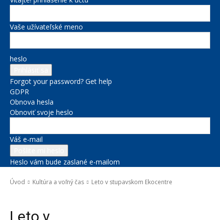
Vaše užívateľské meno
heslo
Forgot your password? Get help
GDPR
Obnova hesla
Obnoviť svoje heslo
Váš e-mail
Heslo vám bude zaslané e-mailom
Úvod
Kultúra a voľný čas
Leto v stupavskom Ekocentre
Kultúra a voľný čas
Novinky zo župy
Životné prostredie
Leto v