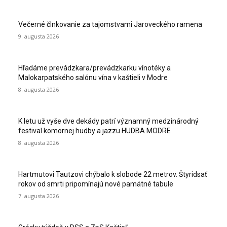
Večerné člnkovanie za tajomstvami Jaroveckého ramena
9. augusta 2026
Hľadáme prevádzkara/prevádzkarku vínotéky a
Malokarpatského salónu vína v kaštieli v Modre
8. augusta 2026
K letu už vyše dve dekády patrí významný medzinárodný
festival komornej hudby a jazzu HUDBA MODRE
8. augusta 2026
Hartmutovi Tautzovi chýbalo k slobode 22 metrov. Štyridsať
rokov od smrti pripomínajú nové pamätné tabule
7. augusta 2026