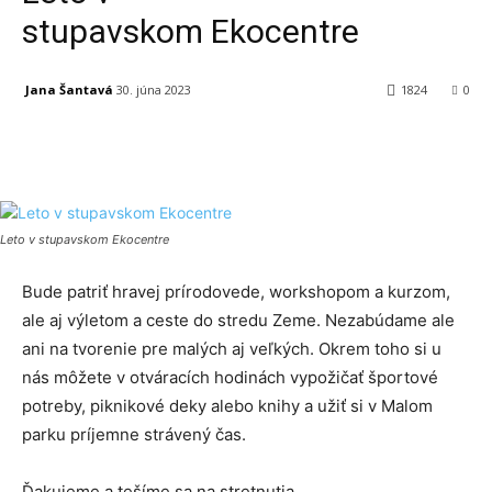
stupavskom Ekocentre
Jana Šantavá
30. júna 2023
1824
0
Facebook
X
Linkedin
Tumblr
Leto v stupavskom Ekocentre
Bude patriť hravej prírodovede, workshopom a kurzom,
ale aj výletom a ceste do stredu Zeme. Nezabúdame ale
ani na tvorenie pre malých aj veľkých. Okrem toho si u
nás môžete v otváracích hodinách vypožičať športové
potreby, piknikové deky alebo knihy a užiť si v Malom
parku príjemne strávený čas.
Ďakujeme a tešíme sa na stretnutia.