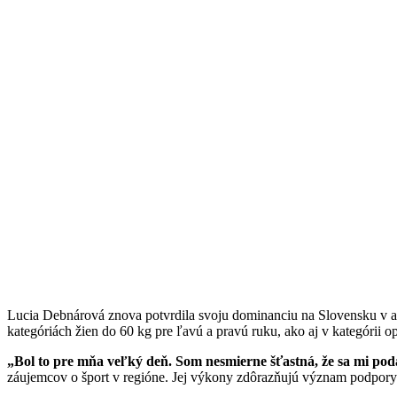
Lucia Debnárová znova potvrdila svoju dominanciu na Slovensku v armw
kategóriách žien do 60 kg pre ľavú a pravú ruku, ako aj v kategórii o
„Bol to pre mňa veľký deň. Som nesmierne šťastná, že sa mi poda
záujemcov o šport v regióne. Jej výkony zdôrazňujú význam podpory 