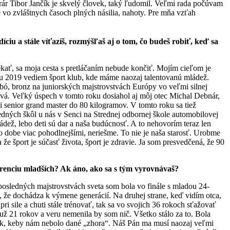
rár Tibor Jančík je skvelý človek, taký ľudomil. Veľmi rada počúvam
 vo zvláštnych časoch plných násilia, nahoty. Pre mňa vzťah
díciu a stále víťazíš, rozmýšľaš aj o tom, čo budeš robiť, keď sa
ekať, sa moja cesta s pretláčaním nebude končiť. Mojím cieľom je
 2019 vediem šport klub, kde máme naozaj talentovanú mládež.
bó, bronz na juniorských majstrovstvách Európy vo veľmi silnej
. Veľký úspech v tomto roku dosiahol aj môj otec Michal Debnár,
ii senior grand master do 80 kilogramov. V tomto roku sa tiež
edných škôl u nás v Senci na Strednej odbornej škole automobilovej
ádež, lebo deti sú dar a naša budúcnosť. A to nehovorím teraz len
jto dobe viac pohodlnejšími, neriešme. To nie je naša starosť. Urobme
 že šport je súčasť života, šport je zdravie. Ja som presvedčená, že 90
urenciu mladších? Ak áno, ako sa s tým vyrovnávaš?
posledných majstrovstvách sveta som bola vo finále s mladou 24-
že dochádza k výmene generácií. Na druhej strane, keď vidím otca,
 pri sile a chuti stále trénovať, tak sa vo svojich 36 rokoch sťažovať
 21 rokov a veru nemenila by som nič. Všetko stálo za to. Bola
o tak, keby nám nebolo dané „zhora“. Náš Pán ma musí naozaj veľmi