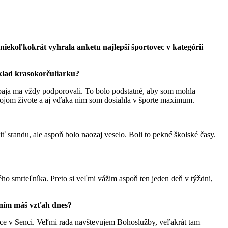
m niekoľkokrát vyhrala anketu najlepší športovec v kategórii
klad krasokorčuliarku?
 Obaja ma vždy podporovali. To bolo podstatné, aby som mohla
 mojom živote a aj vďaka nim som dosiahla v športe maximum.
ť srandu, ale aspoň bolo naozaj veselo. Boli to pekné školské časy.
ho smrteľníka. Preto si veľmi vážim aspoň ten jeden deň v týždni,
s ním máš vzťah dnes?
ice v Senci. Veľmi rada navštevujem Bohoslužby, veľakrát tam