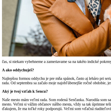
čas, si niekam vybehneme a zameriavame sa na takéto indické pokrm
A ako oddychuješ?
Najlepšou formou oddychu je pre mňa spánok, často aj leháro pri ser
rada. Od septembra sa začalo moje najob­ľúbenejšie ročné obdobie, je
Aký je tvoj vzťah k Sencu?
Naše mesto mám veľmi rada. Som rodená Senčanka. Narodila som sa na
mesto. Veľmi si vážim občanov nášho mesta, vždy sa tak úprimne tešia
ďakujem, že ma toľké roky podporujú. Veľmi som vďačná riaditeľovi 