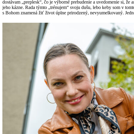
dostávam „preplesk“, čo je výborné prebudenie a uvedomenie si, že a
jeho kázne. Rada týmto „trénujem“ svoju dušu, lebo keby som v tomto
s Bohom znamená žiť život úplne prirodzený, nevyumelkovaný. Jednod