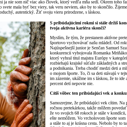
ni ja nie som nič viac ako človek, ktorý vedľa mňa sedí. Okrem toho fa
 svete mala byť bez viery, tak veru neviem, ako by to skončilo. Žijeme
uchý, autentický. Žiť svoju vieru prirodzene, s láskou.
S pribúdajúcimi rokmi si stále držíš kon
tvoja aktívna kariéra skončí?
Myslím, že tým, že prestanem aktívne pret
športovo vychovávať našu mládež. Od roku
Najúspešnejší junior je Senčan Samuel Sza
konkurencii vybojovala Romanka Mriňáková
ktorý vyhral titul majstra Európy v kategór
rozbiehajú krajské súťaže základných a str
a podnikania. Treba chodiť medzi deti a ml
o mojom športe. To, či sa deti stávajú v te
im zázemie, ukážme im s láskou, že to ide a
percent detí nepovie nie.
Cítiš vôbec ten pribúdajúci vek a konk
Samozrejme, že pribúdajúci vek cítim. Na 
ročnou pretekárkou, takže môžem povedať, 
že vo svojich 68 rokoch je stále v kondícii,
ešte nemôžem. Vo vrcholovom športe som už
a stále to aj je krásna cesta. Nebolo by t