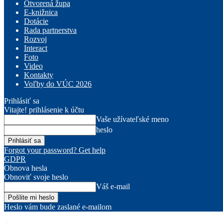
Otvorená župa
E-knižnica
Dotácie
Rada partnerstva
Rozvoj
Interact
Foto
Video
Kontakty
Voľby do VÚC 2026
Prihlásiť sa
Vitajte! prihlásenie k účtu
Vaše užívateľské meno
heslo
Forgot your password? Get help
GDPR
Obnova hesla
Obnoviť svoje heslo
Váš e-mail
Heslo vám bude zaslané e-mailom