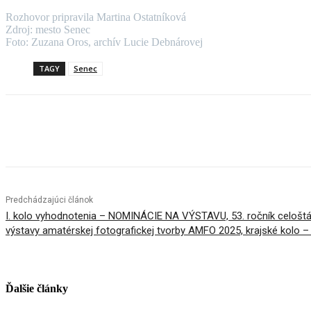
Rozhovor pripravila Martina Ostatníková
Zdroj: mesto Senec
Foto: Zuzana Oros, archív Lucie Debnárovej
TAGY
Senec
Facebook
X
Linkedin
Tumblr
Predchádzajúci článok
I. kolo vyhodnotenia – NOMINÁCIE NA VÝSTAVU, 53. ročník celoštá
výstavy amatérskej fotografickej tvorby AMFO 2025, krajské kolo – 
Ďalšie články