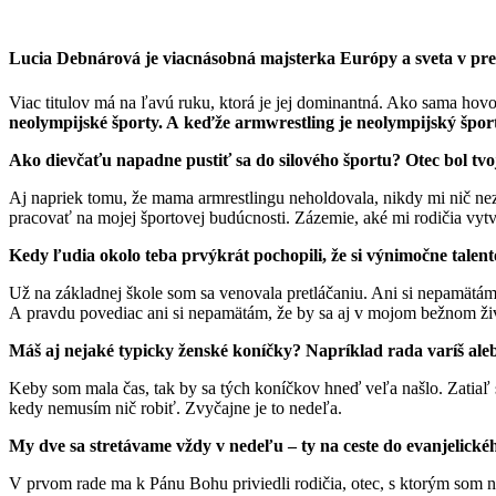
Lucia Debnárová je viacnásobná majsterka Európy a sveta v pre
Viac titulov má na ľavú ruku, ktorá je jej dominantná. Ako sama hovo
neolympijské športy. A keďže armwrestling je neolympijský šport
Ako dievčaťu napadne pustiť sa do silového športu? Otec bol t
Aj napriek tomu, že mama armrestlingu neholdovala, nikdy mi nič nez
pracovať na mojej športovej budúcnosti. Zázemie, aké mi rodičia vyt
Kedy ľudia okolo teba prvýkrát pochopili, že si výnimočne talen
Už na základnej škole som sa venovala pretláčaniu. Ani si nepamätám, 
A pravdu povediac ani si nepamätám, že by sa aj v mojom bežnom živ
Máš aj nejaké typicky ženské koníčky? Napríklad rada varíš ale
Keby som mala čas, tak by sa tých koníčkov hneď veľa našlo. Zatiaľ s
kedy nemusím nič robiť. Zvyčajne je to nedeľa.
My dve sa stretávame vždy v nedeľu – ty na ceste do evanjelickéh
V prvom rade ma k Pánu Bohu priviedli rodičia, otec, s ktorým som 