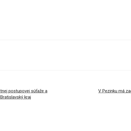
tnej postupovej súťaže a
V Pezinku má zač
Bratislavský kraj