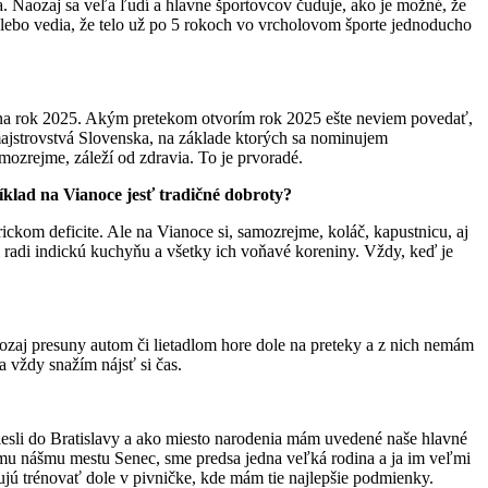
a. Naozaj sa veľa ľudí a hlavne športovcov čuduje, ako je možné, že
 lebo vedia, že telo už po 5 rokoch vo vrcholovom športe jednoducho
a rok 2025. Akým pretekom otvorím rok 2025 ešte neviem povedať,
ajstrovstvá Slovenska, na základe ktorých sa nominujem
mozrejme, záleží od zdravia. To je prvoradé.
íklad na Vianoce jesť tradičné dobroty?
ckom deficite. Ale na Vianoce si, samozrejme, koláč, kapustnicu, aj
 radi indickú kuchyňu a všetky ich voňavé koreniny. Vždy, keď je
aozaj presuny autom či lietadlom hore dole na preteky a z nich nemám
 vždy snažím nájsť si čas.
esli do Bratislavy a ako miesto narodenia mám uvedené naše hlavné
lému nášmu mestu Senec, sme predsa jedna veľká rodina a ja im veľmi
jú trénovať dole v pivničke, kde mám tie najlepšie podmienky.