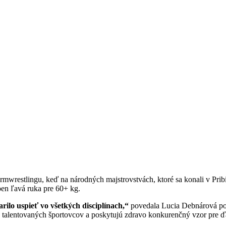
restlingu, keď na národných majstrovstvách, ktoré sa konali v Pribiši, 
pen ľavá ruka pre 60+ kg.
rilo uspieť vo všetkých disciplínach,“
povedala Lucia Debnárová po 
talentovaných športovcov a poskytujú zdravo konkurenčný vzor pre ďa