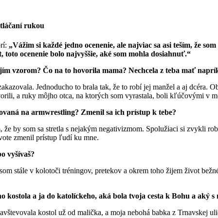
tláčaní rukou
rí:
„Vážim si každé jedno ocenenie, ale najviac sa asi teším, že so
, toto ocenenie bolo najvyššie, aké som mohla dosiahnuť.“
vojím vzorom? Čo na to hovorila mama? Nechcela z teba mať naprí
akazovala. Jednoducho to brala tak, že to robí jej manžel a aj dcéra.
vorili, a ruky môjho otca, na ktorých som vyrastala, boli kľúčovými v
tovaná na armwrestling? Zmenil sa ich prístup k tebe?
že by som sa stretla s nejakým negativizmom. Spolužiaci si zvykli robi
ote zmenil prístup ľudí ku mne.
bo vyšívaš?
om stále v kolotoči tréningov, pretekov a okrem toho žijem život bežné
o kostola a ja do katolíckeho, aká bola tvoja cesta k Bohu a aký 
navštevovala kostol už od malička, a moja nebohá babka z Trnavskej ul