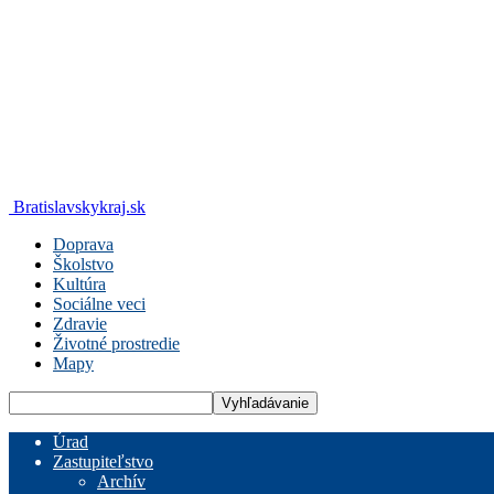
Bratislavskykraj.sk
Doprava
Školstvo
Kultúra
Sociálne veci
Zdravie
Životné prostredie
Mapy
Úrad
Zastupiteľstvo
Archív