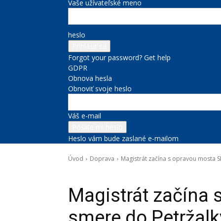
Vaše užívateľské meno
heslo
Forgot your password? Get help
GDPR
Obnova hesla
Obnoviť svoje heslo
Váš e-mail
Heslo vám bude zaslané e-mailom
Úvod
Doprava
Magistrát začína s opravou mosta S
Doprava
Magistrát začína 
smere do Petržalk