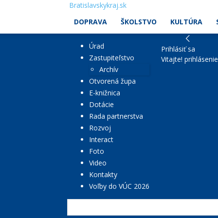
Bratislavskykraj.sk
DOPRAVA
ŠKOLSTVO
KULTÚRA
Úrad
Prihlásiť sa
Zastupiteľstvo
Vitajte! prihláseni
Archív
Otvorená župa
E-knižnica
Dotácie
Rada partnerstva
Rozvoj
Interact
Foto
Video
Kontakty
Voľby do VÚC 2026