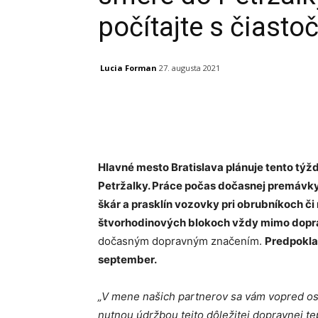
počítajte s čias
Lucia Forman
27. augusta 2021
Facebook
X
Linkedin
Hlavné mesto Bratislava plánuje tento tý
Petržalky. Práce počas dočasnej premávky
škár a prasklín vozovky pri obrubníkoch č
štvorhodinových blokoch vždy mimo dopra
dočasným dopravným značením.
Predpokla
september.
„V mene našich partnerov sa vám vopred os
nutnou údržbou tejto dôležitej dopravnej t