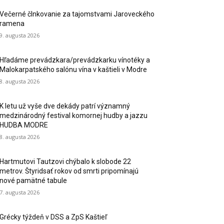
Večerné člnkovanie za tajomstvami Jaroveckého
ramena
9. augusta 2026
Hľadáme prevádzkara/prevádzkarku vínotéky a
Malokarpatského salónu vína v kaštieli v Modre
8. augusta 2026
K letu už vyše dve dekády patrí významný
medzinárodný festival komornej hudby a jazzu
HUDBA MODRE
8. augusta 2026
Hartmutovi Tautzovi chýbalo k slobode 22
metrov. Štyridsať rokov od smrti pripomínajú
nové pamätné tabule
7. augusta 2026
Grécky týždeň v DSS a ZpS Kaštieľ