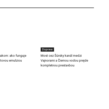
Doprava
tlakom: ako funguje
Most cez Šúrsky kanál medzi
ltovou emulziou
Vajnorami a Čiernou vodou prejde
kompletnou prestavbou