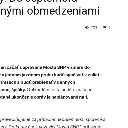
točnými obmedzeniami
1778
0
Tumblr
ždeň začať s opravami Mosta SNP v smere do
 v jednom jazdnom pruhu budú spočívať v zaliatí
i rímsach a budú prebiehať v denných
vnej špičky.
Dotknuté miesta budú označené
dané ukončenie opráv je naplánované na 1.
pravedlňujeme za prípadné nepríjemnosti spojené s
epny. Dotknutý úsek vozovky Mosta SNP,“
približuje