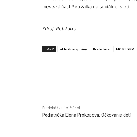
mestská časť Petržalka na sociálnej sieti.
Zdroj: Petržalka
TAGY
Aktuálne správy
Bratislava
MOST SNP
Facebook
X
Linkedin
Predchádzajúci článok
Pediatrička Elena Prokopová: Očkovanie detí