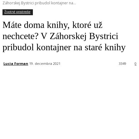
Záhorskej Bystrici pribudol kontajner na...
Životné prostredie
Máte doma knihy, ktoré už
nechcete? V Záhorskej Bystrici
pribudol kontajner na staré knihy
Lucia Forman
19. decembra 2021
3349
0
Facebook
X
Linkedin
Tumblr