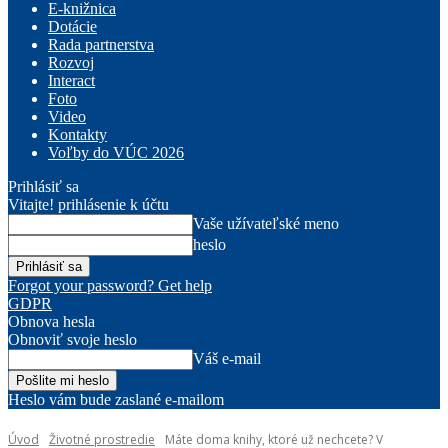
E-knižnica
Dotácie
Rada partnerstva
Rozvoj
Interact
Foto
Video
Kontakty
Voľby do VÚC 2026
Prihlásiť sa
Vitajte! prihlásenie k účtu
Vaše užívateľské meno
heslo
Forgot your password? Get help
GDPR
Obnova hesla
Obnoviť svoje heslo
Váš e-mail
Heslo vám bude zaslané e-mailom
Úvod
Životné prostredie
Máte doma knihy, ktoré už nechcete? V