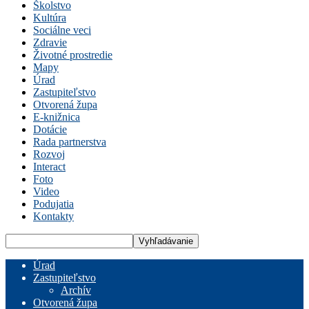
Školstvo
Kultúra
Sociálne veci
Zdravie
Životné prostredie
Mapy
Úrad
Zastupiteľstvo
Otvorená župa
E-knižnica
Dotácie
Rada partnerstva
Rozvoj
Interact
Foto
Video
Podujatia
Kontakty
Úrad
Zastupiteľstvo
Archív
Otvorená župa