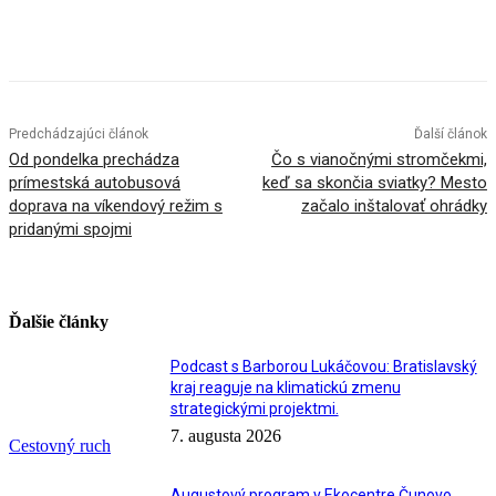
Facebook
X
Linkedin
Tumblr
Predchádzajúci článok
Ďalší článok
Od pondelka prechádza
Čo s vianočnými stromčekmi,
prímestská autobusová
keď sa skončia sviatky? Mesto
doprava na víkendový režim s
začalo inštalovať ohrádky
pridanými spojmi
Ďalšie články
Podcast s Barborou Lukáčovou: Bratislavský
kraj reaguje na klimatickú zmenu
strategickými projektmi.
7. augusta 2026
Cestovný ruch
Augustový program v Ekocentre Čunovo