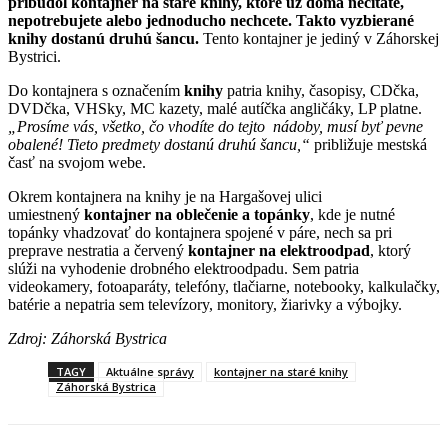
pribudol kontajner na staré knihy, ktoré už doma nečítate,
nepotrebujete alebo jednoducho nechcete. Takto vyzbierané
knihy dostanú druhú šancu.
Tento kontajner je jediný v Záhorskej
Bystrici.
Do kontajnera s označením
knihy
patria knihy, časopisy, CDčka,
DVDčka, VHSky, MC kazety, malé autíčka angličáky, LP platne.
„Prosíme vás, všetko, čo vhodíte do tejto nádoby, musí byť pevne
obalené! Tieto predmety dostanú druhú šancu,“
približuje mestská
časť na svojom webe.
Okrem kontajnera na knihy je na Hargašovej ulici
umiestnený
kontajner na oblečenie a topánky
, kde je nutné
topánky vhadzovať do kontajnera spojené v páre, nech sa pri
preprave nestratia a červený
kontajner na elektroodpad
, ktorý
slúži na vyhodenie drobného elektroodpadu. Sem patria
videokamery, fotoaparáty, telefóny, tlačiarne, notebooky, kalkulačky,
batérie a nepatria sem televízory, monitory, žiarivky a výbojky.
Zdroj: Záhorská Bystrica
TAGY
Aktuálne správy
kontajner na staré knihy
Záhorská Bystrica