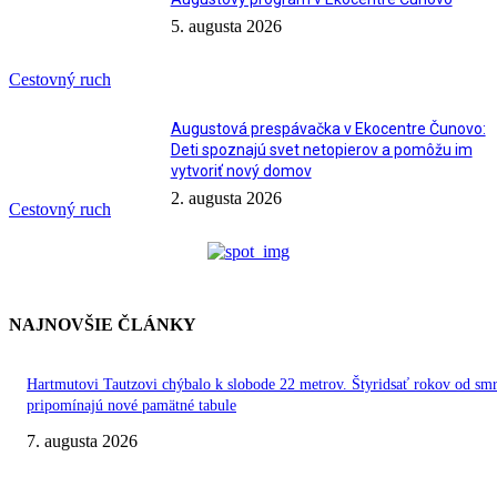
5. augusta 2026
Cestovný ruch
Augustová prespávačka v Ekocentre Čunovo:
Deti spoznajú svet netopierov a pomôžu im
vytvoriť nový domov
2. augusta 2026
Cestovný ruch
NAJNOVŠIE ČLÁNKY
Hartmutovi Tautzovi chýbalo k slobode 22 metrov. Štyridsať rokov od smr
pripomínajú nové pamätné tabule
7. augusta 2026