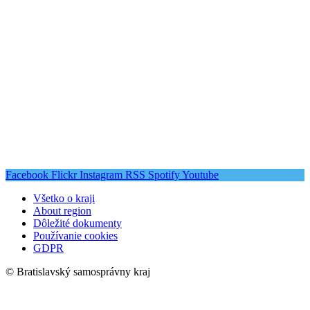
Facebook
Flickr
Instagram
RSS
Spotify
Youtube
Všetko o kraji
About region
Dôležité dokumenty
Používanie cookies
GDPR
© Bratislavský samosprávny kraj