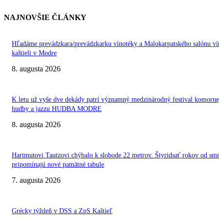
NAJNOVŠIE ČLÁNKY
Hľadáme prevádzkara/prevádzkarku vínotéky a Malokarpatského salónu ví
kaštieli v Modre
8. augusta 2026
K letu už vyše dve dekády patrí významný medzinárodný festival komorne
hudby a jazzu HUDBA MODRE
8. augusta 2026
Hartmutovi Tautzovi chýbalo k slobode 22 metrov. Štyridsať rokov od smr
pripomínajú nové pamätné tabule
7. augusta 2026
Grécky týždeň v DSS a ZpS Kaštieľ