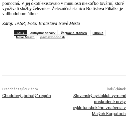
pomocná. V jej okolí existovalo v minulosti niekoľko tovární, ktoré
využívali služby železnice. Železničná stanica Bratislava Filiálka je
v dlhodobom útlme.
Zdroj: TASR; Foto: Bratislava-Nové Mesto
TAGY
Aktuálne správy
čerpacia stanica
Filiálka
Nové Mesto
pamätihodnosti
Facebook
X
Linkedin
Tumblr
Predchádzajúci článok
Ďalší článok
Chudobný „bohatý“ región
Slovenský cykloklub vymenil
poškodené prvky
cykloturistického značenia v
Malých Karpatoch