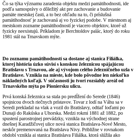
Čo sa týka významu zaradenia objektu medzi pamätihodnosti, ide
podľa samosprávy o dôležitý akt pre zachovanie a budovanie
pamäte mestskej časti, a to bez ohľadu na to, či príslušná
pamätihodnosť je zachovaná aj vo fyzickej podobe. V miestnom aj
mestskom zozname pamätihodností je viacero objektov, ktoré už
fyzicky neexistujú. Príkladom je Berchtoldov palác, ktorý do roku
1981 stál na Trnavskom mýte.
Do zoznamu pamätihodností sa dostane aj stanica Filiálka,
ktorej história úzko súvisí s konskou železnicou spájajúcou
Bratislavu s Trnavou, ale aj vývojom celého železničného uzla v
Bratislave. Vznikla na mieste, kde bolo pôvodne len niekoľko
nákladných koľají. V súčasnosti ju tvorí rozsiahly areál od
Trnavského mýta po Pioniersku ulicu.
Prvá konská železnica sa stala po predĺžení do Serede (1846)
spojnicou dvoch riečnych prístavov. Tovar z lodí na Váhu sa v
Seredi prekladal na vlak a vozil do Bratislavy, odtiaľ loďami po
Dunaji do Rakúska a Uhorska. Medzi rokmi 1881 až 1882, po
spustení parostrojnej prevádzky, vznikla na východnej strane
dnešnej Karadžičovej ulice nová stanica Bratislava-Nové Mesto,
neskôr premenovaná na Bratislava Nivy. Približne v rovnakom
období vznikla aj stanica Bratislava Filiálka, ktorá slúžila ako