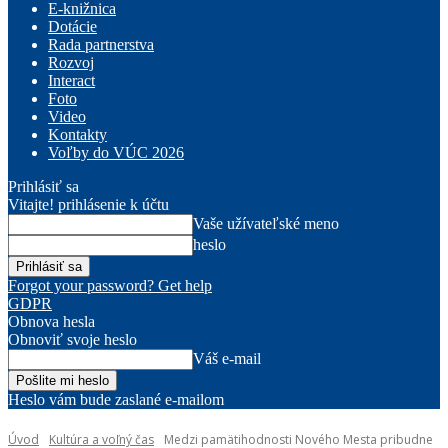
E-knižnica
Dotácie
Rada partnerstva
Rozvoj
Interact
Foto
Video
Kontakty
Voľby do VÚC 2026
Prihlásiť sa
Vitajte! prihlásenie k účtu
Vaše užívateľské meno
heslo
Forgot your password? Get help
GDPR
Obnova hesla
Obnoviť svoje heslo
Váš e-mail
Heslo vám bude zaslané e-mailom
Úvod
Kultúra a voľný čas
Medzi pamätihodnosti Nového Mesta pribudne