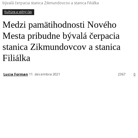
bývalá čerpacia stanica Zikmundovcov a stanica Filiálka
Kultúra a voľný čas
Medzi pamätihodnosti Nového
Mesta pribudne bývalá čerpacia
stanica Zikmundovcov a stanica
Filiálka
Lucia Forman
11. decembra 2021
2367
0
Facebook
X
Linkedin
Tumblr