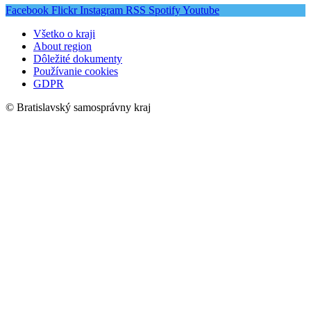
Facebook
Flickr
Instagram
RSS
Spotify
Youtube
Všetko o kraji
About region
Dôležité dokumenty
Používanie cookies
GDPR
© Bratislavský samosprávny kraj