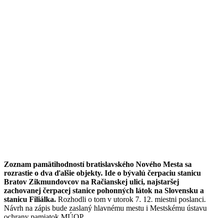
Zoznam pamätihodností bratislavského Nového Mesta sa
rozrastie o dva ďalšie objekty. Ide o bývalú čerpaciu stanicu
Bratov Zikmundovcov na Račianskej ulici, najstaršej
zachovanej čerpacej stanice pohonných látok na Slovensku a
stanicu Filiálka.
Rozhodli o tom v utorok 7. 12. miestni poslanci.
Návrh na zápis bude zaslaný hlavnému mestu i Mestskému ústavu
ochrany pamiatok MÚOP.