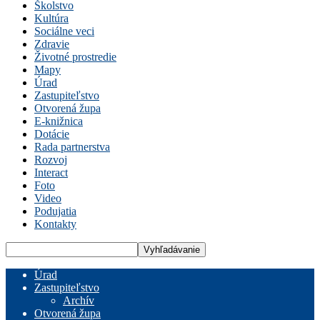
Školstvo
Kultúra
Sociálne veci
Zdravie
Životné prostredie
Mapy
Úrad
Zastupiteľstvo
Otvorená župa
E-knižnica
Dotácie
Rada partnerstva
Rozvoj
Interact
Foto
Video
Podujatia
Kontakty
Úrad
Zastupiteľstvo
Archív
Otvorená župa