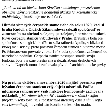
„Budova od architekta Jana Slavíčka s unikátnym prestrešením
obslužnej zóny predstavuje hodnotnú ukážku funkcionalistickej
architektúry,“
konštatuje mestská časť.
História siete tých čerpacích staníc siaha do roku 1920, keď si
bratia Rudolf a Oldřich Zikmundovci založili spoločnosť so
zameraním na obchod s olejom, petrolejom, benzínom a tukmi.
Prvú čerpaciu stanicu vybudovali v Prahe.
Bratislava bola pre
spoločnosť strategická, keďže tu stála rafinéria Apollo, v blízkosti
ktorej mali sklady, preto postavili čerpaciu stanicu aj v tomto meste.
Po februárovom prevrate v roku 1948 bola spoločnosť začlenená do
národného podniku. Čerpacia stanica postupne stratila svoju
funkciu, bola výrazne prestavaná a slúžila zberni druhotných
surovín. Napriek tomu si zachovala pôvodné architektonické prvky.
Na prelome októbra a novembra 2020 majiteľ pozemku pod
bývalou čerpacou stanicou celý objekt odstránil. Podľa
informácií samosprávy však niektoré komponenty zachoval a
uskladnil.
„Má zámer ich použiť v budúcnosti v rámci svojho
projektu v tejto lokalite. Predstavitelia mestskej časti s ním v tejto
veci komunikujú,“
uviedol Ján Borčin z miestneho úradu.