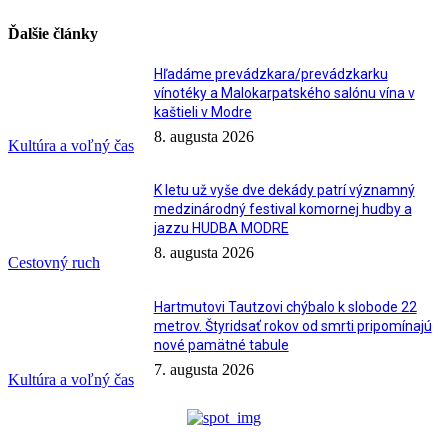
Ďalšie články
Hľadáme prevádzkara/prevádzkarku
vínotéky a Malokarpatského salónu vína v
kaštieli v Modre
8. augusta 2026
Kultúra a voľný čas
K letu už vyše dve dekády patrí významný
medzinárodný festival komornej hudby a
jazzu HUDBA MODRE
8. augusta 2026
Cestovný ruch
Hartmutovi Tautzovi chýbalo k slobode 22
metrov. Štyridsať rokov od smrti pripomínajú
nové pamätné tabule
7. augusta 2026
Kultúra a voľný čas