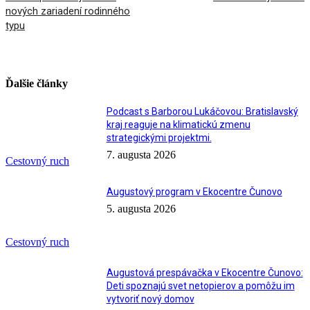
nových zariadení rodinného
typu
Ďalšie články
Podcast s Barborou Lukáčovou: Bratislavský
kraj reaguje na klimatickú zmenu
strategickými projektmi.
7. augusta 2026
Cestovný ruch
Augustový program v Ekocentre Čunovo
5. augusta 2026
Cestovný ruch
Augustová prespávačka v Ekocentre Čunovo:
Deti spoznajú svet netopierov a pomôžu im
vytvoriť nový domov