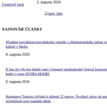
2. augusta 2026
Cestovný ruch
NAJNOVŠIE ČLÁNKY
Hľadáme prevádzkara/prevádzkarku vínotéky a Malokarpatského salónu ví
kaštieli v Modre
8. augusta 2026
K letu už vyše dve dekády patrí významný medzinárodný festival komorne
hudby a jazzu HUDBA MODRE
8. augusta 2026
Hartmutovi Tautzovi chýbalo k slobode 22 metrov. Štyridsať rokov od smr
pripomínajú nové pamätné tabule