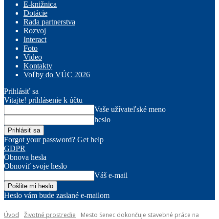
E-knižnica
Dotácie
Rada partnerstva
Rozvoj
Interact
Foto
Video
Kontakty
Voľby do VÚC 2026
Prihlásiť sa
Vitajte! prihlásenie k účtu
Vaše užívateľské meno
heslo
Forgot your password? Get help
GDPR
Obnova hesla
Obnoviť svoje heslo
Váš e-mail
Heslo vám bude zaslané e-mailom
Úvod
Životné prostredie
Mesto Senec dokončuje stavebné práce na