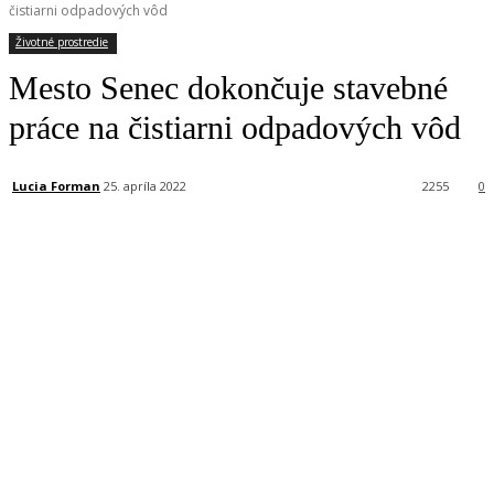
čistiarni odpadových vôd
Životné prostredie
Mesto Senec dokončuje stavebné
práce na čistiarni odpadových vôd
Lucia Forman
25. apríla 2022
2255
0
Facebook
X
Linkedin
Tumblr