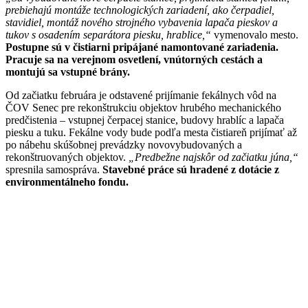
prebiehajú montáže technologických zariadení, ako čerpadiel,
stavidiel, montáž nového strojného vybavenia lapača pieskov a
tukov s osadením separátora piesku, hrablice,“
vymenovalo mesto.
Postupne sú v čistiarni pripájané namontované zariadenia.
Pracuje sa na verejnom osvetlení, vnútorných cestách a
montujú sa vstupné brány.
Od začiatku februára je odstavené prijímanie fekálnych vôd na
ČOV Senec pre rekonštrukciu objektov hrubého mechanického
predčistenia – vstupnej čerpacej stanice, budovy hrablíc a lapača
piesku a tuku. Fekálne vody bude podľa mesta čistiareň prijímať až
po nábehu skúšobnej prevádzky novovybudovaných a
rekonštruovaných objektov.
„Predbežne najskôr od začiatku júna,“
spresnila samospráva.
Stavebné práce sú hradené z dotácie z
environmentálneho fondu.