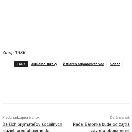
Zdroj: TASR
TAGY
Aktuálne správy
čistiaren odpadových vôd
Senec
Facebook
X
Linkedin
Tumblr
Predchádzajúci článok
Ďalší článok
Ďalších prijímateľov sociálnych
Rača: Barónka bude od zajtra
služieb presťahujeme do
zavretá obojsmerne