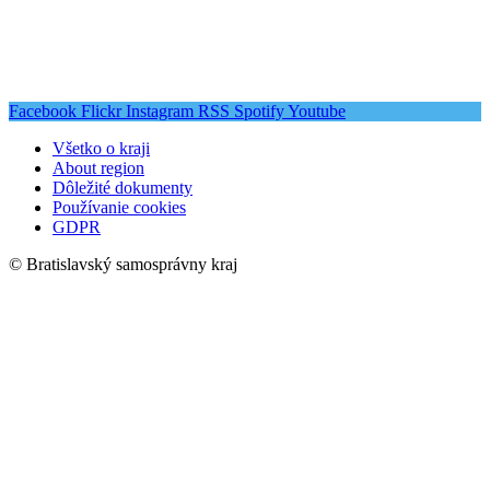
Facebook
Flickr
Instagram
RSS
Spotify
Youtube
Všetko o kraji
About region
Dôležité dokumenty
Používanie cookies
GDPR
© Bratislavský samosprávny kraj