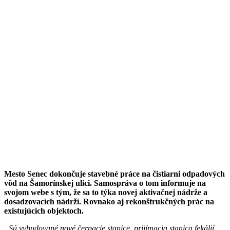
Mesto Senec dokončuje stavebné práce na čistiarni odpadových
vôd na Šamorínskej ulici. Samospráva o tom informuje na
svojom webe s tým, že sa to týka novej aktivačnej nádrže a
dosadzovacích nádrží. Rovnako aj rekonštrukčných prác na
existujúcich objektoch.
„Sú vybudované nové čerpacie stanice, prijímacia stanica fekálií,