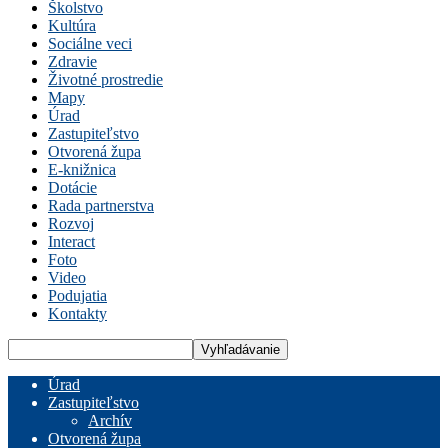
Školstvo
Kultúra
Sociálne veci
Zdravie
Životné prostredie
Mapy
Úrad
Zastupiteľstvo
Otvorená župa
E-knižnica
Dotácie
Rada partnerstva
Rozvoj
Interact
Foto
Video
Podujatia
Kontakty
Úrad
Zastupiteľstvo
Archív
Otvorená župa