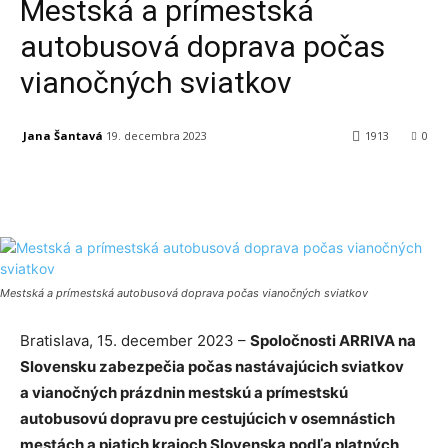
Mestská a prímestská
autobusová doprava počas
vianočných sviatkov
Jana Šantavá
19. decembra 2023
1913
0
Facebook
X
Linkedin
Tumblr
Mestská a prímestská autobusová doprava počas vianočných sviatkov
Bratislava, 15. december 2023 –
Spoločnosti ARRIVA na
Slovensku zabezpečia počas nastávajúcich sviatkov
a vianočných prázdnin mestskú a prímestskú
autobusovú dopravu pre cestujúcich v osemnástich
mestách a piatich krajoch Slovenska podľa platných