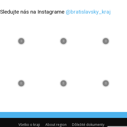
Sledujte nás na Instagrame
@bratislavsky_kraj
Facebook
Flickr
Instagram
RSS
Spotify
Youtube
Všetko o kraji
About region
Dôležité dokumenty