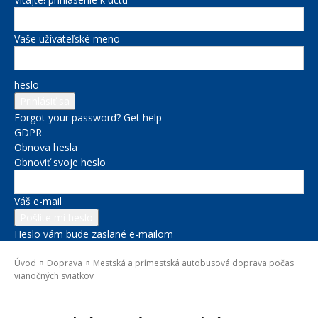
Vaše užívateľské meno
heslo
Forgot your password? Get help
GDPR
Obnova hesla
Obnoviť svoje heslo
Váš e-mail
Heslo vám bude zaslané e-mailom
Úvod
Doprava
Mestská a prímestská autobusová doprava počas
vianočných sviatkov
Doprava
Novinky zo župy