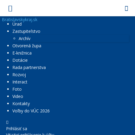
Bratislavskykraj.sk
Úrad
Zastupiteľstvo
Archív
Otvorená župa
E-knižnica
Dotácie
Rada partnerstva
Rozvoj
Interact
Foto
Video
Kontakty
Voľby do VÚC 2026
Prihlásiť sa
Vitajte! prihlásenie k účtu