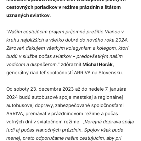
cestovných poriadkov v režime prázdnin a štátom
uznaných sviatkov.
“Našim cestujúcim prajem príjemné prežitie Vianoc v
kruhu najbližších a všetko dobré do nového roka 2024.
Zároveň ďakujem všetkým kolegyniam a kolegom, ktorí
budú v službe počas sviatkov – predovšetkým našim
vodičom a dispečerom,”
zdôraznil
Michal Horák
,
generálny riaditeľ spoločností ARRIVA na Slovensku.
Od soboty 23. decembra 2023 až do nedele 7. januára
2024 budú autobusové spoje mestskej a regionálnej
autobusovej dopravy, zabezpečované spoločnosťami
ARRIVA, premávať v prázdninovom režime a počas
voľných dní v sviatočnom režime.
„Verejná doprava spája
ľudí aj počas vianočných prázdnin. Spojov však bude
menej, preto odporúčame našim cestujúcim, aby pri