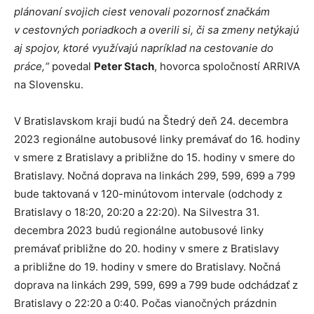
plánovaní svojich ciest venovali pozornosť značkám
v cestovných poriadkoch a overili si, či sa zmeny netýkajú
aj spojov, ktoré využívajú napríklad na cestovanie do
práce,“
povedal
Peter Stach
, hovorca spoločností ARRIVA
na Slovensku.
V Bratislavskom kraji budú na Štedrý deň 24. decembra
2023 regionálne autobusové linky premávať do 16. hodiny
v smere z Bratislavy a približne do 15. hodiny v smere do
Bratislavy. Nočná doprava na linkách 299, 599, 699 a 799
bude taktovaná v 120-minútovom intervale (odchody z
Bratislavy o 18:20, 20:20 a 22:20). Na Silvestra 31.
decembra 2023 budú regionálne autobusové linky
premávať približne do 20. hodiny v smere z Bratislavy
a približne do 19. hodiny v smere do Bratislavy. Nočná
doprava na linkách 299, 599, 699 a 799 bude odchádzať z
Bratislavy o 22:20 a 0:40. Počas vianočných prázdnin