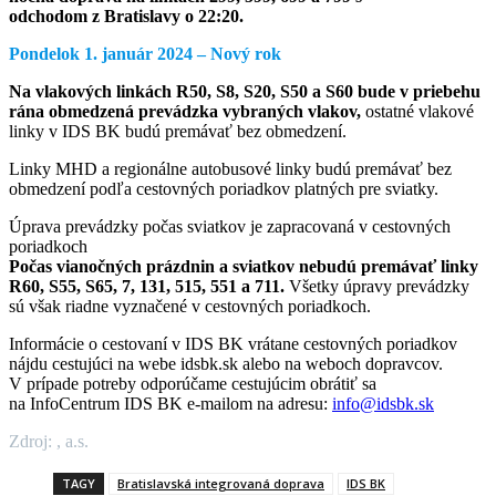
odchodom z Bratislavy o 22:20.
Pondelok 1. január 2024 – Nový rok
Na vlakových linkách R50, S8, S20, S50 a S60 bude v priebehu
rána obmedzená prevádzka vybraných vlakov,
ostatné vlakové
linky v IDS BK budú premávať bez obmedzení.
Linky MHD a regionálne autobusové linky budú premávať bez
obmedzení podľa cestovných poriadkov platných pre sviatky.
Úprava prevádzky počas sviatkov je zapracovaná v cestovných
poriadkoch
Počas vianočných prázdnin a sviatkov nebudú premávať linky
R60, S55, S65, 7, 131, 515, 551 a 711.
Všetky úpravy prevádzky
sú však riadne vyznačené v cestovných poriadkoch.
Informácie o cestovaní v IDS BK vrátane cestovných poriadkov
nájdu cestujúci na webe idsbk.sk alebo na weboch dopravcov.
V prípade potreby odporúčame cestujúcim obrátiť sa
na InfoCentrum IDS BK e-mailom na adresu:
info@idsbk.sk
Zdroj: , a.s.
TAGY
Bratislavská integrovaná doprava
IDS BK