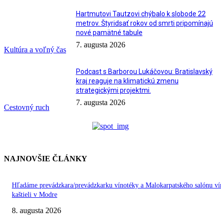
Hartmutovi Tautzovi chýbalo k slobode 22
metrov. Štyridsať rokov od smrti pripomínajú
nové pamätné tabule
7. augusta 2026
Kultúra a voľný čas
Podcast s Barborou Lukáčovou: Bratislavský
kraj reaguje na klimatickú zmenu
strategickými projektmi.
7. augusta 2026
Cestovný ruch
NAJNOVŠIE ČLÁNKY
Hľadáme prevádzkara/prevádzkarku vínotéky a Malokarpatského salónu ví
kaštieli v Modre
8. augusta 2026