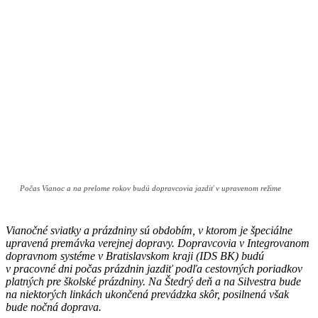
Počas Vianoc a na prelome rokov budú dopravcovia jazdiť v upravenom režime
Vianočné sviatky a prázdniny sú obdobím, v ktorom je špeciálne
upravená premávka verejnej dopravy. Dopravcovia v Integrovanom
dopravnom systéme v Bratislavskom kraji (IDS BK) budú
v pracovné dni počas prázdnin jazdiť podľa cestovných poriadkov
platných pre školské prázdniny. Na Štedrý deň a na Silvestra bude
na niektorých linkách ukončená prevádzka skôr, posilnená však
bude nočná doprava.