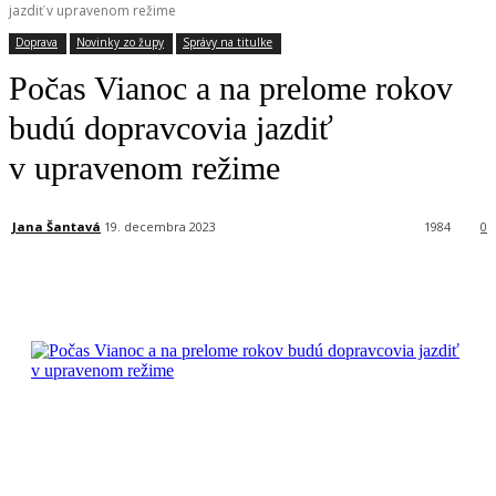
jazdiť v upravenom režime
Doprava
Novinky zo župy
Správy na titulke
Počas Vianoc a na prelome rokov
budú dopravcovia jazdiť
v upravenom režime
Jana Šantavá
19. decembra 2023
1984
0
Facebook
X
Linkedin
Tumblr