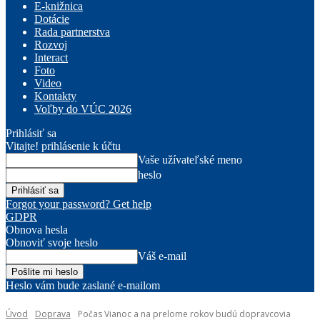
E-knižnica
Dotácie
Rada partnerstva
Rozvoj
Interact
Foto
Video
Kontakty
Voľby do VÚC 2026
Prihlásiť sa
Vitajte! prihlásenie k účtu
Vaše užívateľské meno
heslo
Forgot your password? Get help
GDPR
Obnova hesla
Obnoviť svoje heslo
Váš e-mail
Heslo vám bude zaslané e-mailom
Úvod
Doprava
Počas Vianoc a na prelome rokov budú dopravcovia