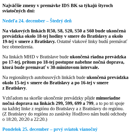
Najväčšie zmeny v premávke IDS BK sa týkajú štyroch
sviatočných dní:
Nedeľa 24. december – Štedrý deň
Na vlakových linkách R50, S8, S20, S50 a S60 bude ukončená
prevádzka okolo 18-tej hodiny v smere do Bratislavy a okolo
19-tej v smere z Bratislavy.
Ostatné vlakové linky budú premávať
bez obmedzenia.
Na linkách MHD v Bratislave bude
ukončená riadna prevádzka
po 17-tej, pritom po 18-tej postupne nabehne nočná doprava,
ktorá bude premávať v 30-minútovom intervale.
Na regionálnych autobusových linkách bude
ukončená prevádzka
okolo 15-tej v smere do Bratislavy a po 16-tej v smere
z Bratislavy
.
Vzhľadom na skoršie ukončenie prevádzky pôjde
mimoriadne
nočná doprava
na linkách 299, 599, 699 a 799
, a to po tri spoje
na každej linke z regiónu do Bratislavy a z Bratislavy do regiónu.
(Z Bratislavy do regiónu zo zastávky Hodžovo nám budú odchody
o 18:20, 20:20 a 22:20.)
Pondelok 25. december – prvý sviatok vianočný