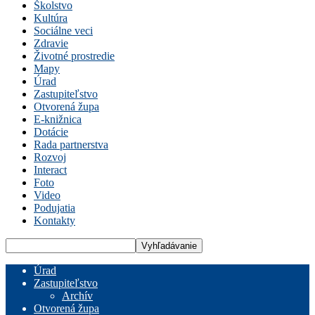
Školstvo
Kultúra
Sociálne veci
Zdravie
Životné prostredie
Mapy
Úrad
Zastupiteľstvo
Otvorená župa
E-knižnica
Dotácie
Rada partnerstva
Rozvoj
Interact
Foto
Video
Podujatia
Kontakty
Úrad
Zastupiteľstvo
Archív
Otvorená župa