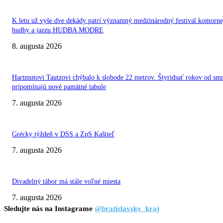
K letu už vyše dve dekády patrí významný medzinárodný festival komorne
hudby a jazzu HUDBA MODRE
8. augusta 2026
Hartmutovi Tautzovi chýbalo k slobode 22 metrov. Štyridsať rokov od smr
pripomínajú nové pamätné tabule
7. augusta 2026
Grécky týždeň v DSS a ZpS Kaštieľ
7. augusta 2026
Divadelný tábor má stále voľné miesta
7. augusta 2026
Sledujte nás na Instagrame
@bratislavsky_kraj