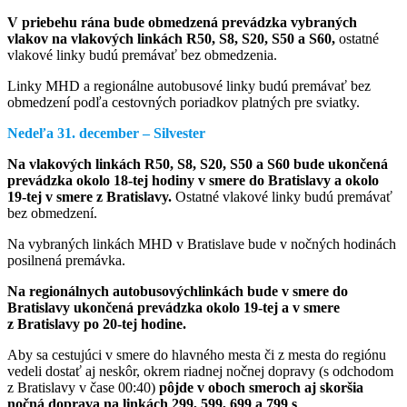
V priebehu rána bude obmedzená prevádzka vybraných
vlakov na vlakových linkách R50, S8, S20, S50 a S60,
ostatné
vlakové linky budú premávať bez obmedzenia.
Linky MHD a regionálne autobusové linky budú premávať bez
obmedzení podľa cestovných poriadkov platných pre sviatky.
Nedeľa 31. december – Silvester
Na vlakových linkách R50, S8, S20, S50 a S60 bude ukončená
prevádzka okolo 18-tej hodiny v smere do Bratislavy a okolo
19-tej v smere z Bratislavy.
Ostatné vlakové linky budú premávať
bez obmedzení.
Na vybraných linkách MHD v Bratislave bude v nočných hodinách
posilnená premávka.
Na regionálnych autobusovýchlinkách bude v smere do
Bratislavy ukončená prevádzka okolo 19-tej a v smere
z Bratislavy po 20-tej hodine.
Aby sa cestujúci v smere do hlavného mesta či z mesta do regiónu
vedeli dostať aj neskôr, okrem riadnej nočnej dopravy (s odchodom
z Bratislavy v čase 00:40)
pôjde v oboch smeroch aj skoršia
nočná doprava na linkách 299, 599, 699 a 799 s