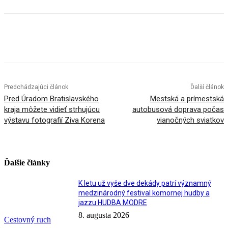
Facebook
X
Linkedin
Tumblr
Predchádzajúci článok
Ďalší článok
Pred Úradom Bratislavského
Mestská a prímestská
kraja môžete vidieť strhujúcu
autobusová doprava počas
výstavu fotografií Ziva Korena
vianočných sviatkov
Ďalšie články
K letu už vyše dve dekády patrí významný
medzinárodný festival komornej hudby a
jazzu HUDBA MODRE
8. augusta 2026
Cestovný ruch