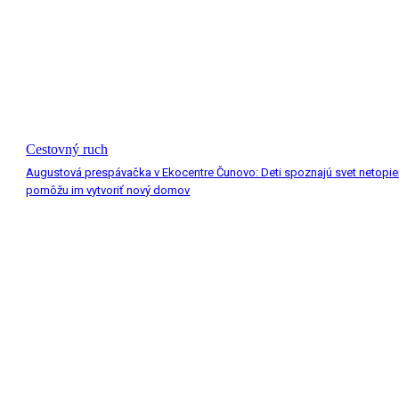
Cestovný ruch
Augustová prespávačka v Ekocentre Čunovo: Deti spoznajú svet netopie
pomôžu im vytvoriť nový domov