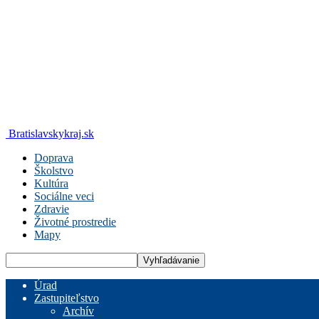
Bratislavskykraj.sk
Doprava
Školstvo
Kultúra
Sociálne veci
Zdravie
Životné prostredie
Mapy
Úrad
Zastupiteľstvo
Archív