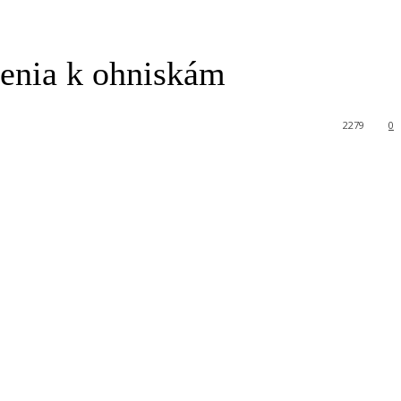
denia k ohniskám
2279
0