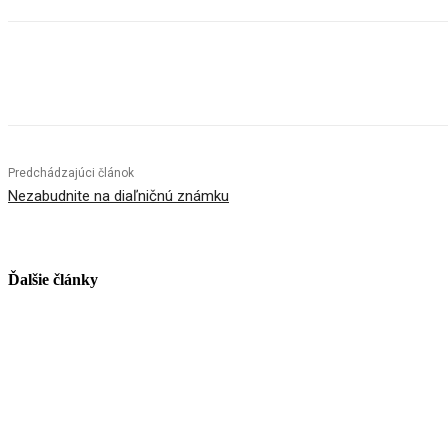
Facebook
X
Linkedin
Tumblr
Predchádzajúci článok
Nezabudnite na diaľničnú známku
Ďalšie články