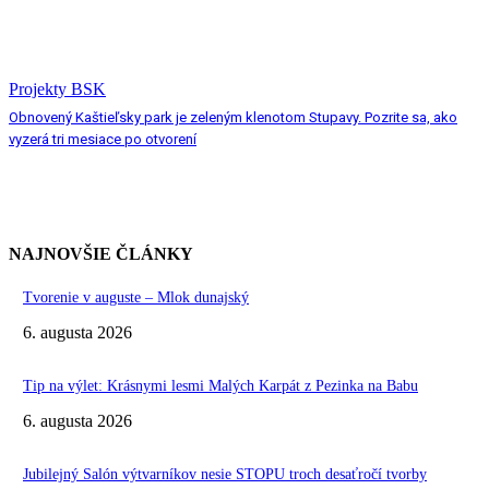
Projekty BSK
Obnovený Kaštieľsky park je zeleným klenotom Stupavy. Pozrite sa, ako
vyzerá tri mesiace po otvorení
NAJNOVŠIE ČLÁNKY
Tvorenie v auguste – Mlok dunajský
6. augusta 2026
Tip na výlet: Krásnymi lesmi Malých Karpát z Pezinka na Babu
6. augusta 2026
Jubilejný Salón výtvarníkov nesie STOPU troch desaťročí tvorby