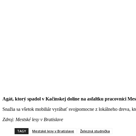
Agát, ktorý spadol v Kačínskej doline na asfaltku pracovníci Mes
Snažia sa všetok mobiliár vyrábať svojpomocne z lokálneho dreva, kto
Zdroj: Mestské lesy v Bratislave
TAGY
Mestské lesy v Bratislave
Železná studnička