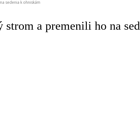
o na sedenia k ohniskám
ý strom a premenili ho na se