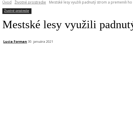
Úvod
Životné prostredie
Mestské lesy využili padnutý strom a premenili h
Životné prostredie
Mestské lesy využili padnut
Lucia Forman
30. januára 2021
Facebook
X
Linkedin
Tumblr