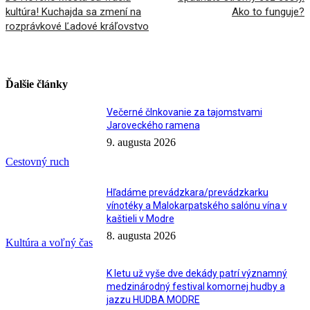
kultúra! Kuchajda sa zmení na
Ako to funguje?
rozprávkové Ľadové kráľovstvo
Ďalšie články
Večerné člnkovanie za tajomstvami
Jaroveckého ramena
9. augusta 2026
Cestovný ruch
Hľadáme prevádzkara/prevádzkarku
vínotéky a Malokarpatského salónu vína v
kaštieli v Modre
8. augusta 2026
Kultúra a voľný čas
K letu už vyše dve dekády patrí významný
medzinárodný festival komornej hudby a
jazzu HUDBA MODRE