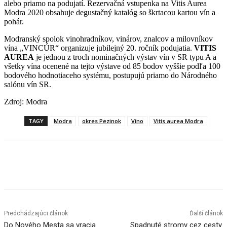
alebo priamo na podujatí. Rezervačná vstupenka na Vitis Aurea
Modra 2020 obsahuje degustačný katalóg so škrtacou kartou vín a
pohár.
Modranský spolok vinohradníkov, vinárov, znalcov a milovníkov
vína „VINCÚR“ organizuje jubilejný 20. ročník podujatia.
VITIS
AUREA
je jednou z troch nominačných výstav vín v SR typu A a
všetky vína ocenené na tejto výstave od 85 bodov vyššie podľa 100
bodového hodnotiaceho systému, postupujú priamo do Národného
salónu vín SR.
Zdroj: Modra
TAGY
Modra
okres Pezinok
Víno
Vitis aurea Modra
Facebook
X
Linkedin
Tumblr
Predchádzajúci článok
Ďalší článok
Do Nového Mesta sa vracia
Spadnuté stromy cez cesty.