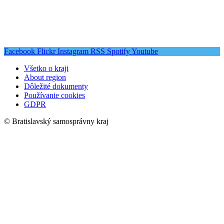
Facebook
Flickr
Instagram
RSS
Spotify
Youtube
Všetko o kraji
About region
Dôležité dokumenty
Používanie cookies
GDPR
© Bratislavský samosprávny kraj