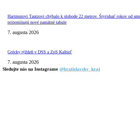
Hartmutovi Tautzovi chýbalo k slobode 22 metrov. Štyridsať rokov od smr
pripomínajú nové pamätné tabule
7. augusta 2026
Grécky týždeň v DSS a ZpS Kaštieľ
7. augusta 2026
Sledujte nás na Instagrame
@bratislavsky_kraj