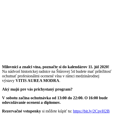
Milovníci a znalci vína, poznačte si do kalendárov 11. júl 2020!
Na nádvorí historickej radnice na Štúrovej 54 budete mať príležitosť
ochutnať profesionálmi ocenené vína v rámci medzinárodnej
výstavy
VITIS AUREA MODRA
.
Aký majú pre vás prichystaný program?
V sobotu začína ochutnávka od 13:00 do 22:00. O 16:00 bude
odovzdávanie ocenení a diplomov.
Rezervačné vstupenky
si môžete kúpiť tu:
https://bit.ly/2CpvH2B