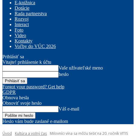
E-knižnica
Dotácie
Rada partnerstva
Rozvoj
Interact
Foto
Video
Kontakty
Voľby do VÚC 2026
Prihlásiť sa
Vitajte! prihlásenie k účtu
Vaše užívateľské meno
heslo
Forgot your password? Get help
GDPR
Obnova hesla
Obnoviť svoje heslo
Váš e-mail
Heslo vám bude zaslané e-mailom
Úvod
Kultúra a voľný čas
Milovníci vína sa môžu tešiť na 20. ročník VITIS