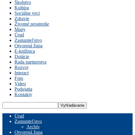
Školstvo
Kultúra
Sociálne veci
Zdravie
Životné prostredie
Mapy
Úrad
Zastupiteľstvo
Otvorená župa
E-knižnica
Dotácie
Rada partnerstva
Rozvoj
Interact
Foto
Video
Podujatia
Kontakty
Úrad
Zastupiteľstvo
Archív
Otvorená župa