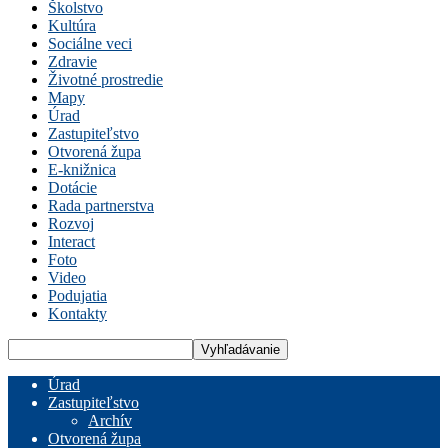
Školstvo
Kultúra
Sociálne veci
Zdravie
Životné prostredie
Mapy
Úrad
Zastupiteľstvo
Otvorená župa
E-knižnica
Dotácie
Rada partnerstva
Rozvoj
Interact
Foto
Video
Podujatia
Kontakty
Úrad
Zastupiteľstvo
Archív
Otvorená župa