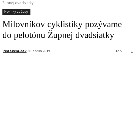
Župnej dvadsiatky
Novinky zo župy
Milovníkov cyklistiky pozývame
do pelotónu Župnej dvadsiatky
redakcia-bsk
26. apríla 2019
1272
0
Facebook
X
Linkedin
Tumblr