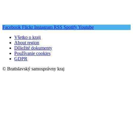
Facebook
Flickr
Instagram
RSS
Spotify
Youtube
Všetko o kraji
About region
Dôležité dokumenty
Používanie cookies
GDPR
© Bratislavský samosprávny kraj