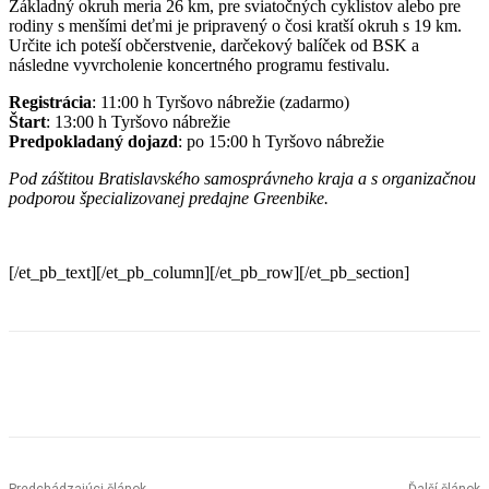
Základný okruh meria 26 km, pre sviatočných cyklistov alebo pre
rodiny s menšími deťmi je pripravený o čosi kratší okruh s 19 km.
Určite ich poteší občerstvenie, darčekový balíček od BSK a
následne vyvrcholenie koncertného programu festivalu.
Registrácia
: 11:00 h Tyršovo nábrežie (zadarmo)
Štart
: 13:00 h Tyršovo nábrežie
Predpokladaný dojazd
: po 15:00 h Tyršovo nábrežie
Pod záštitou Bratislavského samosprávneho kraja a s organizačnou
podporou špecializovanej predajne Greenbike.
[/et_pb_text][/et_pb_column][/et_pb_row][/et_pb_section]
Facebook
X
Linkedin
Tumblr