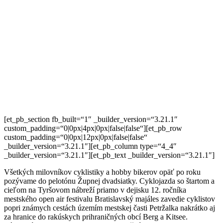
[et_pb_section fb_built=“1″ _builder_version=“3.21.1″
custom_padding=“0|0px|4px|0px|false|false“][et_pb_row
custom_padding=“0|0px|12px|0px|false|false“
_builder_version=“3.21.1″][et_pb_column type=“4_4″
_builder_version=“3.21.1″][et_pb_text _builder_version=“3.21.1″]
Všetkých milovníkov cyklistiky a hobby bikerov opäť po roku
pozývame do pelotónu Župnej dvadsiatky. Cyklojazda so štartom a
cieľom na Tyršovom nábreží priamo v dejisku 12. ročníka
mestského open air festivalu Bratislavský majáles zavedie cyklistov
popri známych cestách územím mestskej časti Petržalka nakrátko aj
za hranice do rakúskych prihraničných obcí Berg a Kitsee.