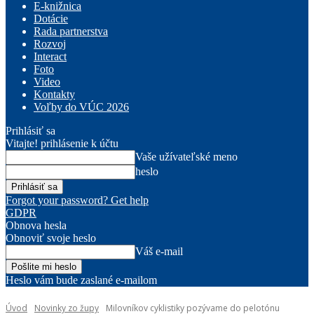
E-knižnica
Dotácie
Rada partnerstva
Rozvoj
Interact
Foto
Video
Kontakty
Voľby do VÚC 2026
Prihlásiť sa
Vitajte! prihlásenie k účtu
Vaše užívateľské meno
heslo
Forgot your password? Get help
GDPR
Obnova hesla
Obnoviť svoje heslo
Váš e-mail
Heslo vám bude zaslané e-mailom
Úvod
Novinky zo župy
Milovníkov cyklistiky pozývame do pelotónu