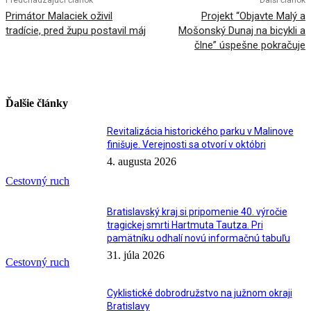
Predchádzajúci článok
Ďalší článok
Primátor Malaciek oživil
Projekt “Objavte Malý a
tradície, pred župu postavil máj
Mošonský Dunaj na bicykli a
člne” úspešne pokračuje
Ďalšie články
Revitalizácia historického parku v Malinove
finišuje. Verejnosti sa otvorí v októbri
4. augusta 2026
Cestovný ruch
Bratislavský kraj si pripomenie 40. výročie
tragickej smrti Hartmuta Tautza. Pri
pamätníku odhalí novú informačnú tabuľu
31. júla 2026
Cestovný ruch
Cyklistické dobrodružstvo na južnom okraji
Bratislavy