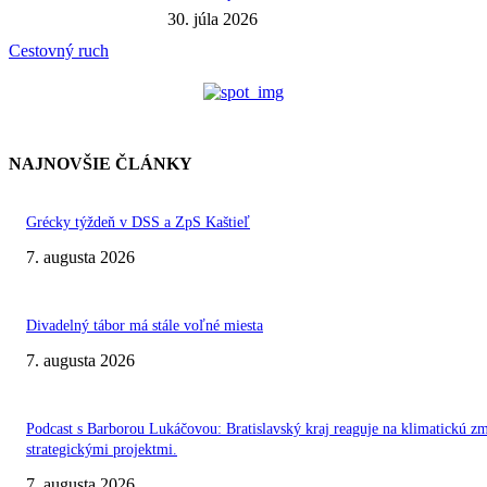
30. júla 2026
Cestovný ruch
NAJNOVŠIE ČLÁNKY
Grécky týždeň v DSS a ZpS Kaštieľ
7. augusta 2026
Divadelný tábor má stále voľné miesta
7. augusta 2026
Podcast s Barborou Lukáčovou: Bratislavský kraj reaguje na klimatickú z
strategickými projektmi.
7. augusta 2026