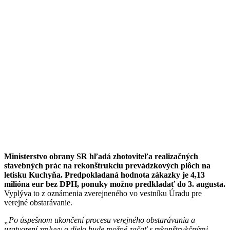
Ministerstvo obrany SR hľadá zhotoviteľa realizačných
stavebných prác na rekonštrukciu prevádzkových plôch na
letisku Kuchyňa. Predpokladaná hodnota zákazky je 4,13
milióna eur bez DPH, ponuky možno predkladať do 3. augusta.
Vyplýva to z oznámenia zverejneného vo vestníku Úradu pre
verejné obstarávanie.
„Po úspešnom ukončení procesu verejného obstarávania a
uzatvorení zmluvy o dielo bude možné začať s rekonštrukčnými