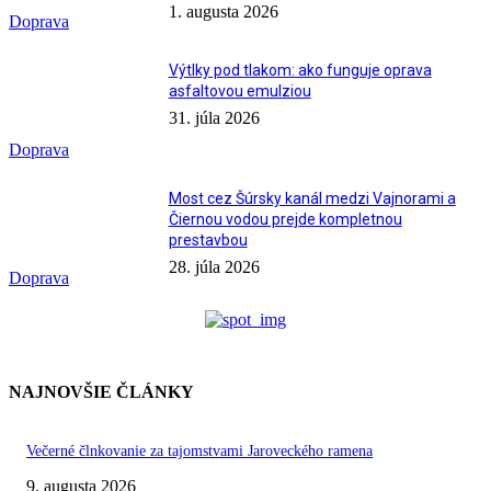
1. augusta 2026
Doprava
Výtlky pod tlakom: ako funguje oprava
asfaltovou emulziou
31. júla 2026
Doprava
Most cez Šúrsky kanál medzi Vajnorami a
Čiernou vodou prejde kompletnou
prestavbou
28. júla 2026
Doprava
NAJNOVŠIE ČLÁNKY
Večerné člnkovanie za tajomstvami Jaroveckého ramena
9. augusta 2026