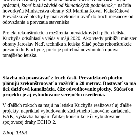
prácami, ktoré budú závislé od klimatických podmienok,“
načrtla
hovorkyňa Ministerstva obrany SR Martina Kovaľ Kakaščíková.
Prevádzkové plochy by mali zrekonštruovať do troch mesiacov od
odovzdania a prevzatia staveniska.
Projekt rekonštrukcie a rozšírenia prevádzkových plôch letiska
Kuchyňa odsúhlasila vláda v máji 2020. Ako vtedy priblížil minister
obrany Jaroslav Naď, techniku z letiska Sliač počas rekonštrukcie
presunú do Kuchyne, preto je potrebná nevyhnutná oprava
tunajšieho letiska.
Stavba má pozostávať z troch častí. Prevádzkovú plochu
plánujú zrekonštruovať a rozšíriť o 20 metrov. Dostavať sa má
tiež dažďová kanalizácia, čiže odvodňovanie plochy. Súčasťou
projektu je aj vybudovanie verejného osvetlenia.
V ďalších rokoch sa majú na letisku Kuchyňa realizovať aj ďalšie
projekty, napríklad vybudovanie záchytného lanového zariadenia
BAK, výstavba hangáru ľahkej konštrukcie či vybudovanie
spojovacej dráhy ECHO 2.
Zdroj:
TASR