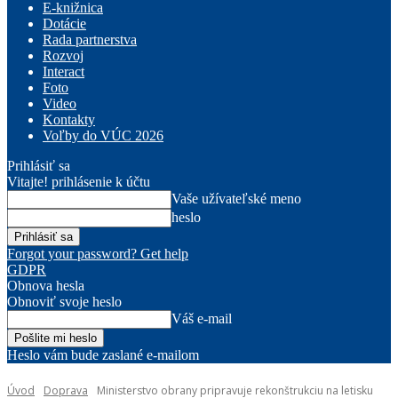
E-knižnica
Dotácie
Rada partnerstva
Rozvoj
Interact
Foto
Video
Kontakty
Voľby do VÚC 2026
Prihlásiť sa
Vitajte! prihlásenie k účtu
Vaše užívateľské meno
heslo
Forgot your password? Get help
GDPR
Obnova hesla
Obnoviť svoje heslo
Váš e-mail
Heslo vám bude zaslané e-mailom
Úvod
Doprava
Ministerstvo obrany pripravuje rekonštrukciu na letisku