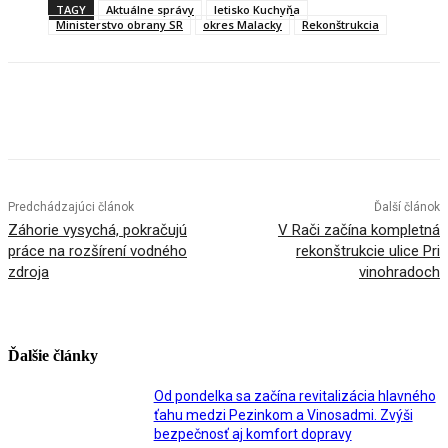
TAGY
Aktuálne správy
letisko Kuchyňa
Ministerstvo obrany SR
okres Malacky
Rekonštrukcia
Facebook
X
Linkedin
Tumblr
Predchádzajúci článok
Ďalší článok
Záhorie vysychá, pokračujú
V Rači začína kompletná
práce na rozšírení vodného
rekonštrukcie ulice Pri
zdroja
vinohradoch
Ďalšie články
Od pondelka sa začína revitalizácia hlavného
ťahu medzi Pezinkom a Vinosadmi. Zvýši
bezpečnosť aj komfort dopravy