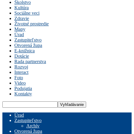
Školstvo
Kultúra
Sociálne veci
Zdravie
Životné prostredie
Mapy
Úrad
Zastupiteľstvo
Otvorená župa
E-knižnica
Dotácie
Rada partnerstva
Rozvoj
Interact
Foto
Video
Podujatia
Kontakty
Úrad
Zastupiteľstvo
Archív
Otvorená župa