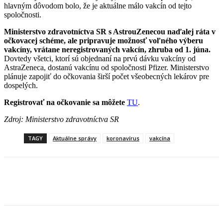
hlavným dôvodom bolo, že je aktuálne málo vakcín od tejto
spoločnosti.
Ministerstvo zdravotníctva SR s AstrouZenecou naďalej ráta v
očkovacej schéme, ale pripravuje možnosť voľného výberu
vakcíny, vrátane neregistrovaných vakcín, zhruba od 1. júna.
Dovtedy všetci, ktorí sú objednaní na prvú dávku vakcíny od
AstraZeneca, dostanú vakcínu od spoločnosti Pfizer. Ministerstvo
plánuje zapojiť do očkovania širší počet všeobecných lekárov pre
dospelých.
Registrovať na očkovanie sa môžete
TU
.
Zdroj: Ministerstvo zdravotníctva SR
TAGY
Aktuálne správy
koronavírus
vakcína
Facebook
X
Linkedin
Tumblr