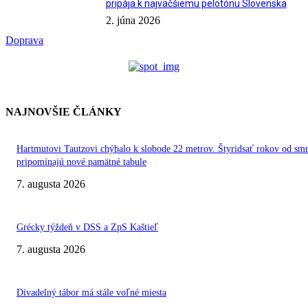
pripája k najväčšiemu pelotónu Slovenska
2. júna 2026
Doprava
NAJNOVŠIE ČLÁNKY
Hartmutovi Tautzovi chýbalo k slobode 22 metrov. Štyridsať rokov od smr
pripomínajú nové pamätné tabule
7. augusta 2026
Grécky týždeň v DSS a ZpS Kaštieľ
7. augusta 2026
Divadelný tábor má stále voľné miesta