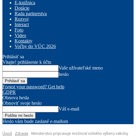
E-knižnica
Dotácie
Rada partnerstva
Rozvoj
Interact
Foto
Video
Kontakty
Voľby do VÚC 2026
Prihlásiť sa
Vitajte! prihlásenie k účtu
Vaše užívateľské meno
heslo
Forgot your password? Get help
GDPR
Obnova hesla
Obnoviť svoje heslo
Váš e-mail
Heslo vám bude zaslané e-mailom
Úvod
Zdravie
Ministerstvo pripravuje možnosť voľného výberu vakcíny