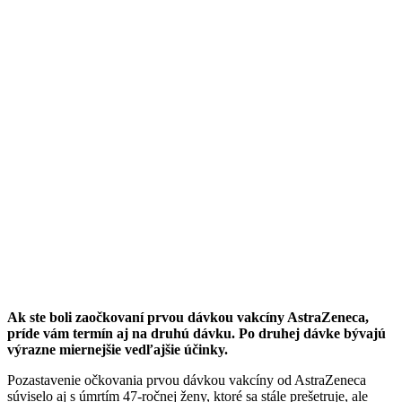
Ak ste boli zaočkovaní prvou dávkou vakcíny AstraZeneca,
príde vám termín aj na druhú dávku. Po druhej dávke bývajú
výrazne miernejšie vedľajšie účinky.
Pozastavenie očkovania prvou dávkou vakcíny od AstraZeneca
súviselo aj s úmrtím 47-ročnej ženy, ktoré sa stále prešetruje, ale