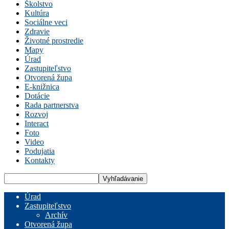
Školstvo
Kultúra
Sociálne veci
Zdravie
Životné prostredie
Mapy
Úrad
Zastupiteľstvo
Otvorená župa
E-knižnica
Dotácie
Rada partnerstva
Rozvoj
Interact
Foto
Video
Podujatia
Kontakty
Úrad
Zastupiteľstvo
Archív
Otvorená župa