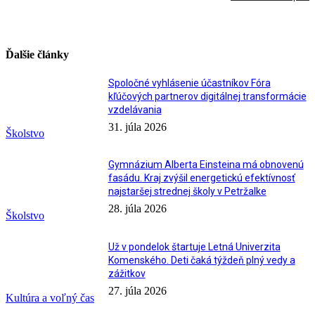
Ďalšie články
Spoločné vyhlásenie účastníkov Fóra
kľúčových partnerov digitálnej transformácie
vzdelávania
31. júla 2026
Školstvo
Gymnázium Alberta Einsteina má obnovenú
fasádu. Kraj zvýšil energetickú efektívnosť
najstaršej strednej školy v Petržalke
28. júla 2026
Školstvo
Už v pondelok štartuje Letná Univerzita
Komenského. Deti čaká týždeň plný vedy a
zážitkov
27. júla 2026
Kultúra a voľný čas