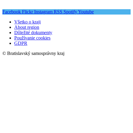
Facebook
Flickr
Instagram
RSS
Spotify
Youtube
Všetko o kraji
About region
Dôležité dokumenty
Používanie cookies
GDPR
© Bratislavský samosprávny kraj