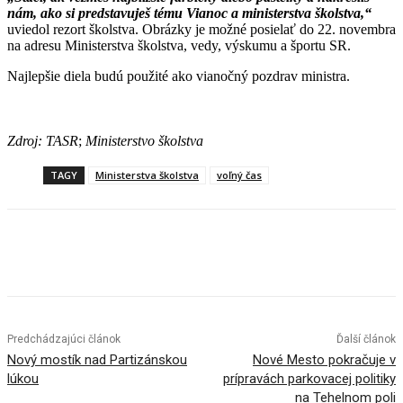
nám, ako si predstavuješ tému Vianoc a ministerstva školstva,“
uviedol rezort školstva. Obrázky je možné posielať do 22. novembra
na adresu Ministerstva školstva, vedy, výskumu a športu SR.
Najlepšie diela budú použité ako vianočný pozdrav ministra.
Zdroj: TASR
;
Ministerstvo školstva
TAGY
Ministerstva školstva
voľný čas
Facebook
X
Linkedin
Tumblr
Predchádzajúci článok
Ďalší článok
Nový mostík nad Partizánskou
Nové Mesto pokračuje v
lúkou
prípravách parkovacej politiky
na Tehelnom poli