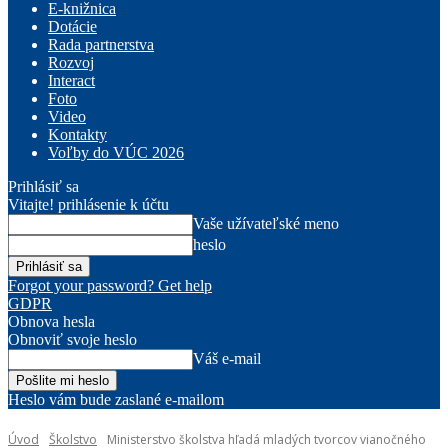
E-knižnica
Dotácie
Rada partnerstva
Rozvoj
Interact
Foto
Video
Kontakty
Voľby do VÚC 2026
Prihlásiť sa
Vitajte! prihlásenie k účtu
Vaše užívateľské meno
heslo
Forgot your password? Get help
GDPR
Obnova hesla
Obnoviť svoje heslo
Váš e-mail
Heslo vám bude zaslané e-mailom
Úvod
Školstvo
Ministerstvo školstva hľadá mladých tvorcov vianočného