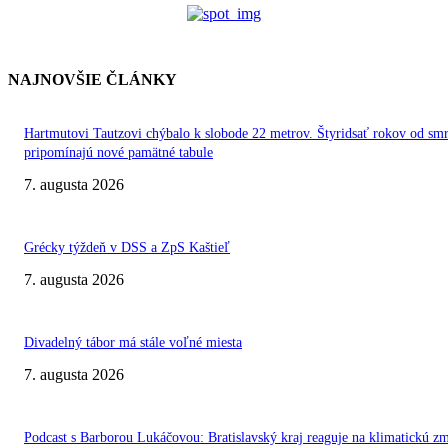
NAJNOVŠIE ČLÁNKY
Hartmutovi Tautzovi chýbalo k slobode 22 metrov. Štyridsať rokov od smr
pripomínajú nové pamätné tabule
7. augusta 2026
Grécky týždeň v DSS a ZpS Kaštieľ
7. augusta 2026
Divadelný tábor má stále voľné miesta
7. augusta 2026
Podcast s Barborou Lukáčovou: Bratislavský kraj reaguje na klimatickú z