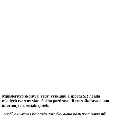
Ministerstvo školstva, vedy, výskumu a športu SR hľadá
mladých tvorcov vianočného pozdravu. Rezort školstva o tom
informuje na sociálnej sieti.
„Stačí, ak vezmeš najbližšie farbičky alebo pastelky a nakreslíš