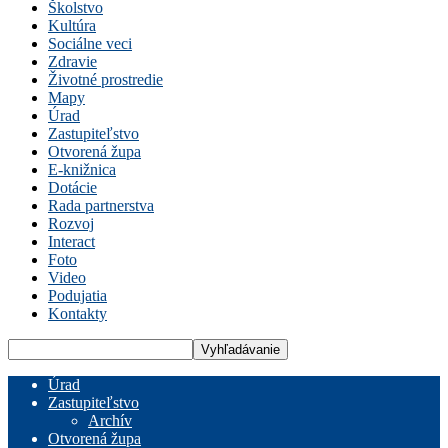
Školstvo
Kultúra
Sociálne veci
Zdravie
Životné prostredie
Mapy
Úrad
Zastupiteľstvo
Otvorená župa
E-knižnica
Dotácie
Rada partnerstva
Rozvoj
Interact
Foto
Video
Podujatia
Kontakty
Úrad
Zastupiteľstvo
Archív
Otvorená župa