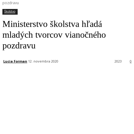
pozdravu
Školstvo
Ministerstvo školstva hľadá
mladých tvorcov vianočného
pozdravu
Lucia Forman
12. novembra 2020
2023
0
Facebook
X
Linkedin
Tumblr