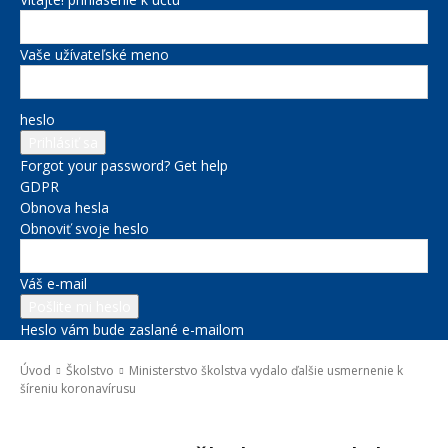
Vaše užívateľské meno
heslo
Forgot your password? Get help
GDPR
Obnova hesla
Obnoviť svoje heslo
Váš e-mail
Heslo vám bude zaslané e-mailom
Úvod
Školstvo
Ministerstvo školstva vydalo ďalšie usmernenie k
šíreniu koronavírusu
Školstvo
Správy na titulke