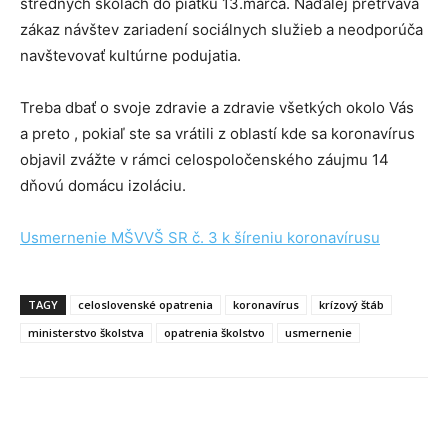
stredných školách do piatku 13.marca. Naďalej pretrváva
zákaz návštev zariadení sociálnych služieb a neodporúča
navštevovať kultúrne podujatia.
Treba dbať o svoje zdravie a zdravie všetkých okolo Vás
a preto , pokiaľ ste sa vrátili z oblastí kde sa koronavírus
objavil zvážte v rámci celospoločenského záujmu 14
dňovú domácu izoláciu.
Usmernenie MŠVVŠ SR č. 3 k šíreniu koronavírusu
TAGY
celoslovenské opatrenia
koronavírus
krízový štáb
ministerstvo školstva
opatrenia školstvo
usmernenie
Facebook
X
Linkedin
Tumblr