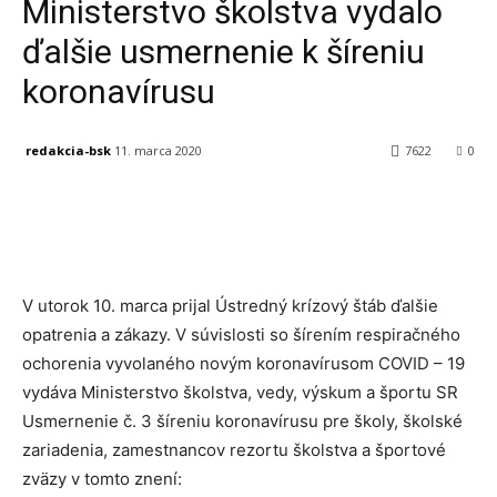
Ministerstvo školstva vydalo
ďalšie usmernenie k šíreniu
koronavírusu
redakcia-bsk
11. marca 2020
7622
0
Facebook
X
Linkedin
Tumblr
V utorok 10. marca prijal Ústredný krízový štáb ďalšie
opatrenia a zákazy. V súvislosti so šírením respiračného
ochorenia vyvolaného novým koronavírusom COVID – 19
vydáva Ministerstvo školstva, vedy, výskum a športu SR
Usmernenie č. 3 šíreniu koronavírusu pre školy, školské
zariadenia, zamestnancov rezortu školstva a športové
zväzy v tomto znení: