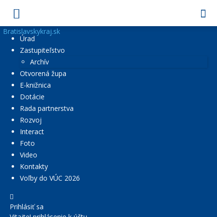
Bratislavskykraj.sk
Úrad
Zastupiteľstvo
Archív
Otvorená župa
E-knižnica
Dotácie
Rada partnerstva
Rozvoj
Interact
Foto
Video
Kontakty
Voľby do VÚC 2026
Prihlásiť sa
Vitajte! prihlásenie k účtu