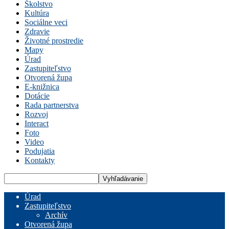
Školstvo
Kultúra
Sociálne veci
Zdravie
Životné prostredie
Mapy
Úrad
Zastupiteľstvo
Otvorená župa
E-knižnica
Dotácie
Rada partnerstva
Rozvoj
Interact
Foto
Video
Podujatia
Kontakty
Úrad
Zastupiteľstvo
Archív
Otvorená župa