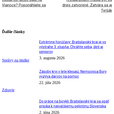
Vianoce? Poponáhlajte sa
dnes zatvorené. Zatvára sa aj
Tyršák
Ďalšie články
Extrémne horúčavy: Bratislavský kraj je vo
výstrahe 3. stupňa. Chráňte seba, deti aj
seniorov
3. augusta 2026
Správy na titulke
Zásoby krvi v lete klesajú. Nemocnica Bory
vyzýva darcov na pomoc
22. júla 2026
Zdravie
Do práce na bicykli: Bratislavský kraj sa opäť
pripája k najväčšiemu pelotónu Slovenska
2. júna 2026