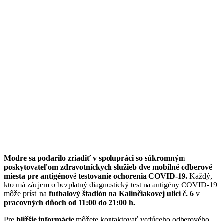
Modre sa podarilo zriadiť v spolupráci so súkromným
poskytovateľom zdravotníckych služieb dve mobilné odberové
miesta pre antigénové testovanie ochorenia COVID-19.
Každý,
kto má záujem o bezplatný diagnostický test na antigény COVID-19
môže prísť na
futbalový štadión na Kalinčiakovej ulici č. 6
v
pracovných dňoch od 11:00 do 21:00 h.
Pre
bližšie informácie
môžete kontaktovať vedúceho odberového