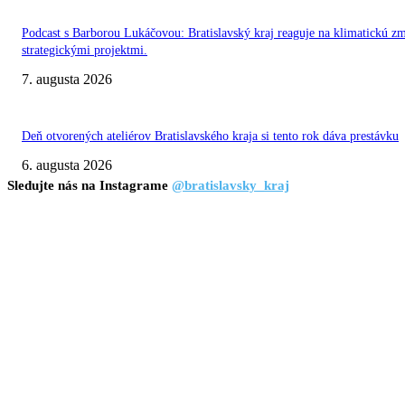
Podcast s Barborou Lukáčovou: Bratislavský kraj reaguje na klimatickú z
strategickými projektmi.
7. augusta 2026
Deň otvorených ateliérov Bratislavského kraja si tento rok dáva prestávku
6. augusta 2026
Sledujte nás na Instagrame
@bratislavsky_kraj