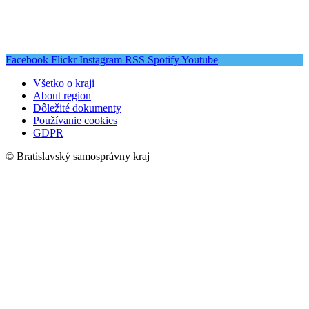
Facebook
Flickr
Instagram
RSS
Spotify
Youtube
Všetko o kraji
About region
Dôležité dokumenty
Používanie cookies
GDPR
© Bratislavský samosprávny kraj