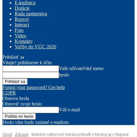
E-knižnica
Dotácie
Rada partnerstva
Rozvoj
Interact
Foto
Video
Kontakty
Voľby do VÚC 2026
Prihlásiť sa
Vitajte! prihlásenie k účtu
Vaše užívateľské meno
heslo
Forgot your password? Get help
GDPR
Obnova hesla
Obnoviť svoje heslo
Váš e-mail
Heslo vám bude zaslané e-mailom
Úvod
Zdravie
Mobilné odberové miesta pribudli v Modrej aj v Stupave