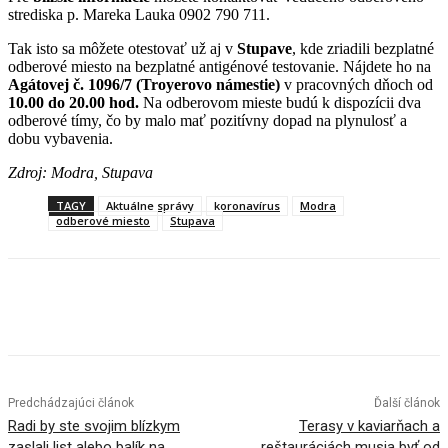
strediska p. Mareka Lauka 0902 790 711.
Tak isto sa môžete otestovať už aj v
Stupave
, kde zriadili bezplatné
odberové miesto na bezplatné antigénové testovanie. Nájdete ho na
Agátovej č. 1096/7 (Troyerovo námestie)
v pracovných dňoch od
10.00 do 20.00 hod.
Na odberovom mieste budú k dispozícii dva
odberové tímy, čo by malo mať pozitívny dopad na plynulosť a
dobu vybavenia.
Zdroj: Modra, Stupava
TAGY
Aktuálne správy
koronavírus
Modra
odberové miesto
Stupava
Facebook
X
Linkedin
Tumblr
Predchádzajúci článok
Ďalší článok
Radi by ste svojim blízkym
Terasy v kaviarňach a
zaslali list alebo balík na
reštauráciách musia byť od