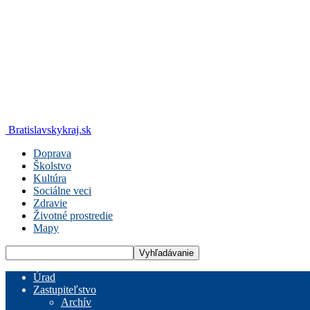
Bratislavskykraj.sk
Doprava
Školstvo
Kultúra
Sociálne veci
Zdravie
Životné prostredie
Mapy
Úrad
Zastupiteľstvo
Archív