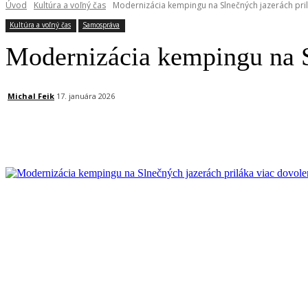
Úvod
Kultúra a voľný čas
Modernizácia kempingu na Slnečných jazerách pri
Kultúra a voľný čas
Samospráva
Modernizácia kempingu na S
Michal Feik
17. januára 2026
Facebook
X
Linkedin
Tumblr