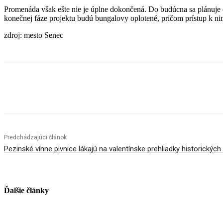
Promenáda však ešte nie je úplne dokončená. Do budúcna sa plánuje d
konečnej fáze projektu budú bungalovy oplotené, pričom prístup k 
zdroj: mesto Senec
Facebook
X
Linkedin
Tumblr
Predchádzajúci článok
Pezinské vínne pivnice lákajú na valentínske prehliadky historických p
Ďalšie články