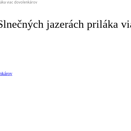
láka viac dovolenkárov
lnečných jazerách priláka v