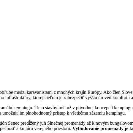
 obľube medzi karavanistami z mnohých krajín Európy. Ako člen Slove
ho infraštruktúry, ktorej cieľom je zabezpečiť vyššiu úroveň komfortu 
areálu kempingu. Tieto stavby boli už v pôvodnej koncepcii kempingu,
a umožniť im plnohodnotný prístup k všetkému zázemiu kempingu.
egión Senec predĺžený juh Slnečnej promenády až k novým bungalovom.
zpečnosť a kultúru verejného priestoru.
Vybudovanie promenády je krok