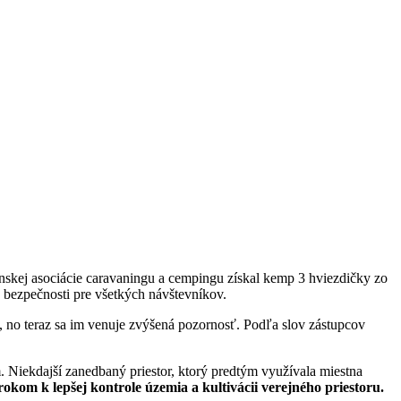
nskej asociácie caravaningu a cempingu získal kemp 3 hviezdičky zo
a bezpečnosti pre všetkých návštevníkov.
 no teraz sa im venuje zvýšená pozornosť. Podľa slov zástupcov
 Niekdajší zanedbaný priestor, ktorý predtým využívala miestna
om k lepšej kontrole územia a kultivácii verejného priestoru.