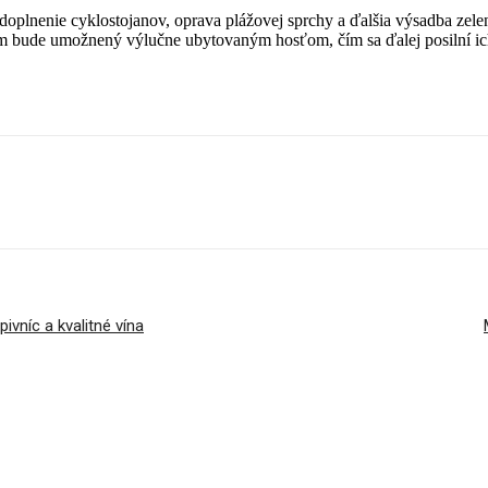
oplnenie cyklostojanov, oprava plážovej sprchy a ďalšia výsadba zelen
nim bude umožnený výlučne ubytovaným hosťom, čím sa ďalej posilní i
ivníc a kvalitné vína