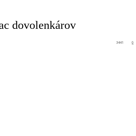
iac dovolenkárov
3441
0