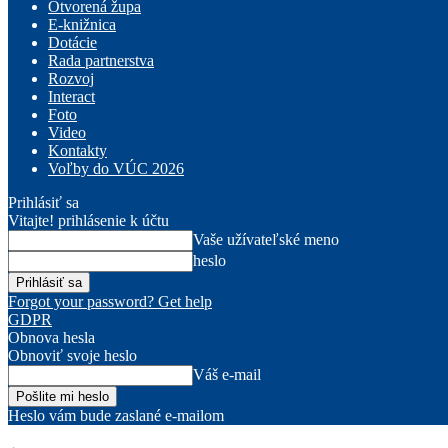
Otvorená župa
E-knižnica
Dotácie
Rada partnerstva
Rozvoj
Interact
Foto
Video
Kontakty
Voľby do VÚC 2026
Prihlásiť sa
Vitajte! prihlásenie k účtu
Vaše užívateľské meno
heslo
Forgot your password? Get help
GDPR
Obnova hesla
Obnoviť svoje heslo
Váš e-mail
Heslo vám bude zaslané e-mailom