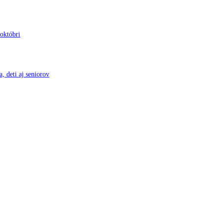
 októbri
, deti aj seniorov