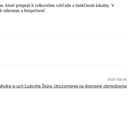
e, ktoré prispejú k celkovému vzhľadu a funkčnosti lokality. V
ch súkromie a bezpečnosť.
Ďalší článok
Modra si uctí Ľudovíta Štúra: Upozornenia na dopravné obmedzenia