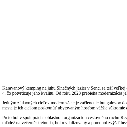
Karavanový kemping na juhu Slnečných jazier v Senci sa teší veľkej
4, čo potvrdzuje jeho kvalitu. Od roku 2023 prebieha modernizácia je
Jedným z hlavných cieľov modernizácie je začlenenie bungalovov do 
mesta je ich cieľom poskytnúť ubytovaným hosťom väčšie súkromie 
Preto bol v spolupráci s oblastnou organizáciou cestovného ruchu R
mládež na večerné stretnutia, bol revitalizovaný a pomohol zvýšiť be