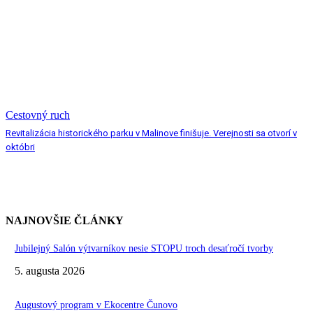
Cestovný ruch
Revitalizácia historického parku v Malinove finišuje. Verejnosti sa otvorí v
októbri
NAJNOVŠIE ČLÁNKY
Jubilejný Salón výtvarníkov nesie STOPU troch desaťročí tvorby
5. augusta 2026
Augustový program v Ekocentre Čunovo