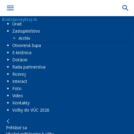
Bratislavskykraj.sk
Úrad
Zastupiteľstvo
Archív
Otvorená župa
E-knižnica
Dotácie
Rada partnerstva
Rozvoj
Interact
Foto
Video
Kontakty
Voľby do VÚC 2026
Prihlásiť sa
Vitajte! prihlásenie k účtu