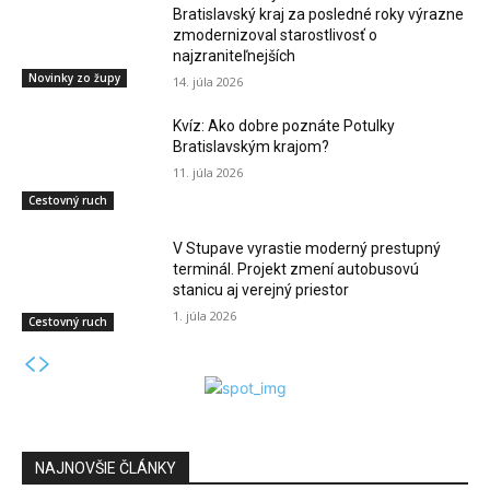
Bratislavský kraj za posledné roky výrazne
zmodernizoval starostlivosť o
najzraniteľnejších
Novinky zo župy
14. júla 2026
Kvíz: Ako dobre poznáte Potulky
Bratislavským krajom?
11. júla 2026
Cestovný ruch
V Stupave vyrastie moderný prestupný
terminál. Projekt zmení autobusovú
stanicu aj verejný priestor
1. júla 2026
Cestovný ruch
NAJNOVŠIE ČLÁNKY