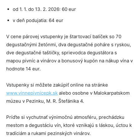
od 1. 1. do 13. 2. 2026: 60 eur
v deň podujatia: 64 eur
V cene párovej vstupenky je štartovací balíček so 70
degustačnými žetónmi, dva degustačné poháre s ryskou,
dve degustačné taštičky, sprievodca degustátora s
mapou pivníc a vinárov a bonusový kupón na nákup vína v
hodnote 14 eur.
Vstupenky si môžete zakúpiť online na stránke
www.vinnepivnicepk.sk
alebo osobne v Malokarpatskom
múzeu v Pezinku, M. R. Štefánika 4.
Príďte si vychutnať výnimočnú atmosféru, prechádzku
mestom a degustáciu vín, ktoré vznikajú s láskou, úctou k
tradíciám a rukami pezinských vinárov.