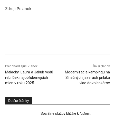
Zdroj: Pezinok
Facebook
X
Linkedin
Tumblr
Predchádzajúci článok
Ďalší článok
Malacky: Laura a Jakub vedú
Modernizácia kempingu na
rebríček najobľúbenejších
Slnečných jazerách priláka
mien v roku 2025
viac dovolenkárov
Ďalšie články
Sociálne služby bližšie k ľuďom.