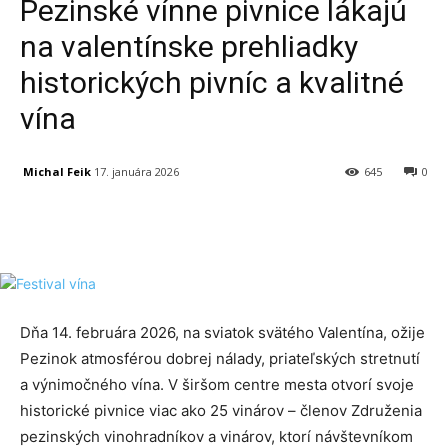
Pezinské vínne pivnice lákajú
na valentínske prehliadky
historických pivníc a kvalitné
vína
Michal Feik
17. januára 2026
645
0
Facebook
X
Linkedin
Tumblr
Dňa 14. februára 2026, na sviatok svätého Valentína, ožije
Pezinok atmosférou dobrej nálady, priateľských stretnutí
a výnimočného vína. V širšom centre mesta otvorí svoje
historické pivnice viac ako 25 vinárov – členov Združenia
pezinských vinohradníkov a vinárov, ktorí návštevníkom