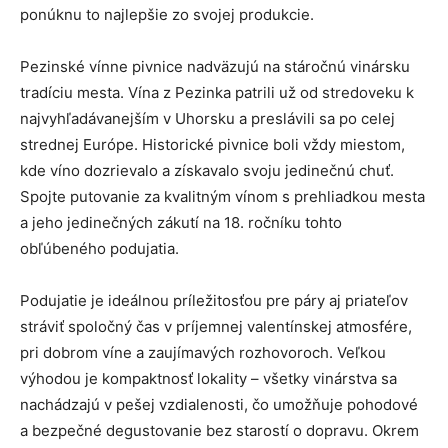
ponúknu to najlepšie zo svojej produkcie.
Pezinské vínne pivnice nadväzujú na stáročnú vinársku
tradíciu mesta. Vína z Pezinka patrili už od stredoveku k
najvyhľadávanejším v Uhorsku a preslávili sa po celej
strednej Európe. Historické pivnice boli vždy miestom,
kde víno dozrievalo a získavalo svoju jedinečnú chuť.
Spojte putovanie za kvalitným vínom s prehliadkou mesta
a jeho jedinečných zákutí na 18. ročníku tohto
obľúbeného podujatia.
Podujatie je ideálnou príležitosťou pre páry aj priateľov
stráviť spoločný čas v príjemnej valentínskej atmosfére,
pri dobrom víne a zaujímavých rozhovoroch. Veľkou
výhodou je kompaktnosť lokality – všetky vinárstva sa
nachádzajú v pešej vzdialenosti, čo umožňuje pohodové
a bezpečné degustovanie bez starostí o dopravu. Okrem