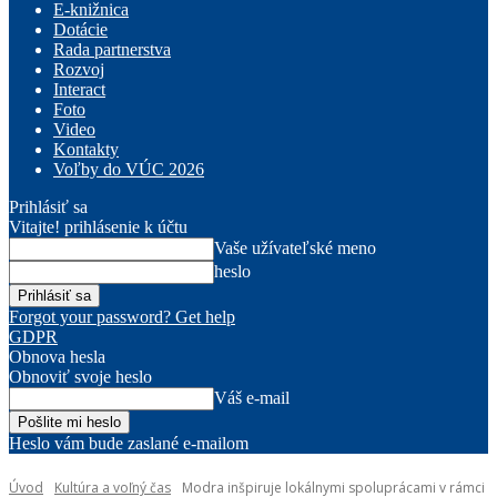
E-knižnica
Dotácie
Rada partnerstva
Rozvoj
Interact
Foto
Video
Kontakty
Voľby do VÚC 2026
Prihlásiť sa
Vitajte! prihlásenie k účtu
Vaše užívateľské meno
heslo
Forgot your password? Get help
GDPR
Obnova hesla
Obnoviť svoje heslo
Váš e-mail
Heslo vám bude zaslané e-mailom
Úvod
Kultúra a voľný čas
Modra inšpiruje lokálnymi spoluprácami v rámci