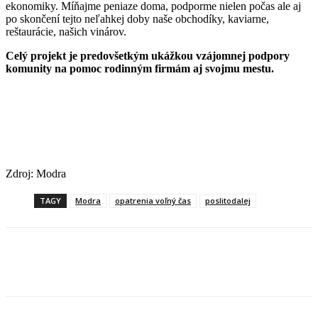
ekonomiky. Míňajme peniaze doma, podporme nielen počas ale aj
po skončení tejto neľahkej doby naše obchodíky, kaviarne,
reštaurácie, našich vinárov.
Celý projekt je predovšetkým ukážkou vzájomnej podpory
komunity na pomoc rodinným firmám aj svojmu mestu.
Zdroj: Modra
TAGY
Modra
opatrenia voľný čas
poslitodalej
Facebook
X
Linkedin
Tumblr