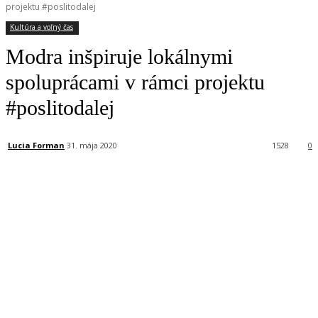
projektu #poslitodalej
Kultúra a voľný čas
Modra inšpiruje lokálnymi
spoluprácami v rámci projektu
#poslitodalej
Lucia Forman
31. mája 2020
1528
0
Facebook
X
Linkedin
Tumblr