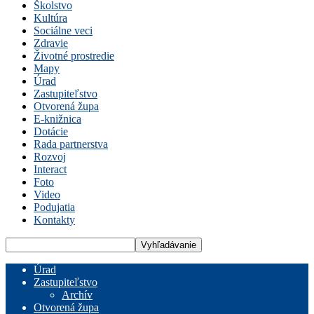
Školstvo
Kultúra
Sociálne veci
Zdravie
Životné prostredie
Mapy
Úrad
Zastupiteľstvo
Otvorená župa
E-knižnica
Dotácie
Rada partnerstva
Rozvoj
Interact
Foto
Video
Podujatia
Kontakty
Úrad
Zastupiteľstvo
Archív
Otvorená župa