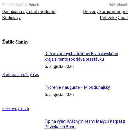
Predchádzajúci článok
Ďalší článok
Danubiana symbol modernej
Drevený kompostér pre
Bratislavy
Petržalský sad
Ďalšie články
Deň otvorených ateliérov Bratislavského
kraja si tento rok dáva prestávku
6. augusta 2026
Kultúra a voľný čas
Tvorenie v auguste – Mlok dunajský
6. augusta 2026
Cestovný ruch
Tip na výlet: Krásnymi lesmi Malých Karpát z
Pezinka na Babu