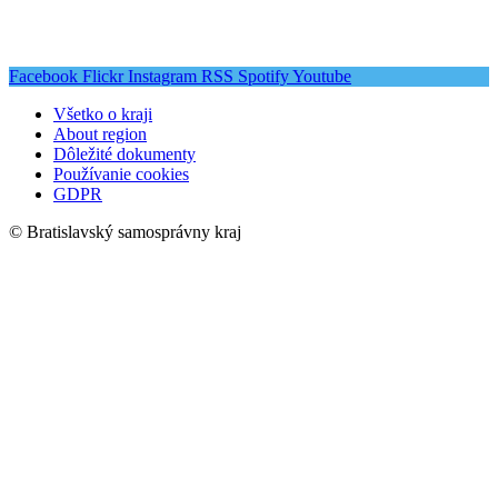
Facebook
Flickr
Instagram
RSS
Spotify
Youtube
Všetko o kraji
About region
Dôležité dokumenty
Používanie cookies
GDPR
© Bratislavský samosprávny kraj