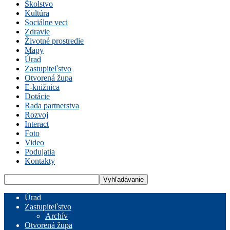
Školstvo
Kultúra
Sociálne veci
Zdravie
Životné prostredie
Mapy
Úrad
Zastupiteľstvo
Otvorená župa
E-knižnica
Dotácie
Rada partnerstva
Rozvoj
Interact
Foto
Video
Podujatia
Kontakty
Úrad
Zastupiteľstvo
Archív
Otvorená župa