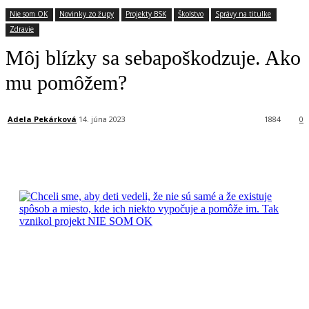
Nie som OK
Novinky zo župy
Projekty BSK
Školstvo
Správy na titulke
Zdravie
Môj blízky sa sebapoškodzuje. Ako
mu pomôžem?
Adela Pekárková
14. júna 2023
1884
0
Facebook
X
Linkedin
Tumblr