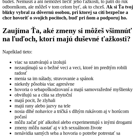
budeš. Nemusíš a ani nemôžeš liečiť jeho ťažkosti, to patrí do rúk
odborníkom, ale môžeš v tom celom byť, ak to chceš.
Ak si Ťa tvoj
blízky vybral za dôvernú osobou, pri ktorej sa cíti bezpečne a
chce hovoriť o svojich pocitoch, buď pri ňom a podporuj ho.
Zaujíma Ťa, aké zmeny si môžeš všimnúť
na ľuďoch, ktorí majú duševné ťažkosti?
Napríklad tieto:
viac sa uzatvárajú a izolujú
nezaujímajú sa o bežné veci a veci, ktoré im predtým robili
radosť
menia sa im nálady, stravovanie a spánok
niekedy pôsobia viac agresívne
hovoria o sebapoškodzovaní a majú samovražedné myšlienky
obviňujú sa a cítia sa zbytoční
majú pocit, že zlyhali
majú rany alebo jazvy na tele
nosia dlhé nohavice a tričká s dlhým rukávom aj v horúcom
počasí
môžu začať piť alkohol alebo experimentujú s inými drogami
zmeny môžu nastať aj v ich sexuálnom živote
nenávidia samých seba a hovoria o potrebe potrestať sa