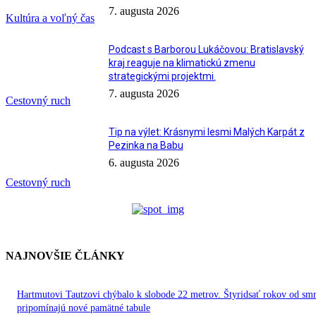
7. augusta 2026
Kultúra a voľný čas
Podcast s Barborou Lukáčovou: Bratislavský
kraj reaguje na klimatickú zmenu
strategickými projektmi.
7. augusta 2026
Cestovný ruch
Tip na výlet: Krásnymi lesmi Malých Karpát z
Pezinka na Babu
6. augusta 2026
Cestovný ruch
NAJNOVŠIE ČLÁNKY
Hartmutovi Tautzovi chýbalo k slobode 22 metrov. Štyridsať rokov od smr
pripomínajú nové pamätné tabule