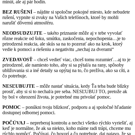
minút, ale aj pár hodín.
BEZ RUŠENÍ
– nájdite si spoločne pokojné miesto, kde nebudete
rušení, vypnite si zvuky na Vašich telefónoch, ktoré by mohli
narušiť dôvernú atmosféru.
NEODSUDZUJTE
– takéto priznanie môže aj v tebe vyvolať
rôzne reakcie od šoku, smútku, zaskočenia, nepochopenia…je to
prirodzená reakcia, ale skús sa na to pozerať ako na krok, ktorý
vedie k pomoci a riešeniu a negativitu „nechaj za dverami“
ZVEDAVOSŤ
– chceš vedieť viac, chceš tomu rozumieť…aj to je
prirodzené, ale namiesto toho, aby si sa pýtal/a na rany, spôsoby
ubližovania si a iné detaily sa opýtaj na to, čo prežíva, ako sa cíti, a
čo potrebuje.
NESĽUBUJTE
– môže nastať situácia, kedy Ťa teba bude blízky
prosiť, aby si si to nechal/a pre seba. NESĽUBUJ TO, pretože ak
by bol v ohrození života, je potrebné mu privolať pomoc.
POMOC
– ponúkni tvoju blízkosť, podporu a aj spoločné hľadanie
dostupnej odbornej pomoci.
POČÚVAJ
– nepreberaj kontrolu a nechci všetko rýchlo vyriešiť, aj
keď je normálne, že ak sa niekto, koho máme radi trápi, chceme mu
rýchlo pomôcť. Počúvaj, čo hovorí a čo potrebuje, daj najavo, že sa