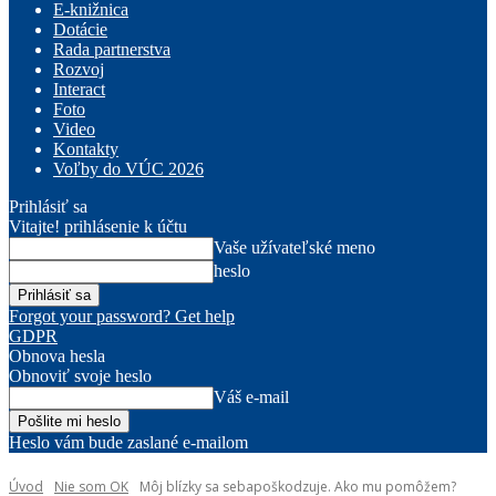
E-knižnica
Dotácie
Rada partnerstva
Rozvoj
Interact
Foto
Video
Kontakty
Voľby do VÚC 2026
Prihlásiť sa
Vitajte! prihlásenie k účtu
Vaše užívateľské meno
heslo
Forgot your password? Get help
GDPR
Obnova hesla
Obnoviť svoje heslo
Váš e-mail
Heslo vám bude zaslané e-mailom
Úvod
Nie som OK
Môj blízky sa sebapoškodzuje. Ako mu pomôžem?