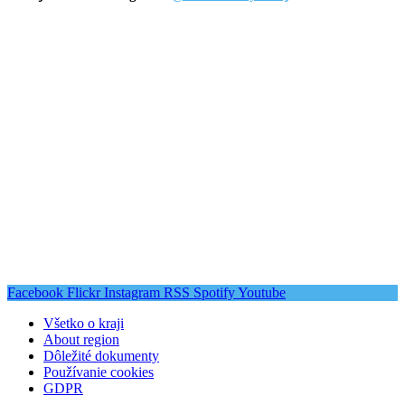
Facebook
Flickr
Instagram
RSS
Spotify
Youtube
Všetko o kraji
About region
Dôležité dokumenty
Používanie cookies
GDPR