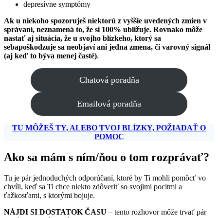
depresívne symptómy
Ak u niekoho spozoruješ niektorú z vyššie uvedených zmien v
správaní, neznamená to, že si 100% ubližuje. Rovnako môže
nastať aj situácia, že u svojho blízkeho, ktorý sa
sebapoškodzuje sa neobjaví ani jedna zmena, či varovný signál
(aj keď to býva menej časté)
.
Chatová poradňa
Emailová poradňa
TU MÔŽEŠ TY, ALEBO TVOJ BLÍZKY, POŽIADAŤ O
POMOC
Ako sa mám s ním/ňou o tom rozprávať?
Tu je pár jednoduchých odporúčaní, ktoré by Ti mohli pomôcť vo
chvíli, keď sa Ti chce niekto zdôveriť so svojimi pocitmi a
ťažkosťami, s ktorými bojuje.
NÁJDI SI DOSTATOK ČASU
– tento rozhovor môže trvať pár