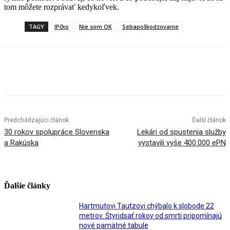
tom môžete rozprávať kedykoľvek.
TAGY
IPčko
Nie som OK
Sebapoškodzovanie
Facebook
X
Linkedin
Tumblr
Predchádzajúci článok
Ďalší článok
30 rokov spolupráce Slovenska
Lekári od spustenia služby
a Rakúska
vystavili vyše 400.000 ePN
Ďalšie články
Hartmutovi Tautzovi chýbalo k slobode 22
metrov. Štyridsať rokov od smrti pripomínajú
nové pamätné tabule