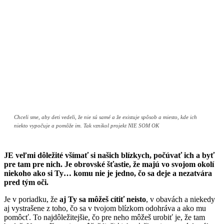
Chceli sme, aby deti vedeli, že nie sú samé a že existuje spôsob a miesto, kde ich
niekto vypočuje a pomôže im. Tak vznikol projekt NIE SOM OK
JE veľmi dôležité všímať si našich blízkych, počúvať ich a byť
pre tam pre nich. Je obrovské šťastie, že majú vo svojom okolí
niekoho ako si Ty… komu nie je jedno, čo sa deje a nezatvára
pred tým oči.
Je v poriadku, že
aj Ty sa môžeš cítiť neisto
, v obavách a niekedy
aj vystrašene z toho, čo sa v tvojom blízkom odohráva a ako mu
pomôcť. To najdôležitejšie, čo pre neho môžeš urobiť je, že tam