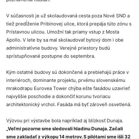
V súčasnosti je už skolaudovaná cesta poza Nové SND a
tiež predĺženie Pribinovej ulice, ktorá prepája túto zónu s
Prístavnou ulicou. Umožní tak priamy vstup z Mosta
Apollo. V lete by sa mal skolaudovať bytový dom i obe
administratívne budovy. Verejné priestory budú
sprístupňované postupne do septembra.
Kým ostatné budovy sú dokončené a prebiehajú práce v
interiéroch, dominante projektu, prvému slovenskému
mrakodrapu Eurovea Tower chýba ešte fasádou uzavrieť
najvyššie poschodie a dokončiť korunu tvoriacu
architektonický vrchol. Fasáda má byť zároveň osvetlená.
Výzvou pri výstavbe bola napríklad aj blízkosť Dunaja.
„Veľmi pozorne sme sledovali hladinu Dunaja. Začali
sme zakladať z výkopu 14 metrov. S pilótami sme išli 32