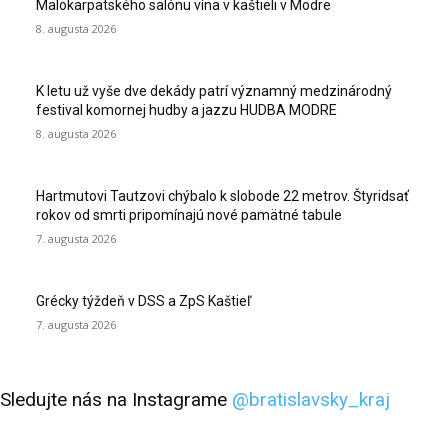
Malokarpatského salónu vína v kaštieli v Modre
8. augusta 2026
K letu už vyše dve dekády patrí významný medzinárodný
festival komornej hudby a jazzu HUDBA MODRE
8. augusta 2026
Hartmutovi Tautzovi chýbalo k slobode 22 metrov. Štyridsať
rokov od smrti pripomínajú nové pamätné tabule
7. augusta 2026
Grécky týždeň v DSS a ZpS Kaštieľ
7. augusta 2026
Sledujte nás na Instagrame
@bratislavsky_kraj