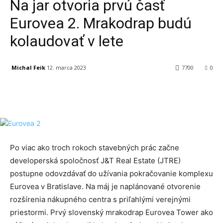
Na jar otvoria prvú časť
Eurovea 2. Mrakodrap budú
kolaudovať v lete
Michal Feik
12. marca 2023
7700
0
Facebook
X
Linkedin
Tumblr
Po viac ako troch rokoch stavebných prác začne
developerská spoločnosť J&T Real Estate (JTRE)
postupne odovzdávať do užívania pokračovanie komplexu
Eurovea v Bratislave. Na máj je naplánované otvorenie
rozšírenia nákupného centra s priľahlými verejnými
priestormi. Prvý slovenský mrakodrap Eurovea Tower ako