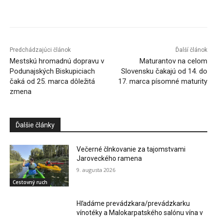
Facebook
X
Linkedin
Tumblr
Predchádzajúci článok
Ďalší článok
Mestskú hromadnú dopravu v
Maturantov na celom
Podunajských Biskupiciach
Slovensku čakajú od 14. do
čaká od 25. marca dôležitá
17. marca písomné maturity
zmena
Ďalšie články
Večerné člnkovanie za tajomstvami
Jaroveckého ramena
9. augusta 2026
Cestovný ruch
Hľadáme prevádzkara/prevádzkarku
vínotéky a Malokarpatského salónu vína v