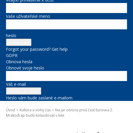
Vaše užívateľské meno
heslo
Forgot your password? Get help
GDPR
Obnova hesla
Obnoviť svoje heslo
Váš e-mail
Heslo vám bude zaslané e-mailom
Úvod
Kultúra a voľný čas
Na jar otvoria prvú časť Eurovea 2.
Mrakodrap budú kolaudovať v lete
Kultúra a voľný čas
Správy na titulke