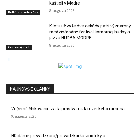
kaštieli v Modre
8. augusta 2026
Kultúra a voľný čas
K letu už vyše dve dekády patrí významný
medzinárodný festival komornej hudby a
jazzu HUDBA MODRE
8. augusta 2026
Cestovný ruch
NAJNOVŠIE ČLÁNKY
Večerné člnkovanie za tajomstvami Jaroveckého ramena
9. augusta 2026
Hľadáme prevádzkara/prevádzkarku vínotéky a