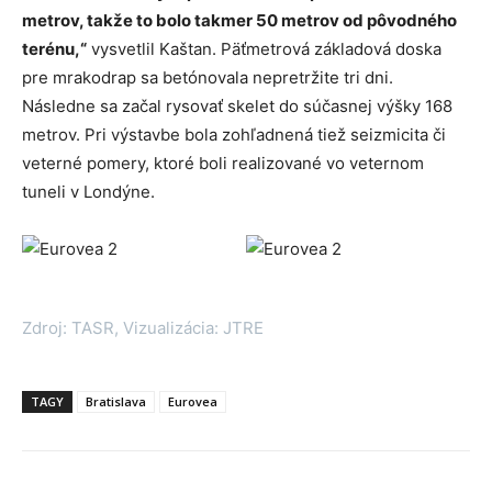
metrov, takže to bolo takmer 50 metrov od pôvodného
terénu,“
vysvetlil Kaštan. Päťmetrová základová doska
pre mrakodrap sa betónovala nepretržite tri dni.
Následne sa začal rysovať skelet do súčasnej výšky 168
metrov. Pri výstavbe bola zohľadnená tiež seizmicita či
veterné pomery, ktoré boli realizované vo veternom
tuneli v Londýne.
Zdroj: TASR, Vizualizácia: JTRE
TAGY
Bratislava
Eurovea