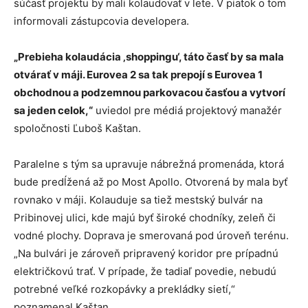
súčasť projektu by mali kolaudovať v lete. V piatok o tom
informovali zástupcovia developera.
„Prebieha kolaudácia ‚shoppingu‘, táto časť by sa mala
otvárať v máji. Eurovea 2 sa tak prepojí s Eurovea 1
obchodnou a podzemnou parkovacou časťou a vytvorí
sa jeden celok,“
uviedol pre médiá projektový manažér
spoločnosti Ľuboš Kaštan.
Paralelne s tým sa upravuje nábrežná promenáda, ktorá
bude predĺžená až po Most Apollo. Otvorená by mala byť
rovnako v máji. Kolauduje sa tiež mestský bulvár na
Pribinovej ulici, kde majú byť široké chodníky, zeleň či
vodné plochy. Doprava je smerovaná pod úroveň terénu.
„Na bulvári je zároveň pripravený koridor pre prípadnú
električkovú trať. V prípade, že tadiaľ povedie, nebudú
potrebné veľké rozkopávky a prekládky sietí,“
poznamenal Kaštan.