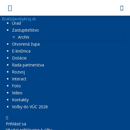
Bratislavskykraj.sk
Úrad
Zastupiteľstvo
Archív
Otvorená župa
E-knižnica
Dotácie
Rada partnerstva
Rozvoj
Interact
Foto
Video
Kontakty
Voľby do VÚC 2026
Prihlásiť sa
Vitajte! prihlásenie k účtu