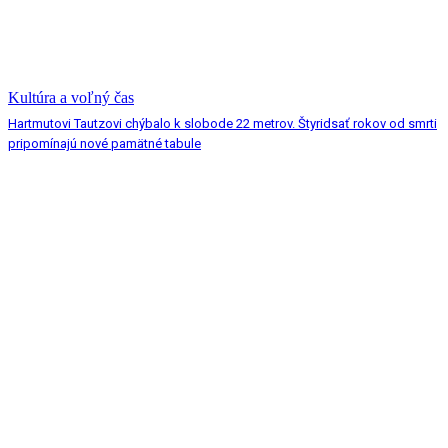
Kultúra a voľný čas
Hartmutovi Tautzovi chýbalo k slobode 22 metrov. Štyridsať rokov od smrti
pripomínajú nové pamätné tabule