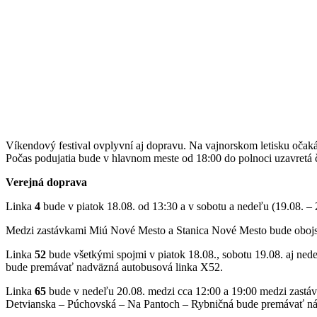
Víkendový festival ovplyvní aj dopravu. Na vajnorskom letisku očaká
Počas podujatia bude v hlavnom meste od 18:00 do polnoci uzavretá č
Verejná doprava
Linka
4
bude v piatok 18.08. od 13:30 a v sobotu a nedeľu (19.08. –
Medzi zastávkami Miú Nové Mesto a Stanica Nové Mesto bude oboj
Linka
52
bude všetkými spojmi v piatok 18.08., sobotu 19.08. aj ned
bude premávať nadväzná autobusová linka X52.
Linka
65
bude v nedeľu 20.08. medzi cca 12:00 a 19:00 medzi zastá
Detvianska – Púchovská – Na Pantoch – Rybničná bude premávať ná