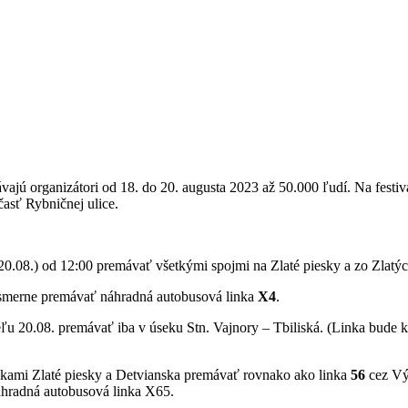
vajú organizátori od 18. do 20. augusta 2023 až 50.000 ľudí. Na festi
asť Rybničnej ulice.
 20.08.) od 12:00 premávať všetkými spojmi na Zlaté piesky a zo Zlatý
smerne premávať náhradná autobusová linka
X4
.
eľu 20.08. premávať iba v úseku Stn. Vajnory – Tbiliská. (Linka bude 
vkami Zlaté piesky a Detvianska premávať rovnako ako linka
56
cez Vý
hradná autobusová linka X65.