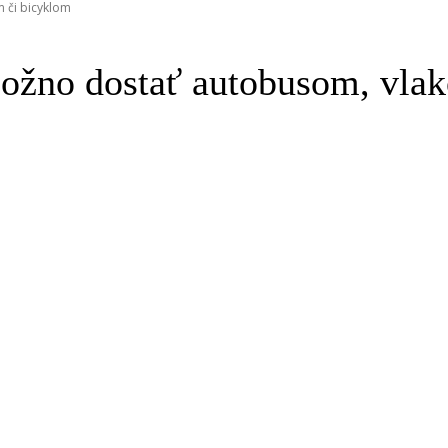
 či bicyklom
možno dostať autobusom, vla