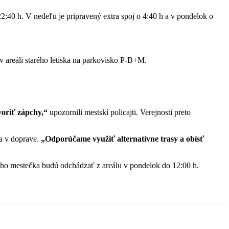
2:40 h. V nedeľu je pripravený extra spoj o 4:40 h a v pondelok o
v areáli starého letiska na parkovisko P-B+M.
oriť zápchy,“
upozornili mestskí policajti. Verejnosti preto
a v doprave.
„Odporúčame využiť alternatívne trasy a obísť
ového mestečka budú odchádzať z areálu v pondelok do 12:00 h.