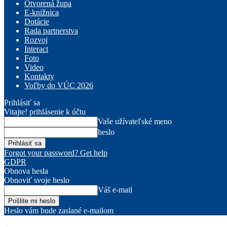
Otvorená župa
E-knižnica
Dotácie
Rada partnerstva
Rozvoj
Interact
Foto
Video
Kontakty
Voľby do VÚC 2026
Prihlásiť sa
Vitajte! prihlásenie k účtu
Vaše užívateľské meno
heslo
Forgot your password? Get help
GDPR
Obnova hesla
Obnoviť svoje heslo
Váš e-mail
Heslo vám bude zaslané e-mailom