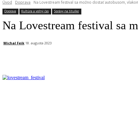
Úvod
Doprava
Na Lovestream festival sa možno dostať autobusom, vlakom
Doprava
Kultúra a voľný čas
Správy na titulke
Na Lovestream festival sa 
Michal Feik
18. augusta 2023
Facebook
X
Linkedin
Tumblr