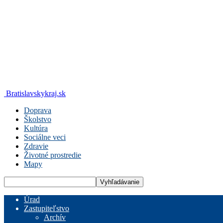
Bratislavskykraj.sk
Doprava
Školstvo
Kultúra
Sociálne veci
Zdravie
Životné prostredie
Mapy
Úrad
Zastupiteľstvo
Archív