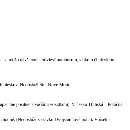
val sa môžu návštevníci odviesť autobusom, vlakom či bicyklom.
ch pieskov. Neobslúži Stn. Nové Mesto.
kapacitne posilnená väčšími vozidlami). V úseku Tbiliská – Potočná
chodné. (Neobslúži zastávku Dvojstudňové polia). V úseku