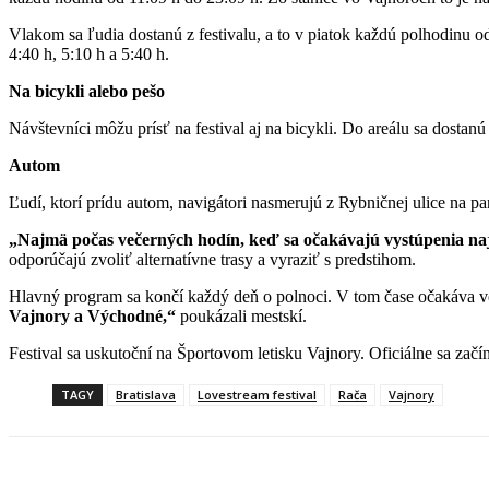
Vlakom sa ľudia dostanú z festivalu, a to v piatok každú polhodinu o
4:40 h, 5:10 h a 5:40 h.
Na bicykli alebo pešo
Návštevníci môžu prísť na festival aj na bicykli. Do areálu sa dosta
Autom
Ľudí, ktorí prídu autom, navigátori nasmerujú z Rybničnej ulice na pa
„Najmä počas večerných hodín, keď sa očakávajú vystúpenia naj
odporúčajú zvoliť alternatívne trasy a vyraziť s predstihom.
Hlavný program sa končí každý deň o polnoci. V tom čase očakáva v
Vajnory a Východné,“
poukázali mestskí.
Festival sa uskutoční na Športovom letisku Vajnory. Oficiálne sa zač
TAGY
Bratislava
Lovestream festival
Rača
Vajnory