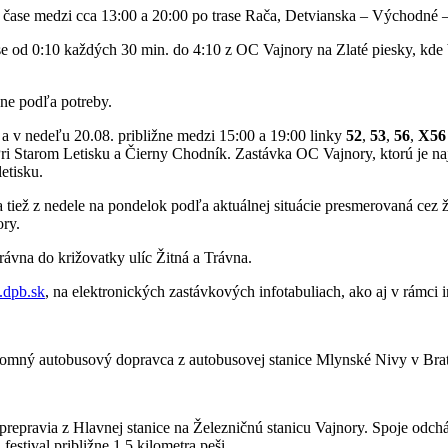
 čase medzi cca 13:00 a 20:00 po trase Rača, Detvianska – Východné –
se od 0:10 každých 30 min. do 4:10 z OC Vajnory na Zlaté piesky, kde
ne podľa potreby.
. a v nedeľu 20.08. približne medzi 15:00 a 19:00 linky
52
,
53
,
56
,
X56
ri Starom Letisku a Čierny Chodník. Zastávka OC Vajnory, ktorú je naj
etisku.
tiež z nedele na pondelok podľa aktuálnej situácie presmerovaná cez že
ry.
ávna do križovatky ulíc Žitná a Trávna.
dpb.sk
, na elektronických zastávkových infotabuliach, ako aj v rám
mný autobusový dopravca z autobusovej stanice Mlynské Nivy v Bratis
prepravia z Hlavnej stanice na Železničnú stanicu Vajnory. Spoje odchá
estival približne 1,5 kilometra peši.