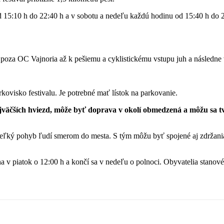
d 15:10 h do 22:40 h a v sobotu a nedeľu každú hodinu od 15:40 h do 2
nú poza OC Vajnoria až k pešiemu a cyklistickému vstupu juh a následne 
rkovisko festivalu. Je potrebné mať lístok na parkovanie.
väčších hviezd, môže byť doprava v okolí obmedzená a môžu sa tv
eľký pohyb ľudí smerom do mesta. S tým môžu byť spojené aj zdržani
ína v piatok o 12:00 h a končí sa v nedeľu o polnoci. Obyvatelia stan