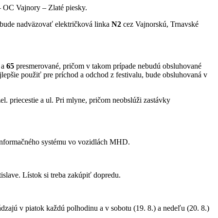
 OC Vajnory – Zlaté piesky.
 bude nadväzovať električková linka
N2
cez Vajnorskú, Trnavské
a
65
presmerované, pričom v takom prípade nebudú obsluhované
lepšie použiť pre príchod a odchod z festivalu, bude obsluhovaná v
l. priecestie a ul. Pri mlyne, pričom neobslúži zastávky
ci informačného systému vo vozidlách MHD.
lave. Lístok si treba zakúpiť dopredu.
dzajú v piatok každú polhodinu a v sobotu (19. 8.) a nedeľu (20. 8.)