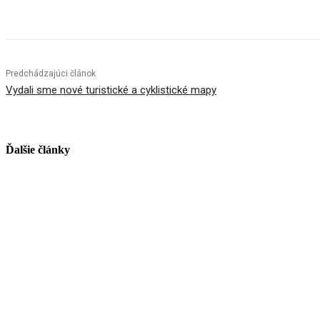
Facebook
X
Linkedin
Tumblr
Predchádzajúci článok
Vydali sme nové turistické a cyklistické mapy
Ďalšie články