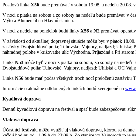
Posilová linka
X56
bude premávať v sobotu 19.08. a nedeľu 20.08. v
V noci z piatka na sobotu a zo soboty na nedeľu bude premávať v ča
Mýto a Blumentál na Hlavnú stanicu.
V noci z nedele na pondelok budú linky
X56
a
N2
premávať operatív
V závislosti od aktuálnej dopravnej situácie môžu byť v piatok 18.08
zastávky Dvojstudňové polia; Tuhovské; Vajnory, nadjazd; Uhliská; P
náhradnej polohe v križovatke ulíc Východná, Príjazdná a Pri starom l
Linka
N53
môže byť v noci z piatka na sobotu, zo soboty na nedeľu a 
Dvojstudňové polia; Tuhovské; Vajnory, nadjazd; Uhliská a OC Vajno
Linka
N56
bude mať počas všetkých troch nocí preloženú zastávku Tr
Informácie o aktuálne odklonených linkách budú zverejnené na
www.
Kyadlová doprava
Dennú kyvadlovú dopravu na festival a späť bude zabezpečovať súkro
Vlaková doprava
Účastníci festivalu môžu využiť aj vlakovú dopravu, ktorou sa denne 
každú hodinu od 11:09 h do 23:09 h. Zo stanice vo Vajnoroch to je na f