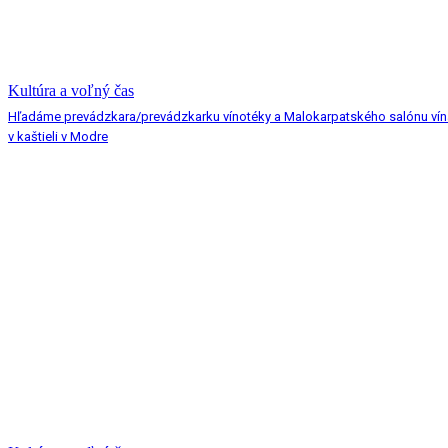
Kultúra a voľný čas
Hľadáme prevádzkara/prevádzkarku vínotéky a Malokarpatského salónu vín
v kaštieli v Modre