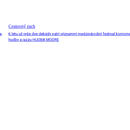
Cestovný ruch
a
K letu už vyše dve dekády patrí významný medzinárodný festival komorn
hudby a jazzu HUDBA MODRE