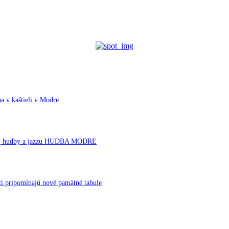
a v kaštieli v Modre
rnej hudby a jazzu HUDBA MODRE
ti pripomínajú nové pamätné tabule