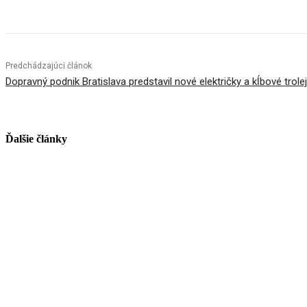
Predchádzajúci článok
Dopravný podnik Bratislava predstavil nové električky a kĺbové trole
Ďalšie články