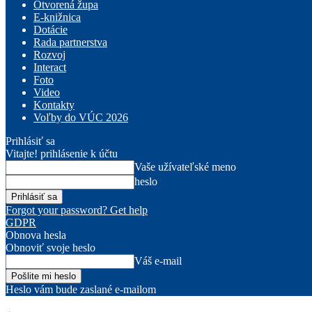
Otvorená župa
E-knižnica
Dotácie
Rada partnerstva
Rozvoj
Interact
Foto
Video
Kontakty
Voľby do VÚC 2026
Prihlásiť sa
Vitajte! prihlásenie k účtu
Vaše užívateľské meno
heslo
Forgot your password? Get help
GDPR
Obnova hesla
Obnoviť svoje heslo
Váš e-mail
Heslo vám bude zaslané e-mailom