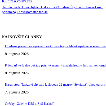
Kultúra a voľný čas
Hartmutovi Tautzovi chýbalo k slobode 22 metrov. Štyridsať rokov od smrti
pripomínajú nové pamätné tabule
NAJNOVŠIE ČLÁNKY
Hľadáme prevádzkara/prevádzkarku vínotéky a Malokarpatského salónu vín
8. augusta 2026
K letu už vyše dve dekády patrí významný medzinárodný festival komo
8. augusta 2026
Hartmutovi Tautzovi chýbalo k slobode 22 metrov. Štyridsať rokov od smr
7. augusta 2026
Grécky týždeň v DSS a ZpS Kaštieľ