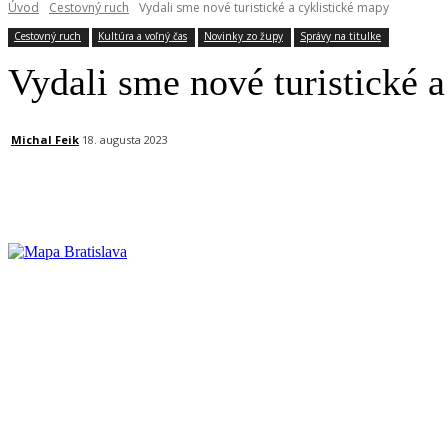
Úvod
Cestovný ruch
Vydali sme nové turistické a cyklistické mapy
Cestovný ruch
Kultúra a voľný čas
Novinky zo župy
Správy na titulke
Vydali sme nové turistické 
Michal Feik
18. augusta 2023
Facebook
X
Linkedin
Tumblr