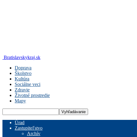
Bratislavskykraj.sk
Doprava
Školstvo
Kultúra
Sociálne veci
Zdravie
Životné prostredie
Mapy
Úrad
Zastupiteľstvo
Archív