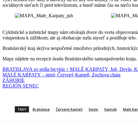
sociálnych sieťach či pred televízorom, a hneď máme čas na niečo kr
Cyklistické a turistické mapy nám otvárajú dvere do sveta objavovan
vstupenkou k zážitkom, ale aj obohacuje našu myseľ a posilňuje telo.
Bratislavský kraj skrýva nespočetné množstvo prírodných, historických
Mapy nájdete na recepcii úradu Bratislavského samosprávneho kraja, 
BRATISLAVA zo sedla bicykla + MALÉ KARPATY, Juh, Devín, K
MALÉ KARPATY – stred, Červený Kameň, Zochova chata
ZÁHORIE
REGIÓN SENEC
TAGY
Bratislava
Červený Kameň
Devín
Kamzík
Malé Kar
Facebook
X
Linkedin
Tumblr