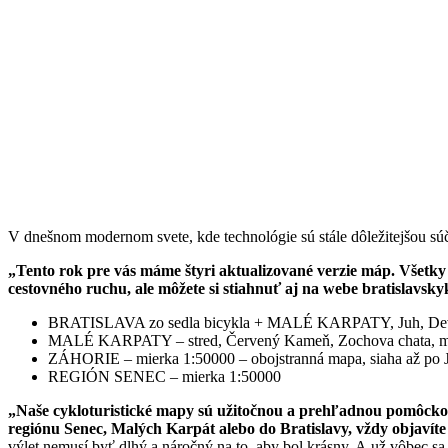
V dnešnom modernom svete, kde technológie sú stále dôležitejšou súč
„Tento rok pre vás máme štyri aktualizované verzie máp. Všetky 
cestovného ruchu, ale môžete si stiahnuť aj na webe bratislavsky
BRATISLAVA zo sedla bicykla + MALÉ KARPATY, Juh, Devín
MALÉ KARPATY – stred, Červený Kameň, Zochova chata, mie
ZÁHORIE – mierka 1:50000 – obojstranná mapa, siaha až po
REGIÓN SENEC – mierka 1:50000
„
Naše cykloturistické mapy
sú užitočnou a prehľadnou pomôckou 
regiónu Senec, Malých Karpát alebo do Bratislavy, vždy objavít
výlet nemusí byť dlhý a náročný na to, aby bol krásny. A už vôbec s