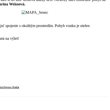
arína Weissová.
jsť spojenie s okolitým prostredím. Pohyb vonku je nielen
ami na výlet!
zochova chata