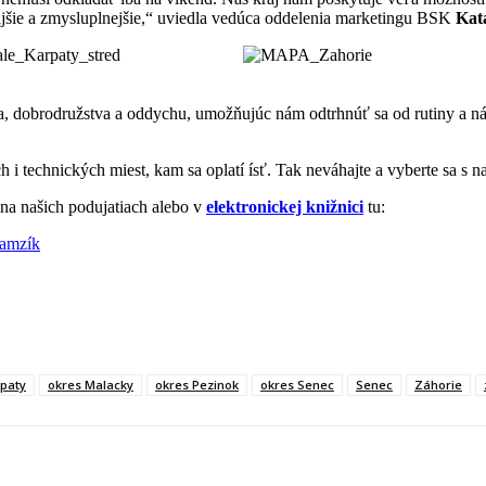
ajšie a zmysluplnejšie,“ uviedla vedúca oddelenia marketingu BSK
Kat
ia, dobrodružstva a oddychu, umožňujúc nám odtrhnúť sa od rutiny a ná
 i technických miest, kam sa oplatí ísť. Tak neváhajte a vyberte sa s n
na našich podujatiach alebo v
elektronickej knižnici
tu:
amzík
paty
okres Malacky
okres Pezinok
okres Senec
Senec
Záhorie