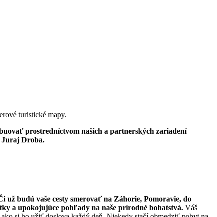
rové turistické mapy.
ribuovať prostredníctvom našich a partnerských zariadení
)
Juraj Droba.
Či už budú vaše cesty smerovať na Záhorie, Pomoravie, do
žitky a upokojujúce pohľady na naše prírodné bohatstvá.
Váš
 ako si ho užiť doslova každý deň. Niekedy stačí obmedziť pobyt na