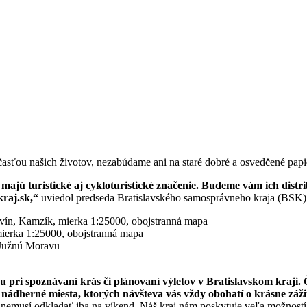
asťou našich životov, nezabúdame ani na staré dobré a osvedčené papie
majú turistické aj cykloturistické značenie. Budeme vám ich dist
kraj.sk,“
uviedol predseda Bratislavského samosprávneho kraja (BSK
, Kamzík, mierka 1:25000, obojstranná mapa
rka 1:25000, obojstranná mapa
 Južnú Moravu
pri spoznávaní krás či plánovaní výletov v Bratislavskom kraji. 
e nádherné miesta, ktorých návšteva vás vždy obohatí o krásne zá
a nemusí odkladať iba na víkend. Náš kraj nám poskytuje veľa možností