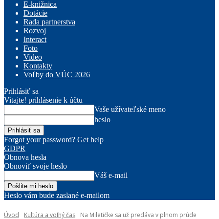
E-knižnica
Dotácie
Rada partnerstva
Rozvoj
Interact
Foto
Video
Kontakty
Voľby do VÚC 2026
Prihlásiť sa
Vitajte! prihlásenie k účtu
Vaše užívateľské meno
heslo
Forgot your password? Get help
GDPR
Obnova hesla
Obnoviť svoje heslo
Váš e-mail
Heslo vám bude zaslané e-mailom
Úvod
Kultúra a voľný čas
Na Miletičke sa už predáva v plnom prúde