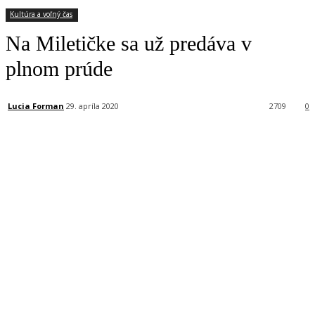
Kultúra a voľný čas
Na Miletičke sa už predáva v
plnom prúde
Lucia Forman
29. apríla 2020
2709
0
Facebook
X
Linkedin
Tumblr