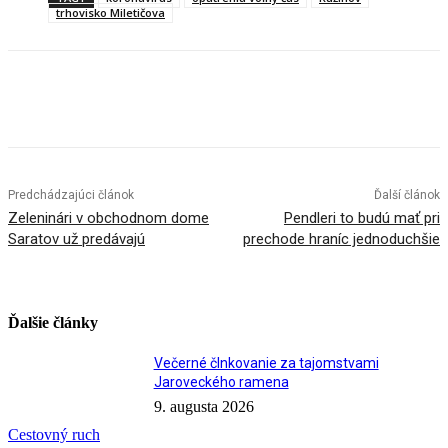
trhovisko Miletičova
Facebook
X
Linkedin
Tumblr
Predchádzajúci článok
Ďalší článok
Zeleninári v obchodnom dome
Pendleri to budú mať pri
Saratov už predávajú
prechode hraníc jednoduchšie
Ďalšie články
Večerné člnkovanie za tajomstvami
Jaroveckého ramena
9. augusta 2026
Cestovný ruch