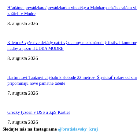
Hľadáme prevádzkara/prevádzkarku vínotéky a Malokarpatského salónu ví
kaštieli v Modre
8. augusta 2026
K letu už vyše dve dekády patrí významný medzinárodný festival komorne
hudby a jazzu HUDBA MODRE
8. augusta 2026
Hartmutovi Tautzovi chýbalo k slobode 22 metrov. Štyridsať rokov od smr
pripomínajú nové pamätné tabule
7. augusta 2026
Grécky týždeň v DSS a ZpS Kaštieľ
7. augusta 2026
Sledujte nás na Instagrame
@bratislavsky_kraj