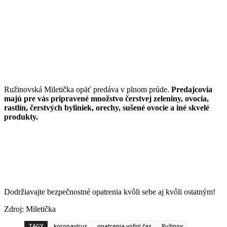
Ružinovská Miletička opäť predáva v plnom prúde.
Predajcovia
majú pre vás pripravené množstvo čerstvej zeleniny, ovocia,
rastlín, čerstvých byliniek, orechy, sušené ovocie a iné skvelé
produkty.
Dodržiavajte bezpečnostné opatrenia kvôli sebe aj kvôli ostatným!
Zdroj: Miletička
TAGY
koronavírus
opatrenia voľný čas
Ružinov