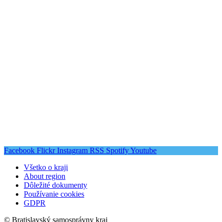
Facebook
Flickr
Instagram
RSS
Spotify
Youtube
Všetko o kraji
About region
Dôležité dokumenty
Používanie cookies
GDPR
© Bratislavský samosprávny kraj