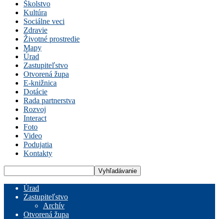
Školstvo
Kultúra
Sociálne veci
Zdravie
Životné prostredie
Mapy
Úrad
Zastupiteľstvo
Otvorená župa
E-knižnica
Dotácie
Rada partnerstva
Rozvoj
Interact
Foto
Video
Podujatia
Kontakty
Úrad
Zastupiteľstvo
Archív
Otvorená župa