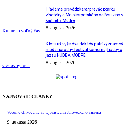
Hľadáme prevádzkara/prevádzkarku
vínotéky a Malokarpatského salónu vína v
kaštieli v Modre
8. augusta 2026
Kultúra a voľný čas
K letu už vyše dve dekády patrí významný
medzinárodný festival komornej hudby a
jazzu HUDBA MODRE
8. augusta 2026
Cestovný ruch
NAJNOVŠIE ČLÁNKY
Večerné člnkovanie za tajomstvami Jaroveckého ramena
9. augusta 2026