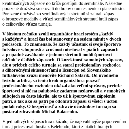
kvalifikačných zápasov do kríža postúpili do semifinále. Následne
porazené družstvá smerovali do bojov o umiestnenie o piate miesto.
Porazené družstvá zo semifinálových stretnutí si zahrali zápas
o bronzové medaily a víťazi semifinálových stretnutí hrali zápas
o celkového víťaza turnaja.
V šiestom ročníku zvolil organizátor hrací systém ,,každý
s každým“ a hrací čas bol stanovený na sedem minút v dvoch
polčasoch. To znamenalo, že každý účastník si svoje športovo-
futsalové schopnosti a zručnosti otestoval v piatich zápasoch
a prípadné zaváhanie v jednom stretnutí mohli športovci
odčiniť v ďalších zápasoch. O korektnosť samotných zápasov,
ale o priebeh celého turnaja sa staral profesionálny rozhodca
s dlhoročnými skúsenosťami a licenciou od Slovenského
futbalového zväzu menovite Richard Šafárik. Od úvodného
hvizdu arbitra, sa tento krok organizátora pozvať
profesionálneho rozhodcu ukázal ako veľmi správny, pretože
športovci si nič na palubovke zadarmo nedarovali a v mnohých
súbojoch sa často iskrilo, ale to už k športovému zápoleniu
patrí, a tak ako sa patrí po odohratí zápasu si všetci s úctou
podali ruky. O bezpečnosť a zdravie účastníkov turnaja sa
postaral zdravotník Michal Balacenko.
V jednotlivých zápasoch sa ukázalo, že najkvalitnejšie pripravení na
turnaj pricestovali hostia z Belehradu, ktorí z piatich hraných