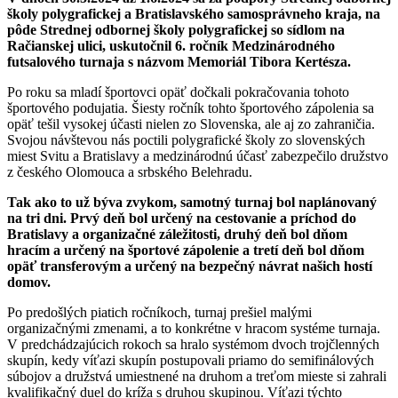
školy polygrafickej a Bratislavského samosprávneho kraja, na
pôde Strednej odbornej školy polygrafickej so sídlom na
Račianskej ulici, uskutočnil 6. ročník Medzinárodného
futsalového turnaja s názvom Memoriál Tibora Kertésza.
Po roku sa mladí športovci opäť dočkali pokračovania tohoto
športového podujatia. Šiesty ročník tohto športového zápolenia sa
opäť tešil vysokej účasti nielen zo Slovenska, ale aj zo zahraničia.
Svojou návštevou nás poctili polygrafické školy zo slovenských
miest Svitu a Bratislavy a medzinárodnú účasť zabezpečilo družstvo
z českého Olomouca a srbského Belehradu.
Tak ako to už býva zvykom, samotný turnaj bol naplánovaný
na tri dni. Prvý deň bol určený na cestovanie a príchod do
Bratislavy a organizačné záležitosti, druhý deň bol dňom
hracím a určený na športové zápolenie a tretí deň bol dňom
opäť transferovým a určený na bezpečný návrat našich hostí
domov.
Po predošlých piatich ročníkoch, turnaj prešiel malými
organizačnými zmenami, a to konkrétne v hracom systéme turnaja.
V predchádzajúcich rokoch sa hralo systémom dvoch trojčlenných
skupín, kedy víťazi skupín postupovali priamo do semifinálových
súbojov a družstvá umiestnené na druhom a treťom mieste si zahrali
kvalifikačný duel do kríža s druhou skupinou. Víťazi týchto