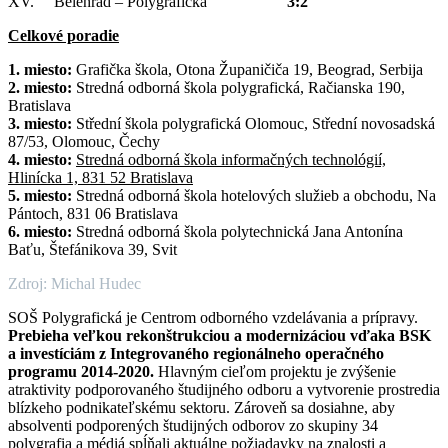
XV. Belehrad – Polygrafická
3:2
Celkové poradie
1. miesto:
Grafička škola, Otona Županičiča 19, Beograd, Serbija
2. miesto:
Stredná odborná škola polygrafická, Račianska 190,
Bratislava
3. miesto:
Střední škola polygrafická Olomouc, Střední novosadská
87/53, Olomouc, Čechy
4. miesto:
Stredná odborná škola informačných technológií,
Hlinícka 1, 831 52 Bratislava
5. miesto:
Stredná odborná škola hotelových služieb a obchodu, Na
Pántoch, 831 06 Bratislava
6. miesto:
Stredná odborná škola polytechnická Jana Antonína
Baťu, Štefánikova 39, Svit
Zdroj: Michal Hudec
SOŠ Polygrafická je Centrom odborného vzdelávania a prípravy.
Prebieha veľkou rekonštrukciou a modernizáciou vďaka BSK
a investíciám z Integrovaného regionálneho operačného
programu 2014-2020.
Hlavným cieľom projektu je zvýšenie
atraktivity podporovaného študijného odboru a vytvorenie prostredia
blízkeho podnikateľskému sektoru. Zároveň sa dosiahne, aby
absolventi podporených študijných odborov zo skupiny 34
polygrafia a médiá spĺňali aktuálne požiadavky na znalosti a