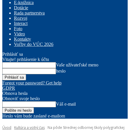
E-knižnica
Dotácie
Rada partnerstva
Rozvoj
Interact
Foto
Video
Kontakty
Voľby do VÚC 2026
Prihlásiť sa
Vitajte! prihlásenie k účtu
Vaše užívateľské meno
heslo
Forgot your password? Get help
GDPR
Obnova hesla
Obnoviť svoje heslo
Váš e-mail
Heslo vám bude zaslané e-mailom
Úvod
Kultúra a voľný čas
Na pôde Strednej odbornej školy polygrafickej