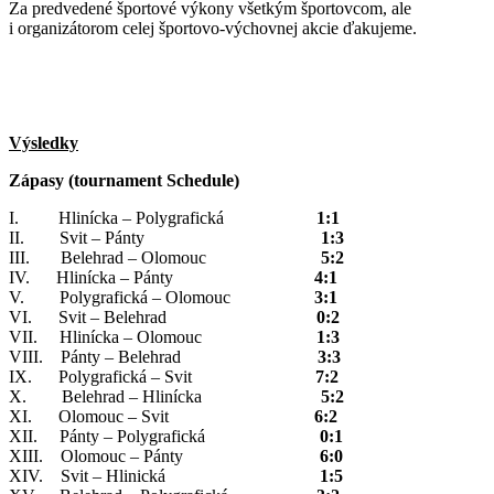
Za predvedené športové výkony všetkým športovcom, ale
i organizátorom celej športovo-výchovnej akcie ďakujeme.
Výsledky
Zápasy (tournament Schedule)
I. Hlinícka – Polygrafická
1:1
II. Svit – Pánty
1:3
III. Belehrad – Olomouc
5:2
IV. Hlinícka – Pánty
4:1
V. Polygrafická – Olomouc
3:1
VI. Svit – Belehrad
0:2
VII. Hlinícka – Olomouc
1:3
VIII. Pánty – Belehrad
3:3
IX. Polygrafická – Svit
7:2
X. Belehrad – Hlinícka
5:2
XI. Olomouc – Svit
6:2
XII. Pánty – Polygrafická
0:1
XIII. Olomouc – Pánty
6:0
XIV. Svit – Hlinická
1:5