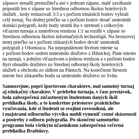
zápasov nenašli premožiteľa ani v jednom zápase, malé zaváhanie
pripustili len v zápase so Strednou odbornou školou hotelových
služieb , kedy remizovali 3:3 a s počtom trinástich bodov vyhrali
celý turnaj. Na druhej priečke sa s počtom bodov desať umiestnili
domáci polygrafi, kedy body stratili iba v stretnutí s celkovým
víťazom turnaja a zmierlivou remízou 1:1 sa rozišli v zápase so
Strednou odbornou školou informačných technológií. Na bronzovej
tretej priečke sa s počtom získaných bodov deväť umiestnili
polygrafi z Olomouca. Na nepopulárnom štvrtom mieste sa
z počtom bodov sedem umiestnilo družstvo z Hlinickej. Piate miesto
na turnaji, s jedným víťazstvom a jednou remízou a s počtom bodov
štyri obsadilo družstvo zo Strednej odbornej školy hotelových
služieb a obchodu zo sídlom na Pántoch. Na konečnom šiestom
mieste bez získaného bodu sa umiestnilo družstvo zo Svitu.
Samozrejme, popri športovom charaktere, mal samotný turnaj
aj edukačný charakter. V priebehu turnaja, v čase prestávok,
bola zabezpečená zúčastneným študentom daných škôl
prehliadka školy, a to konkrétne priestorov praktického
vyučovania, kde si študenti so svojimi rovesníkmi, ale
i majstrami odborného výcviku mohli vymeniť cenné skúsenosti
a postrehy z odboru polygrafia. Po skončení samotného
programu bola všetkým účastníkom zabezpečená večerná
prehliadka Bratislavy.