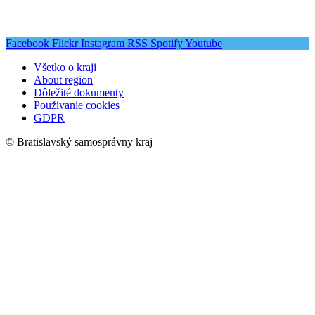
Facebook
Flickr
Instagram
RSS
Spotify
Youtube
Všetko o kraji
About region
Dôležité dokumenty
Používanie cookies
GDPR
© Bratislavský samosprávny kraj