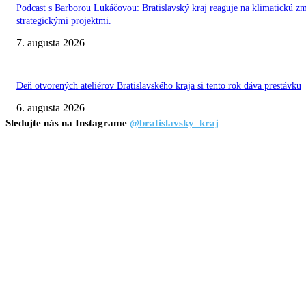
Podcast s Barborou Lukáčovou: Bratislavský kraj reaguje na klimatickú z
strategickými projektmi.
7. augusta 2026
Deň otvorených ateliérov Bratislavského kraja si tento rok dáva prestávku
6. augusta 2026
Sledujte nás na Instagrame
@bratislavsky_kraj