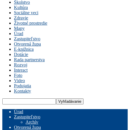
Školstvo
Kultúra
Sociálne veci
Zdravie
Životné prostredie
Mapy
Úrad
Zastupiteľstvo
Otvorená župa
E-knižnica
Dotácie
Rada partnerstva
Rozvoj
Interact
Foto
Video
Podujatia
Kontakty
Úrad
Zastupiteľstvo
Archív
Otvorená župa