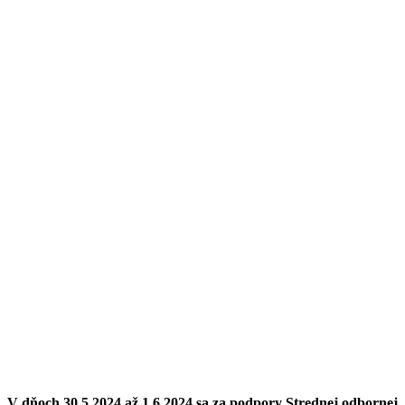
V dňoch 30.5.2024 až 1.6.2024 sa za podpory Strednej odbornej