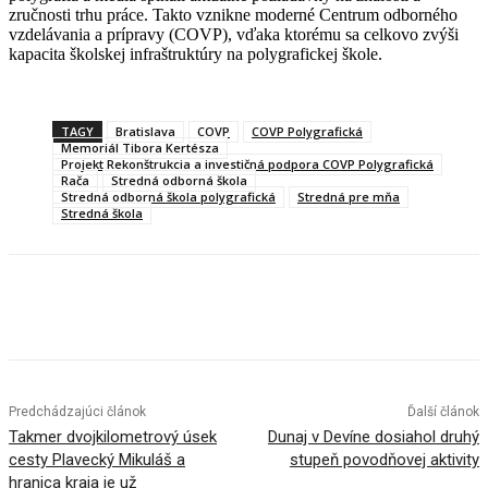
zručnosti trhu práce. Takto vznikne moderné Centrum odborného
vzdelávania a prípravy (COVP), vďaka ktorému sa celkovo zvýši
kapacita školskej infraštruktúry na polygrafickej škole.
TAGY
Bratislava
COVP
COVP Polygrafická
Memoriál Tibora Kertésza
Projekt Rekonštrukcia a investičná podpora COVP Polygrafická
Rača
Stredná odborná škola
Stredná odborná škola polygrafická
Stredná pre mňa
Stredná škola
Facebook
X
Linkedin
Tumblr
Predchádzajúci článok
Ďalší článok
Takmer dvojkilometrový úsek
Dunaj v Devíne dosiahol druhý
cesty Plavecký Mikuláš a
stupeň povodňovej aktivity
hranica kraja je už