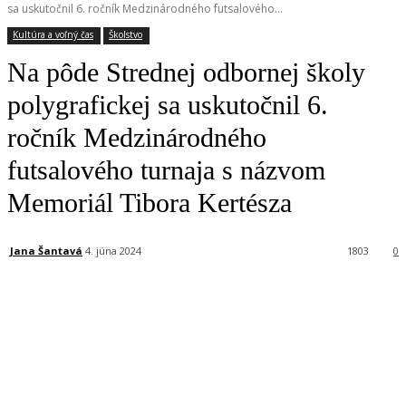
sa uskutočnil 6. ročník Medzinárodného futsalového...
Kultúra a voľný čas
Školstvo
Na pôde Strednej odbornej školy
polygrafickej sa uskutočnil 6.
ročník Medzinárodného
futsalového turnaja s názvom
Memoriál Tibora Kertésza
Jana Šantavá
4. júna 2024
1803
0
Facebook
X
Linkedin
Tumblr