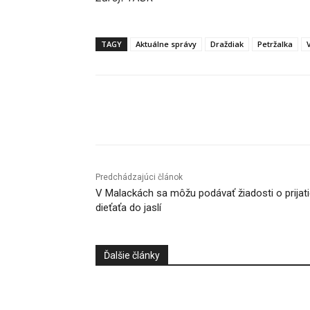
TAGY
Aktuálne správy
Draždiak
Petržalka
Facebook
X
Linkedin
Predchádzajúci článok
V Malackách sa môžu podávať žiadosti o prijat
dieťaťa do jaslí
Ďalšie články