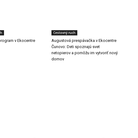
ch
Cestovný ruch
rogram v Ekocentre
Augustová prespávačka v Ekocentre
Čunovo: Deti spoznajú svet
netopierov a pomôžu im vytvoriť nový
domov