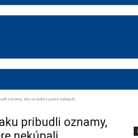
dli oznamy, aby sa ľudia v jazere nekúpali
aku pribudli oznamy,
ere nekúpali