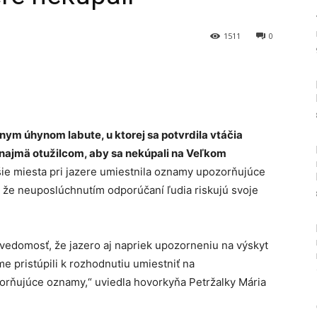
1511
0
Tumblr
vnym úhynom labute, u ktorej sa potvrdila vtáčia
 najmä otužilcom, aby sa nekúpali na Veľkom
ie miesta pri jazere umiestnila oznamy upozorňujúce
, že neuposlúchnutím odporúčaní ľudia riskujú svoje
edomosť, že jazero aj napriek upozorneniu na výskyt
me pristúpili k rozhodnutiu umiestniť na
zorňujúce oznamy,“ uviedla hovorkyňa Petržalky Mária