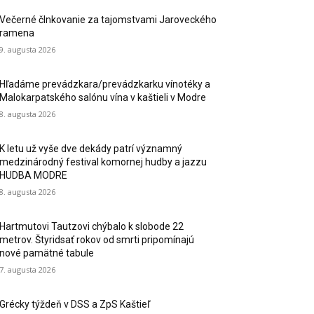
Večerné člnkovanie za tajomstvami Jaroveckého
ramena
9. augusta 2026
Hľadáme prevádzkara/prevádzkarku vínotéky a
Malokarpatského salónu vína v kaštieli v Modre
8. augusta 2026
K letu už vyše dve dekády patrí významný
medzinárodný festival komornej hudby a jazzu
HUDBA MODRE
8. augusta 2026
Hartmutovi Tautzovi chýbalo k slobode 22
metrov. Štyridsať rokov od smrti pripomínajú
nové pamätné tabule
7. augusta 2026
Grécky týždeň v DSS a ZpS Kaštieľ