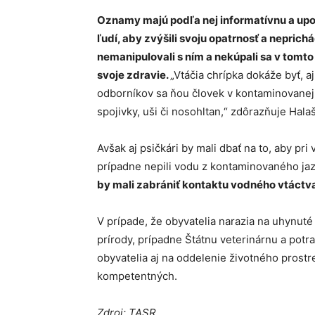
Oznamy majú podľa nej informatívnu a upo
ľudí, aby zvýšili svoju opatrnosť a nepric
nemanipulovali s ním a nekúpali sa v tomt
svoje zdravie.
„Vtáčia chrípka dokáže byť, a
odborníkov sa ňou človek v kontaminovane
spojivky, uši či nosohltan,“ zdôrazňuje Hala
Avšak aj psičkári by mali dbať na to, aby pr
prípadne nepili vodu z kontaminovaného ja
by mali zabrániť kontaktu vodného vtáctva
V prípade, že obyvatelia narazia na uhynuté
prírody, prípadne Štátnu veterinárnu a pot
obyvatelia aj na oddelenie životného prostr
kompetentných.
Zdroj: TASR