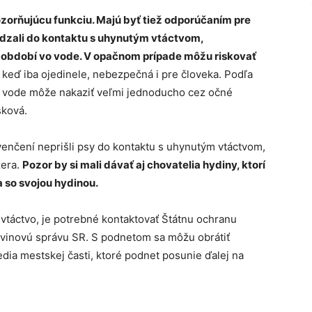
zorňujúcu funkciu. Majú byť tiež odporúčaním pre
hádzali do kontaktu s uhynutým vtáctvom,
o období vo vode. V opačnom prípade môžu riskovať
j keď iba ojedinele, nebezpečná i pre človeka. Podľa
j vode môže nakaziť veľmi jednoducho cez očné
šková.
i venčení neprišli psy do kontaktu s uhynutým vtáctvom,
zera.
Pozor by si mali dávať aj chovatelia hydiny, ktorí
 so svojou hydinou.
 vtáctvo, je potrebné kontaktovať Štátnu ochranu
ravinovú správu SR. S podnetom sa môžu obrátiť
edia mestskej časti, ktoré podnet posunie ďalej na