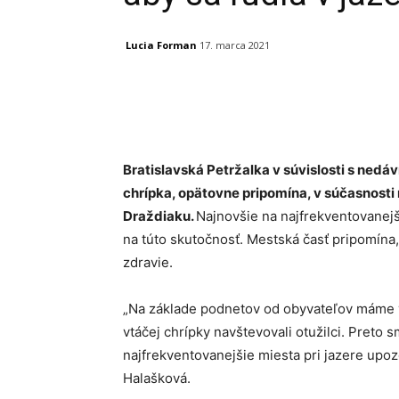
Lucia Forman
17. marca 2021
Facebook
X
Linkedin
Bratislavská Petržalka v súvislosti s nedá
chrípka, opätovne pripomína, v súčasnosti
Draždiaku.
Najnovšie na najfrekventovanejš
na túto skutočnosť. Mestská časť pripomína
zdravie.
„Na základe podnetov od obyvateľov máme v
vtáčej chrípky navštevovali otužilci. Preto s
najfrekventovanejšie miesta pri jazere upo
Halašková.