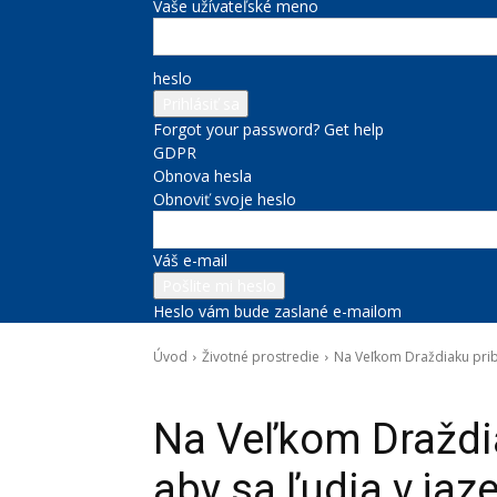
Vaše užívateľské meno
heslo
Forgot your password? Get help
GDPR
Obnova hesla
Obnoviť svoje heslo
Váš e-mail
Heslo vám bude zaslané e-mailom
Úvod
Životné prostredie
Na Veľkom Draždiaku pribu
Životné prostredie
Na Veľkom Draždi
aby sa ľudia v jaz