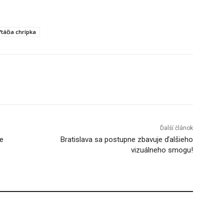
Vtáčia chrípka
Tumblr
Ďalší článok
ie
Bratislava sa postupne zbavuje ďalšieho
vizuálneho smogu!