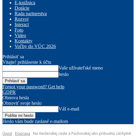
E-knižnica
Dotácie
Rada partnerstva
Rozvoj
Interact
Foto
Video
Kontakty
Voľby do VÚC 2026
Prihlásiť sa
Vitajte! prihlásenie k účtu
Vaše užívateľské meno
heslo
Forgot your password? Get help
GDPR
Obnova hesla
Obnoviť svoje heslo
Váš e-mail
Heslo vám bude zaslané e-mailom
Úvod
Doprava
Na Viedenskej ceste a Púchovskej ulici pribudnú záchytné