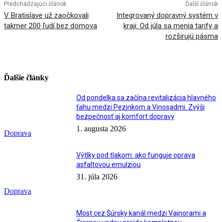
Predchádzajúci článok
Ďalší článok
V Bratislave už zaočkovali
Integrovaný dopravný systém v
takmer 200 ľudí bez domova
kraji: Od júla sa menia tarify a
rozširujú pásma
Ďalšie články
Od pondelka sa začína revitalizácia hlavného
ťahu medzi Pezinkom a Vinosadmi. Zvýši
bezpečnosť aj komfort dopravy
1. augusta 2026
Doprava
Výtlky pod tlakom: ako funguje oprava
asfaltovou emulziou
31. júla 2026
Doprava
Most cez Šúrsky kanál medzi Vajnorami a