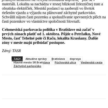
materiáli. Lokalita sa nachádza v tesnej blízkosti železničnej trate a
obratiska električiek. Mestskí poslanci sa zaoberali vo štvrtok
riešením vjazdu a výjazdu na plánované záchytné parkovisko.
Schválili nájom časti pozemku a spoluužívanie spevnených plôch na
časti pozemkov vo vlastníctve spoločnosti Slovnaft.
Celomestská parkovacia politika v Bratislave má začať v
prvých zónach platiť od 1. októbra. Pôjde o Petržalku, Nové
Mesto, časť Tehelné pole či Raču, lokalita Krasňany. Ďalšie
zóny v meste majú pribúdať postupne.
Zdroj: TASR
TAGY
Aktuálne správy
Bratislava
doprava
Hlavné mesto SR Bratislava
Púchovská ulica
Viedenská cesta
Záchytné parkovisko
Facebook
X
Linkedin
Tumblr