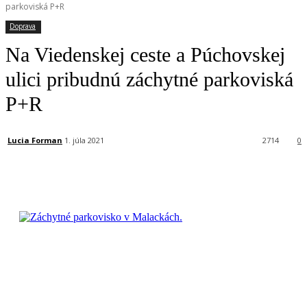
parkoviská P+R
Doprava
Na Viedenskej ceste a Púchovskej
ulici pribudnú záchytné parkoviská
P+R
Lucia Forman
1. júla 2021
2714
0
Facebook
X
Linkedin
Tumblr