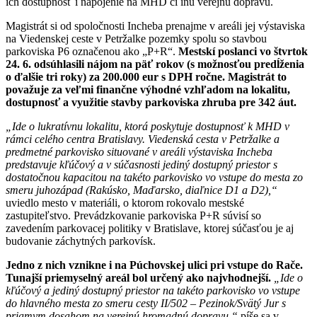
ich dostupnosť i napojenie na MHD či inú verejnú dopravu.
Magistrát si od spoločnosti Incheba prenajme v areáli jej výstaviska
na Viedenskej ceste v Petržalke pozemky spolu so stavbou
parkoviska P6 označenou ako „P+R“.
Mestskí poslanci vo štvrtok
24. 6. odsúhlasili nájom na päť rokov (s možnosťou predĺženia
o ďalšie tri roky) za 200.000 eur s DPH ročne. Magistrát to
považuje za veľmi finančne výhodné vzhľadom na lokalitu,
dostupnosť a využitie stavby parkoviska zhruba pre 342 áut.
„Ide o lukratívnu lokalitu, ktorá poskytuje dostupnosť k MHD v
rámci celého centra Bratislavy. Viedenská cesta v Petržalke a
predmetné parkovisko situované v areáli výstaviska Incheba
predstavuje kľúčový a v súčasnosti jediný dostupný priestor s
dostatočnou kapacitou na takéto parkovisko vo vstupe do mesta zo
smeru juhozápad (Rakúsko, Maďarsko, diaľnice D1 a D2),“
uviedlo mesto v materiáli, o ktorom rokovalo mestské
zastupiteľstvo. Prevádzkovanie parkoviska P+R súvisí so
zavedením parkovacej politiky v Bratislave, ktorej súčasťou je aj
budovanie záchytných parkovísk.
Jedno z nich vznikne i na Púchovskej ulici pri vstupe do Rače.
Tunajší priemyselný areál bol určený ako najvhodnejší.
„Ide o
kľúčový a jediný dostupný priestor na takéto parkovisko vo vstupe
do hlavného mesta zo smeru cesty II/502 – Pezinok/Svätý Jur s
priamym dosahom na verejnú hromadnú dopravu,“
píše sa v