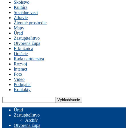
Školstvo
Kultúra
Sociálne veci
Zdravie
Životné prostredie
Mapy
Úrad
Zastupiteľstvo
Otvorená župa
E-knižnica
Dotácie
Rada partnerstva
Rozvoj
Interact
Foto
Video
Podujatia
Kontakty
Úrad
Zastupiteľstvo
Archív
Otvorená župa