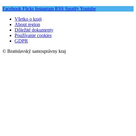
Facebook
Flickr
Instagram
RSS
Spotify
Youtube
Všetko o kraji
About region
Dôležité dokumenty
Používanie cookies
GDPR
© Bratislavský samosprávny kraj