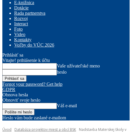
E-knižnica
Dotácie
Rada partnerstva
Rozvoj
Interact
Foto
Video
Kontakty
Voľby do VÚC 2026
Prihlásiť sa
Vitajte! prihlásenie k účtu
Vaše užívateľské meno
heslo
Forgot your password? Get help
GDPR
Obnova hesla
Obnoviť svoje heslo
Váš e-mail
Heslo vám bude zaslané e-mailom
Úvod
Databáza projektov miest a obcí BSK
Nadstavba Materskej školy v