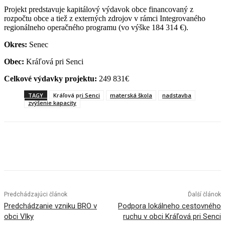
Projekt predstavuje kapitálový výdavok obce financovaný z
rozpočtu obce a tiež z externých zdrojov v rámci Integrovaného
regionálneho operačného programu (vo výške 184 314 €).
Okres:
Senec
Obec:
Kráľová pri Senci
Celkové výdavky projektu:
249 831€
TAGY
Kráľová pri Senci
materská škola
nadstavba
zvýšenie kapacity
Facebook
X
Linkedin
Tumblr
Predchádzajúci článok
Ďalší článok
Predchádzanie vzniku BRO v
Podpora lokálneho cestovného
obci Vlky
ruchu v obci Kráľová pri Senci