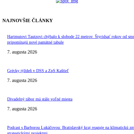
NAJNOVŠIE ČLÁNKY
Hartmutovi Tautzovi chýbalo k slobode 22 metrov. Štyridsať rokov od smr
pripomínajú nové pamätné tabule
7. augusta 2026
Grécky týždeň v DSS a ZpS Kaštieľ
7. augusta 2026
Divadelný tábor má stále voľné miesta
7. augusta 2026
Podcast s Barborou Lukáčovou: Bratislavský kraj reaguje na klimatickú z
strategickými projektmi.