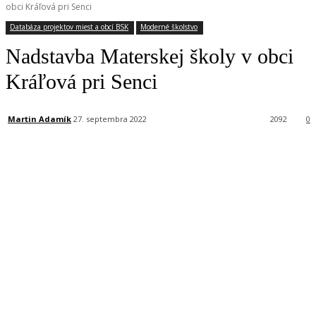
obci Kráľová pri Senci
Databáza projektov miest a obcí BSK
Moderné školstvo
Nadstavba Materskej školy v obci
Kráľová pri Senci
Martin Adamík
27. septembra 2022
2092
0
Facebook
X
Linkedin
Tumblr