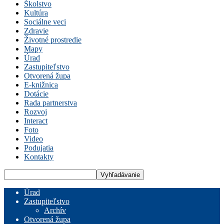
Školstvo
Kultúra
Sociálne veci
Zdravie
Životné prostredie
Mapy
Úrad
Zastupiteľstvo
Otvorená župa
E-knižnica
Dotácie
Rada partnerstva
Rozvoj
Interact
Foto
Video
Podujatia
Kontakty
Úrad
Zastupiteľstvo
Archív
Otvorená župa