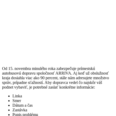
Od 15. novembra minulého roka zabezpečuje prímestskú
autobusovú dopravu spoločnosť ARRIVA. Aj keď už obslužnosť
kraja dosiahla viac ako 90 percent, stále nám adresujete množstvo
správ, prípadne sťažností. Aby dopravca vedel čo najskôr váš
podnet vybaviť, je potrebné zaslať konkrétne informácie:
Linka
Smer
Dátum a čas
Zastávka
Popis problému