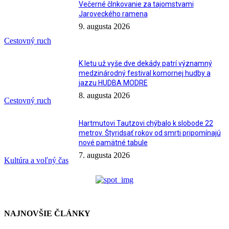
Večerné člnkovanie za tajomstvami
Jaroveckého ramena
9. augusta 2026
Cestovný ruch
K letu už vyše dve dekády patrí významný
medzinárodný festival komornej hudby a
jazzu HUDBA MODRE
8. augusta 2026
Cestovný ruch
Hartmutovi Tautzovi chýbalo k slobode 22
metrov. Štyridsať rokov od smrti pripomínajú
nové pamätné tabule
7. augusta 2026
Kultúra a voľný čas
NAJNOVŠIE ČLÁNKY