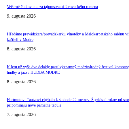
Večerné člnkovanie za tajomstvami Jaroveckého ramena
9. augusta 2026
Hľadáme prevádzkara/prevádzkarku vínotéky a Malokarpatského salónu ví
kaštieli v Modre
8. augusta 2026
K letu už vyše dve dekády patrí významný medzinárodný festival komorne
hudby a jazzu HUDBA MODRE
8. augusta 2026
Hartmutovi Tautzovi chýbalo k slobode 22 metrov. Štyridsať rokov od smr
pripomínajú nové pamätné tabule
7. augusta 2026