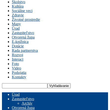
Školstvo
Kultúra
Sociálne veci
Zdravie
Životné prostredie
Mapy
Úrad
Zastupiteľstvo
Otvorená župa
E-knižnica
Dotácie
Rada partnerstva
Rozvoj
Interact
Foto
Video
Podujatia
Kontakty
Úrad
Zastupiteľstvo
Archív
Otvorená župa