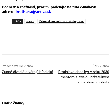
Podnety a sťažnosti, prosím, posielajte na túto e-mailovú
adresu:
bratislava@arriva.sk
TAGY
arriva
Prímestská autobusová doprava
Facebook
X
Linkedin
Tumblr
Predchádzajúci článok
Ďalší článok
Župné divadlá otvárajú hľadiská
Bratislava chce byť v roku 2030
mestom s trvalo udržateľným
spôsobom mobility
Ďalšie články