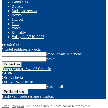
E-knižnica
Dotácie
Rada partnerstva
Rozvoj
Interact
Foto
Video
Kontakty
Voľby do VÚC 2026
Prihlásiť sa
Vitajte! prihlásenie k účtu
Vaše užívateľské meno
heslo
Forgot your password? Get help
GDPR
Obnova hesla
Obnoviť svoje heslo
Váš e-mail
Heslo vám bude zaslané e-mailom
Úvod
Doprava
Nešiel váš autobus? Takto nahlásite problém v