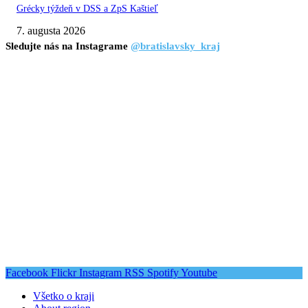
Grécky týždeň v DSS a ZpS Kaštieľ
7. augusta 2026
Sledujte nás na Instagrame
@bratislavsky_kraj
Facebook
Flickr
Instagram
RSS
Spotify
Youtube
Všetko o kraji