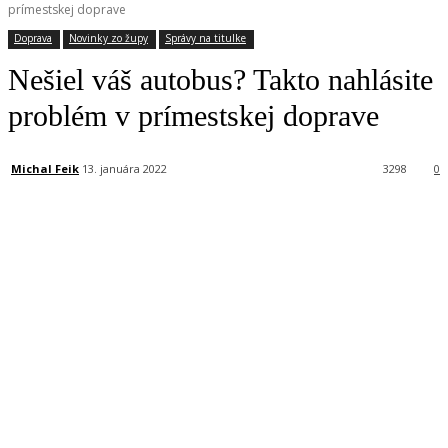
prímestskej doprave
Doprava
Novinky zo župy
Správy na titulke
Nešiel váš autobus? Takto nahlásite
problém v prímestskej doprave
Michal Feik
13. januára 2022
3298
0
Facebook
X
Linkedin
Tumblr