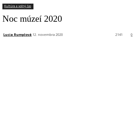
Kultúra a voľný čas
Noc múzeí 2020
Lucia Rumplová
12. novembra 2020
2141
0
Facebook
X
Linkedin
Tumblr