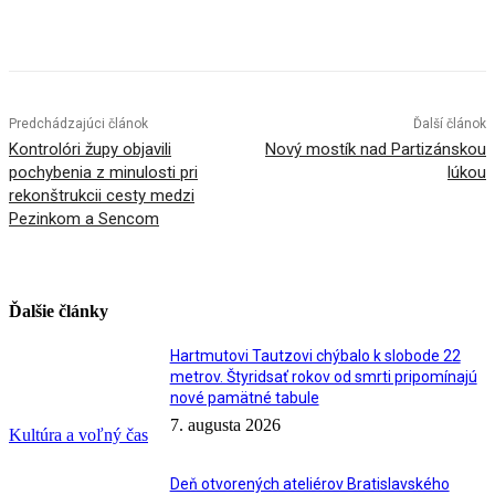
Facebook
X
Linkedin
Tumblr
Predchádzajúci článok
Ďalší článok
Kontrolóri župy objavili
Nový mostík nad Partizánskou
pochybenia z minulosti pri
lúkou
rekonštrukcii cesty medzi
Pezinkom a Sencom
Ďalšie články
Hartmutovi Tautzovi chýbalo k slobode 22
metrov. Štyridsať rokov od smrti pripomínajú
nové pamätné tabule
7. augusta 2026
Kultúra a voľný čas
Deň otvorených ateliérov Bratislavského