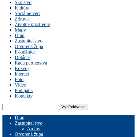
Školstvo
Kultúra
Sociálne veci
Zdravie
Životné prostredie
Mapy
Úrad
Zastupiteľstvo
Otvorená župa
E-knižnica
Dotácie
Rada partnerstva
Rozvoj
Interact
Foto
Video
Podujatia
Kontakty
Úrad
Zastupiteľstvo
Archív
Otvorená župa