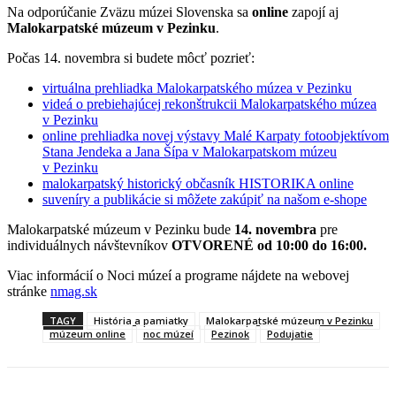
Na odporúčanie Zväzu múzei Slovenska sa
online
zapojí aj
Malokarpatské múzeum v Pezinku
.
Počas 14. novembra si budete môcť pozrieť:
virtuálna prehliadka Malokarpatského múzea v Pezinku
videá o prebiehajúcej rekonštrukcii Malokarpatského múzea
v Pezinku
online prehliadka novej výstavy Malé Karpaty fotoobjektívom
Stana Jendeka a Jana Šípa v Malokarpatskom múzeu
v Pezinku
malokarpatský historický občasník HISTORIKA online
suveníry a publikácie si môžete zakúpiť na našom e-shope
Malokarpatské múzeum v Pezinku bude
14. novembra
pre
individuálnych návštevníkov
OTVORENÉ od 10:00 do 16:00.
Viac informácií o Noci múzeí a programe nájdete na webovej
stránke
nmag.sk
TAGY
História a pamiatky
Malokarpatské múzeum v Pezinku
múzeum online
noc múzeí
Pezinok
Podujatie