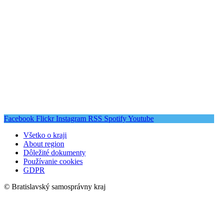
Facebook
Flickr
Instagram
RSS
Spotify
Youtube
Všetko o kraji
About region
Dôležité dokumenty
Používanie cookies
GDPR
© Bratislavský samosprávny kraj