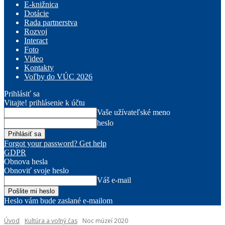
E-knižnica
Dotácie
Rada partnerstva
Rozvoj
Interact
Foto
Video
Kontakty
Voľby do VÚC 2026
Prihlásiť sa
Vitajte! prihlásenie k účtu
Vaše užívateľské meno
heslo
Forgot your password? Get help
GDPR
Obnova hesla
Obnoviť svoje heslo
Váš e-mail
Heslo vám bude zaslané e-mailom
Úvod
Kultúra a voľný čas
Noc múzeí 2020