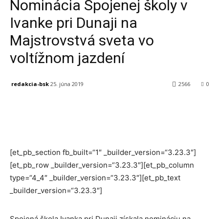
Nominácia Spojenej školy v
Ivanke pri Dunaji na
Majstrovstvá sveta vo
voltížnom jazdení
redakcia-bsk
25. júna 2019
2566
0
Facebook
X
Linkedin
Tumblr
[et_pb_section fb_built=“1″ _builder_version=“3.23.3″]
[et_pb_row _builder_version=“3.23.3″][et_pb_column
type=“4_4″ _builder_version=“3.23.3″][et_pb_text
_builder_version=“3.23.3″]
Spojená škola Ivanka pri Dunaji získala nomináciu na