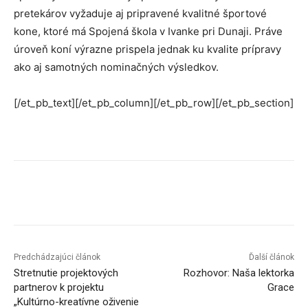
pretekárov vyžaduje aj pripravené kvalitné športové
kone, ktoré má Spojená škola v Ivanke pri Dunaji. Práve
úroveň koní výrazne prispela jednak ku kvalite prípravy
ako aj samotných nominačných výsledkov.
[/et_pb_text][/et_pb_column][/et_pb_row][/et_pb_section]
Facebook
X
Linkedin
Tumblr
Predchádzajúci článok
Ďalší článok
Stretnutie projektových
Rozhovor: Naša lektorka
partnerov k projektu
Grace
„Kultúrno-kreatívne oživenie