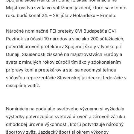
Majstrovstvá sveta vo voltížnom jazdení, ktoré sa v tomto
roku budú konať 24. – 28. júla v Holandsku – Ermelo.
Náročné nominačné FEI preteky CVI Budapešť a CVI
Pezinok za účasti 19 národov a viac ako 200 súťažiacich,
potvrdili úroveň pretekárov Spojenej školy v Ivanke pri
Dunaji. Skúsenosti získané na majstrovstvách Európy a
sveta z minulých rokov zúročil tím školy zdokonalením
prípravy koní a pretekárov a stal sa neodmysliteľnou
súčasťou reprezentácie Slovenskej jazdeckej federácie v
disciplíne voltíž.
Nominácia na podujatie svetového významu si vyžiadala
výsledky potvrdzujúce svetovú úroveň a zároveň záruku
dlhodobej úrovne výkonnosti, ktorú potvrdzuje národný
športový zväz. Jazdecký šport si okrem výkonov