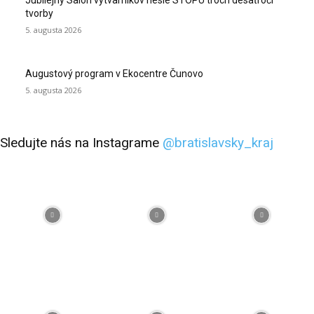
Jubilejný Salón výtvarníkov nesie STOPU troch desaťročí
tvorby
5. augusta 2026
Augustový program v Ekocentre Čunovo
5. augusta 2026
Sledujte nás na Instagrame
@bratislavsky_kraj