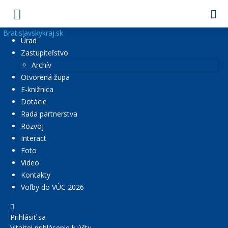
Bratislavskykraj.sk
Úrad
Zastupiteľstvo
Archív
Otvorená župa
E-knižnica
Dotácie
Rada partnerstva
Rozvoj
Interact
Foto
Video
Kontakty
Voľby do VÚC 2026
Prihlásiť sa
Vitajte! prihlásenie k účtu