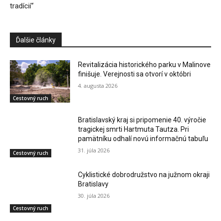
tradícií“
Ďalšie články
Revitalizácia historického parku v Malinove
finišuje. Verejnosti sa otvorí v októbri
4. augusta 2026
Cestovný ruch
Bratislavský kraj si pripomenie 40. výročie
tragickej smrti Hartmuta Tautza. Pri
pamätníku odhalí novú informačnú tabuľu
31. júla 2026
Cestovný ruch
Cyklistické dobrodružstvo na južnom okraji
Bratislavy
30. júla 2026
Cestovný ruch