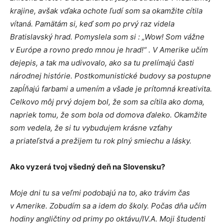
krajine, avšak vďaka ochote ľudí som sa okamžite cítila
vítaná. Pamätám si, keď som po prvý raz videla
Bratislavský hrad. Pomyslela som si : „Wow! Som vážne
v Európe a rovno predo mnou je hrad!“ . V Amerike učím
dejepis, a tak ma udivovalo, ako sa tu prelímajú časti
národnej histórie. Postkomunistické budovy sa postupne
zapĺňajú farbami a umením a všade je prítomná kreativita.
Celkovo môj prvý dojem bol, že som sa cítila ako doma,
napriek tomu, že som bola od domova ďaleko. Okamžite
som vedela, že si tu vybudujem krásne vzťahy
a priateľstvá a prežijem tu rok plný smiechu a lásky.
Ako vyzerá tvoj všedný deň na Slovensku?
Moje dni tu sa veľmi podobajú na to, ako trávim čas
v Amerike. Zobudím sa a idem do školy. Počas dňa učím
hodiny angličtiny od primy po oktávu/IV.A. Moji študenti