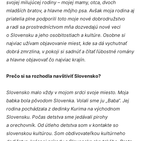
svojej milujúcej rodiny – mojej mamy, otca, dvoch
mladších bratov, a hlavne môjho psa. Avšak moja rodina aj
priatelia plne podporili toto moje nové dobrodružstvo
a radi sa prostredníctvom mňa dozvedajú nové veci
o Slovensku a jeho osobitostiach a kultúre. Osobne si
najviac užívam objavovanie miest, kde sa dá vychutnať
dobrá zmrzlina, v pokoji si sadnúť a čítať ľúbostné romány
a hlavne objavovať čo najviac krajín.
Prečo si sa rozhodla navštíviť Slovensko?
Slovensko malo vždy v mojom srdci svoje miesto. Moja
babka bola pôvodom Slovenka. Volali sme ju „Baba“. Jej
rodina pochádzala z dedinky Kurima na východnom
Slovensku. Počas detstva sme jedávali pirohy
a orechovník. Od útleho detstva som v kontakte so
slovenskou kultúrou. Som obdivovateľkou kultúrneho