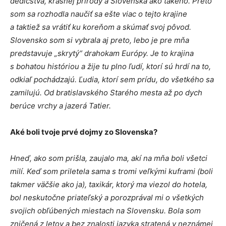
dedičstva, krásnej prírody a Slovenska ako takého. Preto
som sa rozhodla naučiť sa ešte viac o tejto krajine
a taktiež sa vrátiť ku koreňom a skúmať svoj pôvod.
Slovensko som si vybrala aj preto, lebo je pre mňa
predstavuje „skrytý“ drahokam Európy. Je to krajina
s bohatou históriou a žije tu plno ľudí, ktorí sú hrdí na to,
odkiaľ pochádzajú. Ľudia, ktorí sem prídu, do všetkého sa
zamilujú. Od bratislavského Starého mesta až po dych
berúce vrchy a jazerá Tatier.
Aké boli tvoje prvé dojmy zo Slovenska?
Hneď, ako som prišla, zaujalo ma, akí na mňa boli všetci
milí. Keď som priletela sama s tromi veľkými kuframi (boli
takmer väčšie ako ja), taxikár, ktorý ma viezol do hotela,
bol neskutočne priateľský a porozprával mi o všetkých
svojich obľúbených miestach na Slovensku. Bola som
zničená z letov a bez znalosti jazyka stratená v neznámej