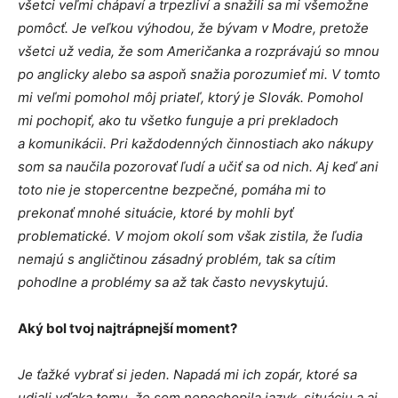
všetci veľmi chápaví a trpezliví a snažili sa mi všemožne
pomôcť. Je veľkou výhodou, že bývam v Modre, pretože
všetci už vedia, že som Američanka a rozprávajú so mnou
po anglicky alebo sa aspoň snažia porozumieť mi. V tomto
mi veľmi pomohol môj priateľ, ktorý je Slovák. Pomohol
mi pochopiť, ako tu všetko funguje a pri prekladoch
a komunikácii. Pri každodenných činnostiach ako nákupy
som sa naučila pozorovať ľudí a učiť sa od nich. Aj keď ani
toto nie je stopercentne bezpečné, pomáha mi to
prekonať mnohé situácie, ktoré by mohli byť
problematické. V mojom okolí som však zistila, že ľudia
nemajú s angličtinou zásadný problém, tak sa cítim
pohodlne a problémy sa až tak často nevyskytujú.
Aký bol tvoj najtrápnejší moment?
Je ťažké vybrať si jeden. Napadá mi ich zopár, ktoré sa
udiali vďaka tomu, že som nepochopila jazyk, situáciu a aj