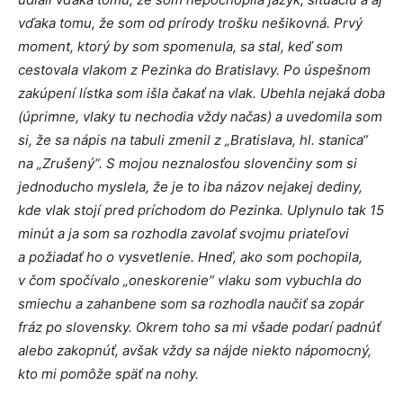
vďaka tomu, že som od prírody trošku nešikovná. Prvý
moment, ktorý by som spomenula, sa stal, keď som
cestovala vlakom z Pezinka do Bratislavy. Po úspešnom
zakúpení lístka som išla čakať na vlak. Ubehla nejaká doba
(úprimne, vlaky tu nechodia vždy načas) a uvedomila som
si, že sa nápis na tabuli zmenil z „Bratislava, hl. stanica“
na „Zrušený“. S mojou neznalosťou slovenčiny som si
jednoducho myslela, že je to iba názov nejakej dediny,
kde vlak stojí pred príchodom do Pezinka. Uplynulo tak 15
minút a ja som sa rozhodla zavolať svojmu priateľovi
a požiadať ho o vysvetlenie. Hneď, ako som pochopila,
v čom spočívalo „oneskorenie“ vlaku som vybuchla do
smiechu a zahanbene som sa rozhodla naučiť sa zopár
fráz po slovensky. Okrem toho sa mi všade podarí padnúť
alebo zakopnúť, avšak vždy sa nájde niekto nápomocný,
kto mi pomôže späť na nohy.