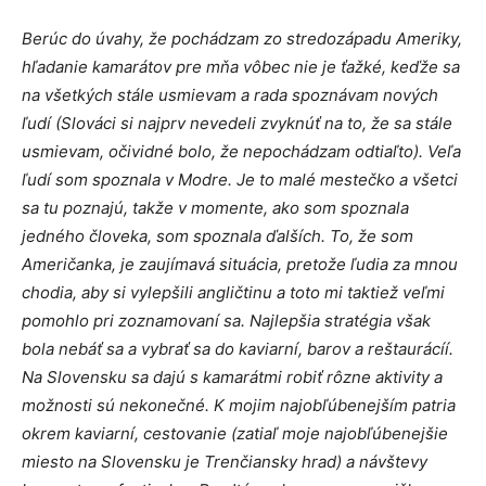
Berúc do úvahy, že pochádzam zo stredozápadu Ameriky,
hľadanie kamarátov pre mňa vôbec nie je ťažké, keďže sa
na všetkých stále usmievam a rada spoznávam nových
ľudí (Slováci si najprv nevedeli zvyknúť na to, že sa stále
usmievam, očividné bolo, že nepochádzam odtiaľto). Veľa
ľudí som spoznala v Modre. Je to malé mestečko a všetci
sa tu poznajú, takže v momente, ako som spoznala
jedného človeka, som spoznala ďalších. To, že som
Američanka, je zaujímavá situácia, pretože ľudia za mnou
chodia, aby si vylepšili angličtinu a toto mi taktiež veľmi
pomohlo pri zoznamovaní sa. Najlepšia stratégia však
bola nebáť sa a vybrať sa do kaviarní, barov a reštaurácíí.
Na Slovensku sa dajú s kamarátmi robiť rôzne aktivity a
možnosti sú nekonečné. K mojim najobľúbenejším patria
okrem kaviarní, cestovanie (zatiaľ moje najobľúbenejšie
miesto na Slovensku je Trenčiansky hrad) a návštevy