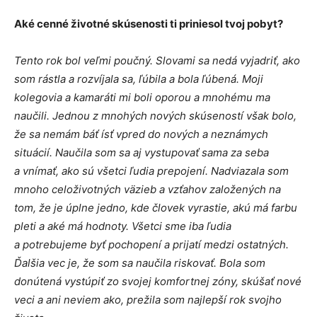
Aké cenné životné skúsenosti ti priniesol tvoj pobyt?
Tento rok bol veľmi poučný. Slovami sa nedá vyjadriť, ako
som rástla a rozvíjala sa, ľúbila a bola ľúbená. Moji
kolegovia a kamaráti mi boli oporou a mnohému ma
naučili. Jednou z mnohých nových skúseností však bolo,
že sa nemám báť ísť vpred do nových a neznámych
situácií. Naučila som sa aj vystupovať sama za seba
a vnímať, ako sú všetci ľudia prepojení. Nadviazala som
mnoho celoživotných väzieb a vzťahov založených na
tom, že je úplne jedno, kde človek vyrastie, akú má farbu
pleti a aké má hodnoty. Všetci sme iba ľudia
a potrebujeme byť pochopení a prijatí medzi ostatných.
Ďalšia vec je, že som sa naučila riskovať. Bola som
donútená vystúpiť zo svojej komfortnej zóny, skúšať nové
veci a ani neviem ako, prežila som najlepší rok svojho