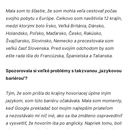
Mala som to šťastie, že som mohla veľa cestovať počas
svojho pobytu v Európe. Celkovo som navštívila 12 krajín,
medzi ktorými bolo Írsko, Veľká Británia, Dánsko,
Holandsko, Poľsko, Maďarsko, Česko, Rakúsko,
Švajčiarsko, Slovinsko, Nemecko a precestovala som
veľkú časť Slovenska. Pred svojím odchodom by som
ešte rada išla do Francúzska, Španielska a Talianska.
Spozorovala si veľké problémy s takzvanou „jazykovou
bariérou“?
Tým, že som prišla do krajiny hovoriacej úplne iným
jazykom, som túto bariéru očakávala. Mala som momenty,
keď Google prekladač bol mojím najlepším priateľom
a nezostávalo mi nič iné, ako sa iba zmäteno ospravedlniť
a vysvetliť, že hovorím iba po anglicky. Napriek tomu, boli