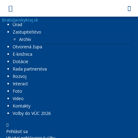
Bratislavskykraj.sk
Úrad
Zastupiteľstvo
Archív
Otvorená župa
E-knižnica
Dotácie
Rada partnerstva
Rozvoj
Interact
Foto
Video
Kontakty
Voľby do VÚC 2026
Prihlásiť sa
Vitajte! prihlásenie k účtu