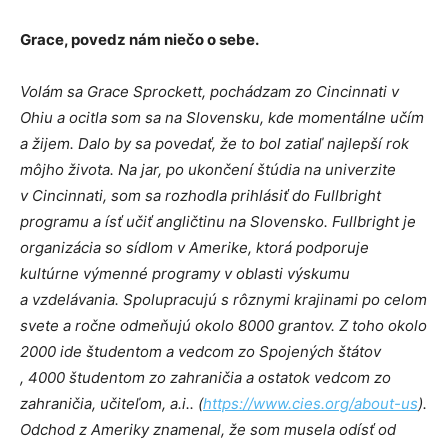
Grace, povedz nám niečo o sebe.
Volám sa Grace Sprockett, pochádzam zo Cincinnati v
Ohiu a ocitla som sa na Slovensku, kde momentálne učím
a žijem. Dalo by sa povedať, že to bol zatiaľ najlepší rok
môjho života. Na jar, po ukončení štúdia na univerzite
v Cincinnati, som sa rozhodla prihlásiť do Fullbright
programu a ísť učiť angličtinu na Slovensko. Fullbright je
organizácia so sídlom v Amerike, ktorá podporuje
kultúrne výmenné programy v oblasti výskumu
a vzdelávania. Spolupracujú s rôznymi krajinami po celom
svete a ročne odmeňujú okolo 8000 grantov. Z toho okolo
2000 ide študentom a vedcom zo Spojených štátov
, 4000 študentom zo zahraničia a ostatok vedcom zo
zahraničia, učiteľom, a.i..
(
https://www.cies.org/about-us
).
Odchod z Ameriky znamenal, že som musela odísť od