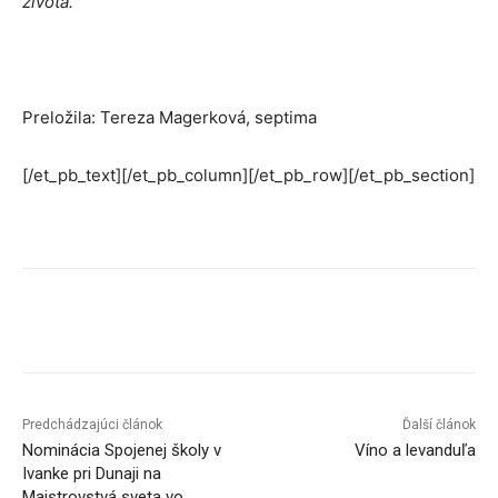
života.
Preložila: Tereza Magerková, septima
[/et_pb_text][/et_pb_column][/et_pb_row][/et_pb_section]
Facebook
X
Linkedin
Tumblr
Predchádzajúci článok
Ďalší článok
Nominácia Spojenej školy v
Víno a levanduľa
Ivanke pri Dunaji na
Majstrovstvá sveta vo