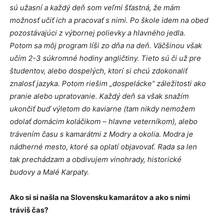
sú užasní a každý deň som veľmi šťastná, že mám
možnosť učiť ich a pracovať s nimi. Po škole idem na obed
pozostávajúci z výbornej polievky a hlavného jedla.
Potom sa môj program líši zo dňa na deň. Väčšinou však
učím 2-3 súkromné hodiny angličtiny. Tieto sú či už pre
študentov, alebo dospelých, ktorí si chcú zdokonaliť
znalosť jazyka. Potom riešim „dospelácke“ záležitosti ako
pranie alebo upratovanie. Každý deň sa však snažím
ukončiť buď výletom do kaviarne (tam nikdy nemožem
odolať domácim koláčikom – hlavne veterníkom), alebo
trávením času s kamarátmi z Modry a okolia. Modra je
nádherné mesto, ktoré sa oplatí objavovať. Rada sa len
tak prechádzam a obdivujem vinohrady, historické
budovy a Malé Karpaty.
Ako si si našla na Slovensku kamarátov a ako s nimi
tráviš čas?