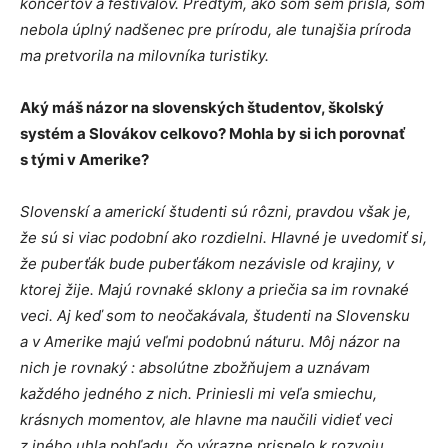
koncertov a festivalov. Predtým, ako som sem prišla, som
nebola úplný nadšenec pre prírodu, ale tunajšia príroda
ma pretvorila na milovníka turistiky.
Aký máš názor na slovenských študentov, školský
systém a Slovákov celkovo? Mohla by si ich porovnať
s tými v Amerike?
Slovenskí a americkí študenti sú rôzni, pravdou však je,
že sú si viac podobní ako rozdielni. Hlavné je uvedomiť si,
že puberťák bude puberťákom nezávisle od krajiny, v
ktorej žije. Majú rovnaké sklony a priečia sa im rovnaké
veci. Aj keď som to neočakávala, študenti na Slovensku
a v Amerike majú veľmi podobnú náturu. Môj názor na
nich je rovnaký : absolútne zbožňujem a uznávam
každého jedného z nich. Priniesli mi veľa smiechu,
krásnych momentov, ale hlavne ma naučili vidieť veci
z iného uhla pohľadu, čo výrazne prispelo k rozvoju