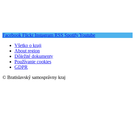
Facebook
Flickr
Instagram
RSS
Spotify
Youtube
Všetko o kraji
About region
Dôležité dokumenty
Používanie cookies
GDPR
© Bratislavský samosprávny kraj