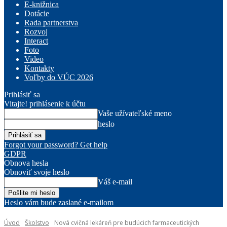
E-knižnica
Dotácie
Rada partnerstva
Rozvoj
Interact
Foto
Video
Kontakty
Voľby do VÚC 2026
Prihlásiť sa
Vitajte! prihlásenie k účtu
Vaše užívateľské meno
heslo
Forgot your password? Get help
GDPR
Obnova hesla
Obnoviť svoje heslo
Váš e-mail
Heslo vám bude zaslané e-mailom
Úvod
Školstvo
Nová cvičná lekáreň pre budúcich farmaceutických