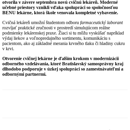
otvorila v závere septembra novú cvičnú lekáreň. Moderné
učebné priestory vznikli vďaka spolupráci so spoločnosťou
BENU lekárne, ktorá škole venovala kompletné vybavenie.
Cvičná lekáreň umožní študentom odboru
farmaceutický laborant
rozvíjať praktické zručnosti v prostredí simulujúcom reálne
podmienky lekárenskej praxe. Žiaci si tu môžu vyskúšať napríklad
výdaj liekov a voľnopredajného sortimentu, komunikáciu s
pacientom, ako aj základné merania krvného tlaku či hladiny cukru
v krvi.
Otvorenie cvičnej lekárne je ďalším krokom v modernizácii
odborného vzdelávania, ktoré Bratislavský samosprávny kraj
dlhodobo podporuje v úzkej spolupráci so zamestnávateľmi a
odbornými partnermi.
Facebook
X
Linkedin
Tumblr