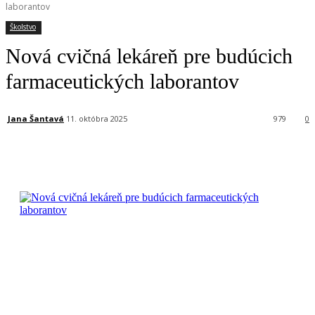
laborantov
Školstvo
Nová cvičná lekáreň pre budúcich
farmaceutických laborantov
Jana Šantavá
11. októbra 2025
979
0
Facebook
X
Linkedin
Tumblr