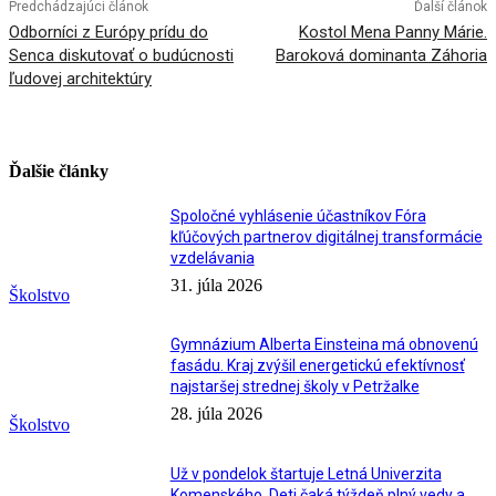
Predchádzajúci článok
Ďalší článok
Odborníci z Európy prídu do
Kostol Mena Panny Márie.
Senca diskutovať o budúcnosti
Baroková dominanta Záhoria
ľudovej architektúry
Ďalšie články
Spoločné vyhlásenie účastníkov Fóra
kľúčových partnerov digitálnej transformácie
vzdelávania
31. júla 2026
Školstvo
Gymnázium Alberta Einsteina má obnovenú
fasádu. Kraj zvýšil energetickú efektívnosť
najstaršej strednej školy v Petržalke
28. júla 2026
Školstvo
Už v pondelok štartuje Letná Univerzita
Komenského. Deti čaká týždeň plný vedy a