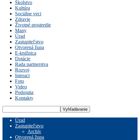
Školstvo
Kultúra
Sociálne veci
Zdravie
Životné prostredie
Mapy
Úrad
Zastupiteľstvo
Otvorená župa
E-knižnica
Dotácie
Rada partnerstva
Rozvoj
Interact
Foto
Video
Podujatia
Kontakty
Úrad
Zastupiteľstvo
Archív
Otvorená župa