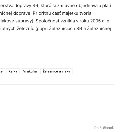
erstva dopravy SR, ktorá si zmluvne objednáva a platí
čnej doprave. Prioritnú časť majetku tvoria
vlakové súpravy). Spoločnosť vznikla v roku 2005 a je
otných železníc (popri Železniciach SR a Železničnej
ce
Rajka
Vrakuňa
Železnice a vlaky
Tumblr
Ďalší článok