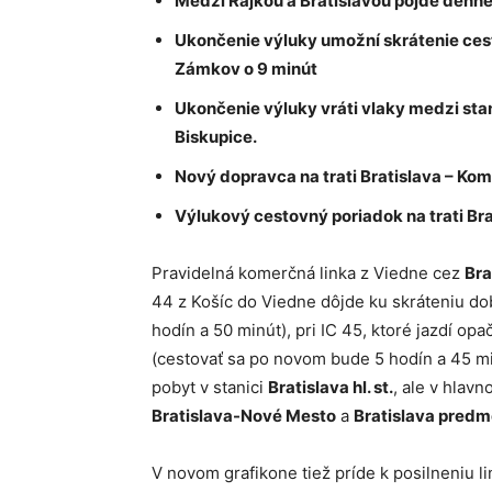
Medzi Rajkou a Bratislavou pôjde denne 
Ukončenie výluky umožní skrátenie ces
Zámkov o 9 minút
Ukončenie výluky vráti vlaky medzi sta
Biskupice.
Nový dopravca na trati Bratislava – Kom
Výlukový cestovný poriadok na trati Bra
Pravidelná komerčná linka z Viedne cez
Bra
44 z Košíc do Viedne dôjde ku skráteniu do
hodín a 50 minút), pri IC 45, ktoré jazdí o
(cestovať sa po novom bude 5 hodín a 45 mi
pobyt v stanici
Bratislava hl. st.
, ale v hlav
Bratislava-Nové Mesto
a
Bratislava predm
V novom grafikone tiež príde k posilneniu li