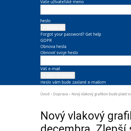
Vaše užívateľské meno
heslo
Forgot your password? Get help
GDPR
Obnova hesla
Obnoviť svoje heslo
Váš e-mail
Heslo vám bude zaslané e-mailom
Úvod
Doprava
Nový vlakový grafikon bude platiť od
Doprava
Správy na titulke
Nový vlakový grafi
decembra. Zlepší 