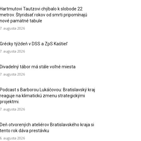
Hartmutovi Tautzovi chýbalo k slobode 22
metrov. Štyridsať rokov od smrti pripomínajú
nové pamätné tabule
7. augusta 2026
Grécky týždeň v DSS a ZpS Kaštieľ
7. augusta 2026
Divadelný tábor má stále voľné miesta
7. augusta 2026
Podcast s Barborou Lukáčovou: Bratislavský kraj
reaguje na klimatickú zmenu strategickými
projektmi.
7. augusta 2026
Deň otvorených ateliérov Bratislavského kraja si
tento rok dáva prestávku
6. augusta 2026