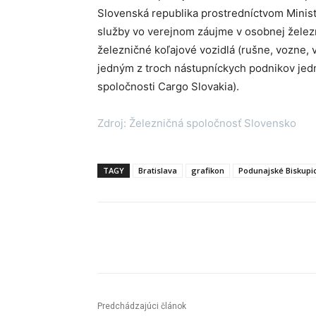
Slovenská republika prostredníctvom Minist
služby vo verejnom záujme v osobnej železni
železničné koľajové vozidlá (rušne, vozne, 
jedným z troch nástupníckych podnikov jedn
spoločnosti Cargo Slovakia).
Zdroj: Železničná spoločnosť Slovensko
TAGY
Bratislava
grafikon
Podunajské Biskupi
Facebook
X
Linkedin
Predchádzajúci článok