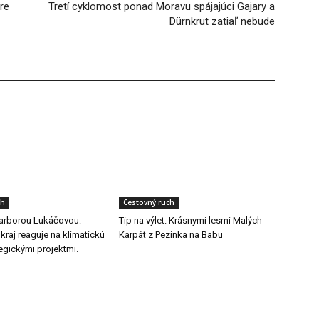
re
Tretí cyklomost ponad Moravu spájajúci Gajary a
Dürnkrut zatiaľ nebude
ch
Cestovný ruch
arborou Lukáčovou:
Tip na výlet: Krásnymi lesmi Malých
 kraj reaguje na klimatickú
Karpát z Pezinka na Babu
egickými projektmi.