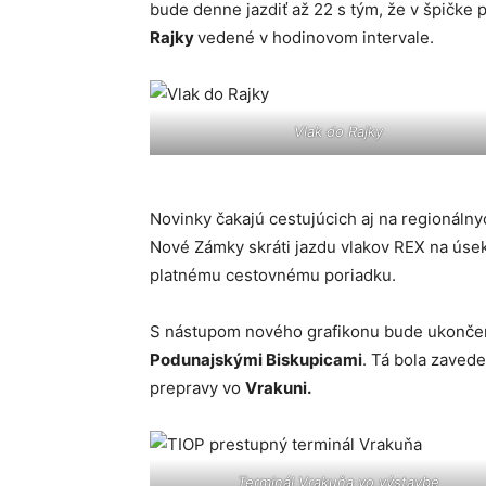
bude denne jazdiť až 22 s tým, že v špičke
Rajky
vedené v hodinovom intervale.
Vlak do Rajky
Novinky čakajú cestujúcich aj na regionáln
Nové Zámky skráti jazdu vlakov REX na ús
platnému cestovnému poriadku.
S nástupom nového grafikonu bude ukončen
Podunajskými Biskupicami
. Tá bola zaved
prepravy vo
Vrakuni.
Terminál Vrakuňa vo výstavbe