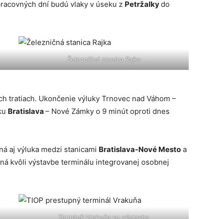
 pracovných dní budú vlaky v úseku z
Petržalky
do
Železničná stanica Rajka
ych tratiach. Ukončenie výluky Trnovec nad Váhom –
eku
Bratislava
– Nové Zámky o 9 minút oproti dnes
á aj výluka medzi stanicami
Bratislava-Nové Mesto
a
ená kvôli výstavbe terminálu integrovanej osobnej
Terminál Vrakuňa vo výstavbe