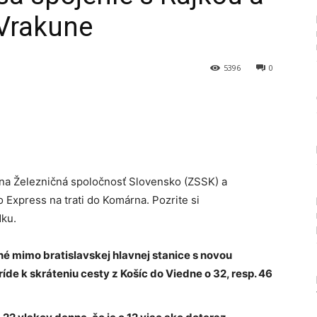
 Vrakune
5396
0
Tumblr
átna Železničná spoločnosť Slovensko (ZSSK) a
 Express na trati do Komárna. Pozrite si
ku.
é mimo bratislavskej hlavnej stanice s novou
íde k skráteniu cesty z Košíc do Viedne o 32, resp. 46