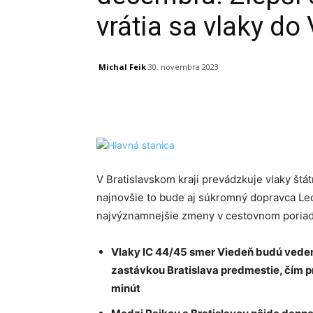
vrátia sa vlaky do
Michal Feik
30. novembra 2023
Facebook
X
Linkedin
V Bratislavskom kraji prevádzkuje vlaky št
najnovšie to bude aj súkromný dopravca Leo
najvýznamnejšie zmeny v cestovnom poriad
Vlaky IC 44/45 smer Viedeň budú veden
zastávkou Bratislava predmestie, čím pr
minút