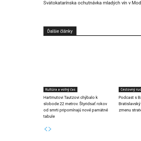
Svätokatarínska ochutnávka mladých vín v Mod
Ďalšie články
Kultúra a voľný čas
Cestovný ru
Hartmutovi Tautzovi chýbalo k
Podcast s B
slobode 22 metrov. Štyridsať rokov
Bratislavský
od smrti pripomínajú nové pamätné
zmenu strat
tabule