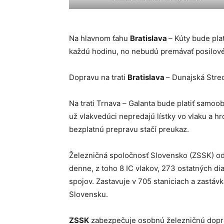
Na hlavnom ťahu
Bratislava
– Kúty bude pla
každú hodinu, no nebudú premávať posilové
Dopravu na trati
Bratislava
– Dunajská Stre
Na trati Trnava – Galanta bude platiť samo
už vlakvedúci nepredajú lístky vo vlaku a h
bezplatnú prepravu stačí preukaz.
Železničná spoločnosť Slovensko (ZSSK) od
denne, z toho 8 IC vlakov, 273 ostatných d
spojov. Zastavuje v 705 staniciach a zastávk
Slovensku.
ZSSK
zabezpečuje osobnú železničnú dopr