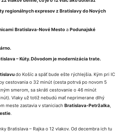
22 vlakov denne, čo je o 12 viac ako doteraz
ty regionálnych expresov z Bratislavy do Nových
nicami
Bratislava-Nové Mesto
a
Podunajské
árno.
tislava – Kúty. Dôvodom je modernizácia trate.
tislavu
do Košíc a späť bude ešte rýchlejšia. Kým pri IC
by cestovania o 32 minút (cesta potrvá po novom 5
pačným smerom, sa skráti cestovanie o 46 minút
nút). Vlaky už totiž nebudú mať neprimerane dlhý
nom meste zastavia v staniciach
Bratislava-Petržalka
,
estie
.
nky Bratislava – Rajka o 12 vlakov. Od decembra ich tu