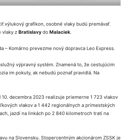
tiť výlukový grafikon, osobné vlaky budú premávať
 vlaky z
Bratislavy
do
Malaciek
.
da – Komárno prevezme nový dopravca Leo Express.
obslužný výpravný systém. Znamená to, že cestujúcim
rozia im pokuty, ak nebudú poznať pravidlá. Na
 10. decembra 2023 realizuje priemerne 1 723 vlakov
iaľkových vlakov a 1 442 regionálnych a prímestských
ach, jazdí na linkách po 2 840 kilometroch tratí na
avu na Slovensku. Stopercentným akcionárom ZSSK je