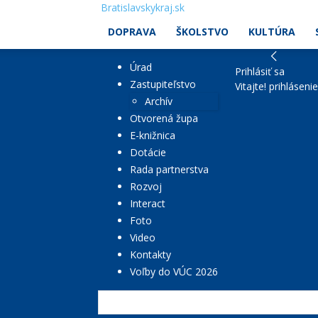
Bratislavskykraj.sk
DOPRAVA
ŠKOLSTVO
KULTÚRA
Úrad
Prihlásiť sa
Zastupiteľstvo
Vitajte! prihláseni
Archív
Otvorená župa
E-knižnica
Dotácie
Rada partnerstva
Rozvoj
Interact
Foto
Video
Kontakty
Voľby do VÚC 2026