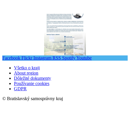
Facebook
Flickr
Instagram
RSS
Spotify
Youtube
Všetko o kraji
About region
Dôležité dokumenty
Používanie cookies
GDPR
© Bratislavský samosprávny kraj