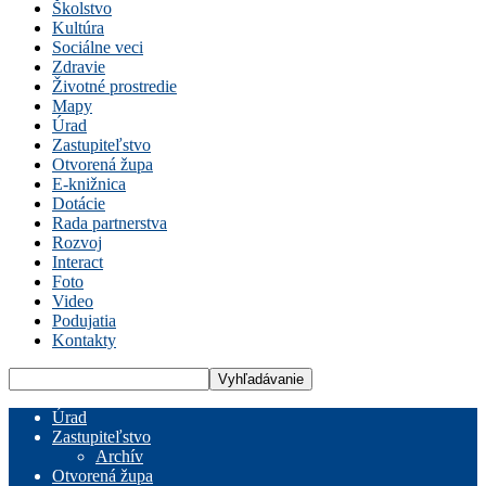
Školstvo
Kultúra
Sociálne veci
Zdravie
Životné prostredie
Mapy
Úrad
Zastupiteľstvo
Otvorená župa
E-knižnica
Dotácie
Rada partnerstva
Rozvoj
Interact
Foto
Video
Podujatia
Kontakty
Úrad
Zastupiteľstvo
Archív
Otvorená župa