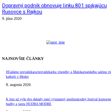
Dopravný podnik obnovuje linku 801 spájajúcu
Rusovce s Rajkou
9. júna 2020
NAJNOVŠIE ČLÁNKY
Hľadáme prevádzkara/prevádzkarku vínotéky a Malokarpatského salónu ví
kaštieli v Modre
8. augusta 2026
K letu už vyše dve dekády patrí významný medzinárodný festival komorne
hudby a jazzu HUDBA MODRE