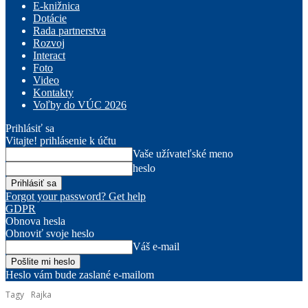
E-knižnica
Dotácie
Rada partnerstva
Rozvoj
Interact
Foto
Video
Kontakty
Voľby do VÚC 2026
Prihlásiť sa
Vitajte! prihlásenie k účtu
Vaše užívateľské meno
heslo
Forgot your password? Get help
GDPR
Obnova hesla
Obnoviť svoje heslo
Váš e-mail
Heslo vám bude zaslané e-mailom
Tagy
Rajka