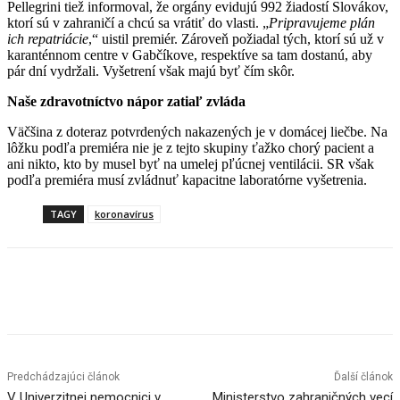
Pellegrini tiež informoval, že orgány evidujú 992 žiadostí Slovákov,
ktorí sú v zahraničí a chcú sa vrátiť do vlasti. „
Pripravujeme plán
ich repatriácie
,“ uistil premiér. Zároveň požiadal tých, ktorí sú už v
karanténnom centre v Gabčíkove, respektíve sa tam dostanú, aby
pár dní vydržali. Vyšetrení však majú byť čím skôr.
Naše zdravotníctvo nápor zatiaľ zvláda
Väčšina z doteraz potvrdených nakazených je v domácej liečbe. Na
lôžku podľa premiéra nie je z tejto skupiny ťažko chorý pacient a
ani nikto, kto by musel byť na umelej pľúcnej ventilácii. SR však
podľa premiéra musí zvládnuť kapacitne laboratórne vyšetrenia.
TAGY
koronavírus
Facebook
X
Linkedin
Tumblr
Predchádzajúci článok
Ďalší článok
V Univerzitnej nemocnici v
Ministerstvo zahraničných vecí