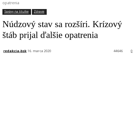
opatrenia
Správy na titulke
Zdravie
Núdzový stav sa rozšíri. Krízový
štáb prijal ďalšie opatrenia
redakcia-bsk
16. marca 2020
44646
0
Facebook
X
Linkedin
Tumblr