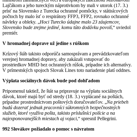
Lajčákom a jeho tureckým náprotivkom by mali v utorok (17. 3.)
prísť na Slovensko z Turecka ochranné pomôcky, v státisícových
počtoch by malo ísť o respirátory FFP3, FFP2, rovnako ochranné
návleky a obleky. „
Hoci Turecko údajne malo 23 záujemcov,
Slovensko bude zrejme jediné, komu túto dodávku povolí
,“ uviedol
premiér.
V hromadnej doprave už jedine s rúškom
Krízový štáb takisto odporúča samosprávam a prevádzkovateľom
verejnej hromadnej dopravy, aby zakázali vstupovať do
prostriedkov MHD bez ochranných rúšok, prípadne ich alternatívy.
V prímestských spojoch Slovak Lines toto nariadenie platí oddnes.
Výplata sociálnych dávok bude pod dohľadom
Pripomenul taktiež, že štát sa pripravuje na výplatu sociálnych
dávok, ktoré majú byť od stredy (18. 3.) vyplácané na poštách,
prípadne prostredníctvom poštových doručovateľov. „
Na priebeh
budú dozerať jednak pracovníci súkromných bezpečnostných
služieb, ktoré využíva pošta, takisto príslušníci polície a na
najexponovanejších miestach aj vojaci
,“ spresnil Pellegrini.
992 Slovákov požiadalo o pomoc s návratom