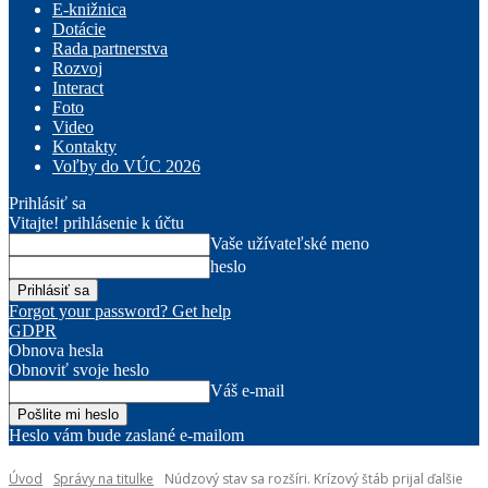
E-knižnica
Dotácie
Rada partnerstva
Rozvoj
Interact
Foto
Video
Kontakty
Voľby do VÚC 2026
Prihlásiť sa
Vitajte! prihlásenie k účtu
Vaše užívateľské meno
heslo
Forgot your password? Get help
GDPR
Obnova hesla
Obnoviť svoje heslo
Váš e-mail
Heslo vám bude zaslané e-mailom
Úvod
Správy na titulke
Núdzový stav sa rozšíri. Krízový štáb prijal ďalšie