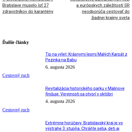
Bratislave muselo ísť 27
a európskych záležitostí SR
zdravotníkov do karantény
neodporúča cestovať do
žiadnej krajiny sveta
Ďalšie články
Tip na výlet: Krásnymi lesmi Malých Karpát z
Pezinka na Babu
6. augusta 2026
Cestovný ruch
Revitalizácia historického parku v Malinove
finišuje. Verejnosti sa otvorí v októbri
4. augusta 2026
Cestovný ruch
Extrémne horúčavy: Bratislavský kraj je vo
výstrahe 3. stupňa. Chráňte seba, deti aj