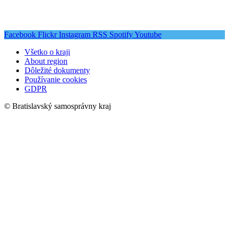
Facebook
Flickr
Instagram
RSS
Spotify
Youtube
Všetko o kraji
About region
Dôležité dokumenty
Používanie cookies
GDPR
© Bratislavský samosprávny kraj