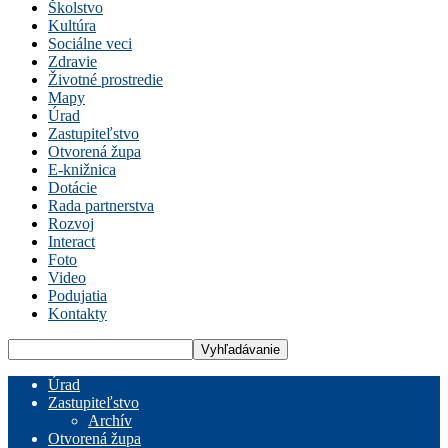
Školstvo
Kultúra
Sociálne veci
Zdravie
Životné prostredie
Mapy
Úrad
Zastupiteľstvo
Otvorená župa
E-knižnica
Dotácie
Rada partnerstva
Rozvoj
Interact
Foto
Video
Podujatia
Kontakty
Úrad
Zastupiteľstvo
Archív
Otvorená župa