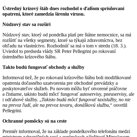
Ústredný krízový štáb dnes rozhodol o ďalšom sprísňovaní
opatrení, ktoré zamedzia šíreniu vírusu.
Núdzový stav sa rozšíri
Núdzový stav, ktorý od pondelka platí pre štátne nemocnice, sa má
rozšíriť na všetky segmenty, ktoré sa týkajú zdravotníctva, bez
ohľadu na vlastníctvo. Rozhodnúť sa má o tom v stredu (18. 3.).
Uviedol to predseda vlády SR Peter Pellegrini po rokovaní
ústredného krízového štábu.
Takto budú fungovať obchody a služby
Informoval tiež, že po rokovaní krízového štábu boli modifikované
opatrenia dočasného uzatvorenia pre obchodné prevádzky a
poskytovateľov služieb. Po novom môžu byť otvorené práčovne
a čistiarne, takisto budú môcť fungovať autoservisy, pneuservisy, ale
i odťahové služby. „
Takisto budú môcť fungovať taxislužby, no nie
na prevoz ľudí, ale na prevoz tovaru, donáškovú službu
,“ osvetlil
Pellegrini.
Ochranné pomôcky sú na ceste
Premiér informoval, že na základe pondelkového telefonátu medzi
ministrom zahraničných vecí a európskych záležitostí Miroslavom