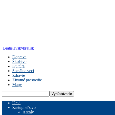
Bratislavskykraj.sk
Doprava
Školstvo
Kultúra
Sociálne veci
Zdravie
Životné prostredie
Mapy
Úrad
Zastupiteľstvo
Archív