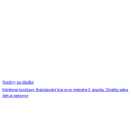
Správy na titulke
Extrémne horúčavy: Bratislavský kraj je vo výstrahe 3. stupňa. Chráňte seba,
deti aj seniorov