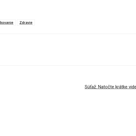
čkovanie
Zdravie
Súťaž: Natočte krátke v