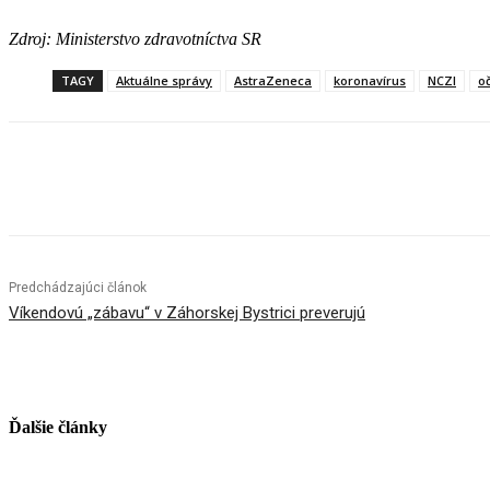
Zdroj: Ministerstvo zdravotníctva SR
TAGY
Aktuálne správy
AstraZeneca
koronavírus
NCZI
o
Facebook
X
Linkedin
Tumblr
Predchádzajúci článok
Víkendovú „zábavu“ v Záhorskej Bystrici preverujú
Ďalšie články