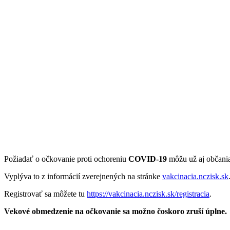
Požiadať o očkovanie proti ochoreniu
COVID-19
môžu už aj občania
Vyplýva to z informácií zverejnených na stránke
vakcinacia.nczisk.sk
Registrovať sa môžete tu
https://vakcinacia.nczisk.sk/registracia
.
Vekové obmedzenie na očkovanie sa možno čoskoro zruší úplne.