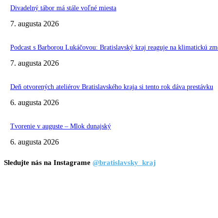
Divadelný tábor má stále voľné miesta
7. augusta 2026
Podcast s Barborou Lukáčovou: Bratislavský kraj reaguje na klimatickú zm
7. augusta 2026
Deň otvorených ateliérov Bratislavského kraja si tento rok dáva prestávku
6. augusta 2026
Tvorenie v auguste – Mlok dunajský
6. augusta 2026
Sledujte nás na Instagrame
@bratislavsky_kraj