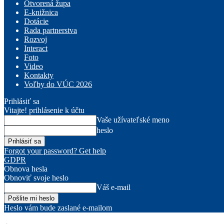
Otvorená župa
E-knižnica
Dotácie
Rada partnerstva
Rozvoj
Interact
Foto
Video
Kontakty
Voľby do VÚC 2026
Prihlásiť sa
Vitajte! prihlásenie k účtu
Vaše užívateľské meno
heslo
Forgot your password? Get help
GDPR
Obnova hesla
Obnoviť svoje heslo
Váš e-mail
Heslo vám bude zaslané e-mailom