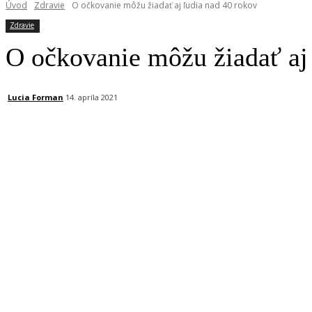
Úvod
Zdravie
O očkovanie môžu žiadať aj ľudia nad 40 rokov
Zdravie
O očkovanie môžu žiadať aj
Lucia Forman
14. apríla 2021
Facebook
X
Linkedin
Tumblr