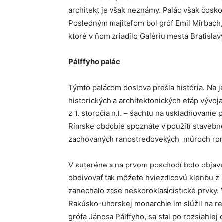
architekt je však neznámy. Palác však čoskor
Posledným majiteľom bol gróf Emil Mirbach, 
ktoré v ňom zriadilo Galériu mesta Bratislav
Pálffyho palác
Týmto palácom doslova prešla história. Na
historických a architektonických etáp vývoj
z 1. storočia n.l. – šachtu na uskladňovanie
Rímske obdobie spoznáte v použití stavebnéh
zachovaných ranostredovekých múroch romá
V suteréne a na prvom poschodí bolo objav
obdivovať tak môžete hviezdicovú klenbu z 
zanechalo zase neskoroklasicistické prvky. V
Rakúsko-uhorskej monarchie im slúžil na re
grófa Jánosa Pálffyho, sa stal po rozsiahlej