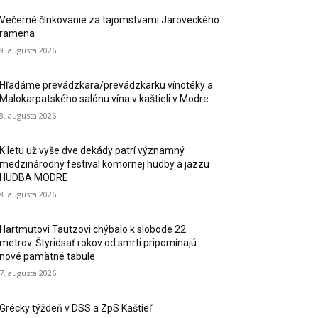
Večerné člnkovanie za tajomstvami Jaroveckého
ramena
9. augusta 2026
Hľadáme prevádzkara/prevádzkarku vínotéky a
Malokarpatského salónu vína v kaštieli v Modre
8. augusta 2026
K letu už vyše dve dekády patrí významný
medzinárodný festival komornej hudby a jazzu
HUDBA MODRE
8. augusta 2026
Hartmutovi Tautzovi chýbalo k slobode 22
metrov. Štyridsať rokov od smrti pripomínajú
nové pamätné tabule
7. augusta 2026
Grécky týždeň v DSS a ZpS Kaštieľ