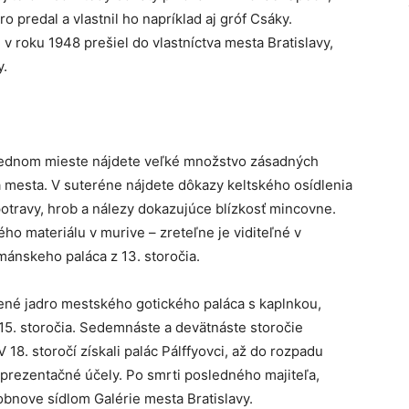
o predal a vlastnil ho napríklad aj gróf Csáky.
v roku 1948 prešiel do vlastníctva mesta Bratislavy,
y.
 jednom mieste nájdete veľké množstvo zásadných
a mesta. V suteréne nájdete dôkazy keltského osídlenia
 potravy, hrob a nálezy dokazujúce blízkosť mincovne.
o materiálu v murive – zreteľne je viditeľné v
nskeho paláca z 13. storočia.
ené jadro mestského gotického paláca s kaplnkou,
15. storočia. Sedemnáste a devätnáste storočie
 18. storočí získali palác Pálffyovci, až do rozpadu
prezentačné účely. Po smrti posledného majiteľa,
 obnove sídlom Galérie mesta Bratislavy.