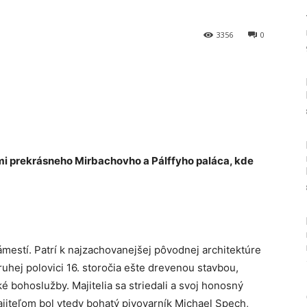
3356
0
Tumblr
mi prekrásneho Mirbachovho a Pálffyho paláca, kde
estí. Patrí k najzachovanejšej pôvodnej architektúre
uhej polovici 16. storočia ešte drevenou stavbou,
é bohoslužby. Majitelia sa striedali a svoj honosný
ajiteľom bol vtedy bohatý pivovarník Michael Spech,