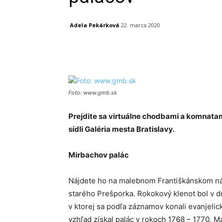
Adela Pekárková
22. marca 2020
Facebook
X
Linkedin
Foto: www.gmb.sk
Prejdite sa virtuálne chodbami a komnata
sídli Galéria mesta Bratislavy.
Mirbachov palác
Nájdete ho na malebnom Františkánskom nám
starého Prešporka. Rokokový klenot bol v dr
v ktorej sa podľa záznamov konali evanjelick
vzhľad získal palác v rokoch 1768 – 1770. M