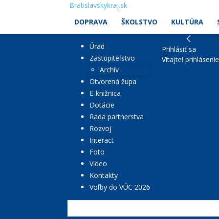
Bratislavskykraj.sk
DOPRAVA
ŠKOLSTVO
KULTÚRA
Úrad
Prihlásiť sa
Zastupiteľstvo
Vitajte! prihláseni
Archív
Otvorená župa
E-knižnica
Dotácie
Rada partnerstva
Rozvoj
Interact
Foto
Video
Kontakty
Voľby do VÚC 2026