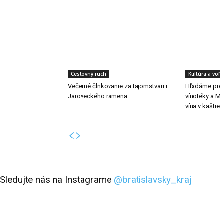
Cestovný ruch
Kultúra a vo
Večerné člnkovanie za tajomstvami
Hľadáme pr
Jaroveckého ramena
vínotéky a 
vína v kaštie
Sledujte nás na Instagrame
@bratislavsky_kraj