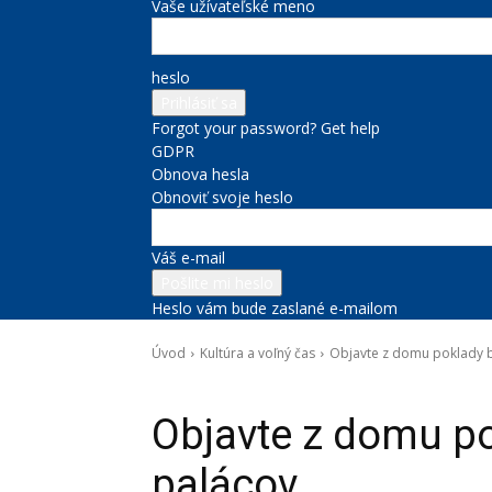
Vaše užívateľské meno
heslo
Forgot your password? Get help
GDPR
Obnova hesla
Obnoviť svoje heslo
Váš e-mail
Heslo vám bude zaslané e-mailom
Úvod
Kultúra a voľný čas
Objavte z domu poklady b
Kultúra a voľný čas
Správy na titulke
Zdravie
Objavte z domu po
palácov