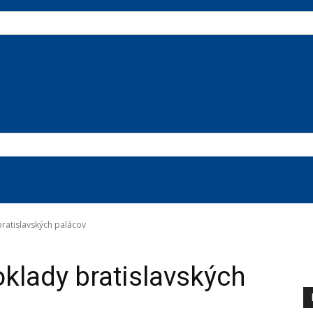
ratislavských palácov
klady bratislavských