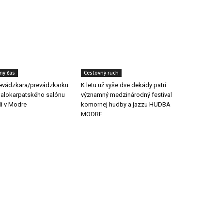
ľný čas
Cestovný ruch
evádzkara/prevádzkarku
K letu už vyše dve dekády patrí
Malokarpatského salónu
významný medzinárodný festival
li v Modre
komornej hudby a jazzu HUDBA
MODRE