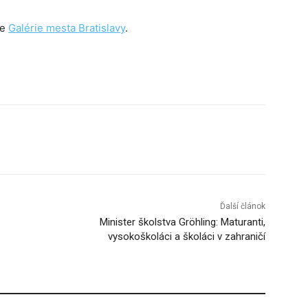
ke
Galérie mesta Bratislavy
.
Tumblr
Ďalší článok
Minister školstva Gröhling: Maturanti,
vysokoškoláci a školáci v zahraničí