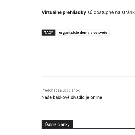
Virtuálne prehliadky
sú dostupné na strán
TAGY
organizácie doma a vo svete
Facebook
X
Linkedin
Predchádzajúci článok
Naše bábkové divadlo je online
Ďalšie články