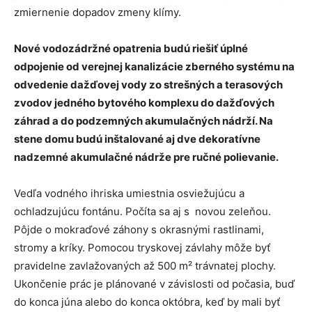
zmiernenie dopadov zmeny klímy.
Nové vodozádržné opatrenia budú riešiť úplné
odpojenie od verejnej kanalizácie zberného systému na
odvedenie dažďovej vody zo strešných a terasových
zvodov jedného bytového komplexu do dažďových
záhrad a do podzemných akumulačných nádrží. Na
stene domu budú inštalované aj dve dekoratívne
nadzemné akumulačné nádrže pre ručné polievanie.
Vedľa vodného ihriska umiestnia osviežujúcu a
ochladzujúcu fontánu. Počíta sa aj s novou zeleňou.
Pôjde o mokraďové záhony s okrasnými rastlinami,
stromy a kríky. Pomocou tryskovej závlahy môže byť
pravidelne zavlažovaných až 500 m² trávnatej plochy.
Ukončenie prác je plánované v závislosti od počasia, buď
do konca júna alebo do konca októbra, keď by mali byť