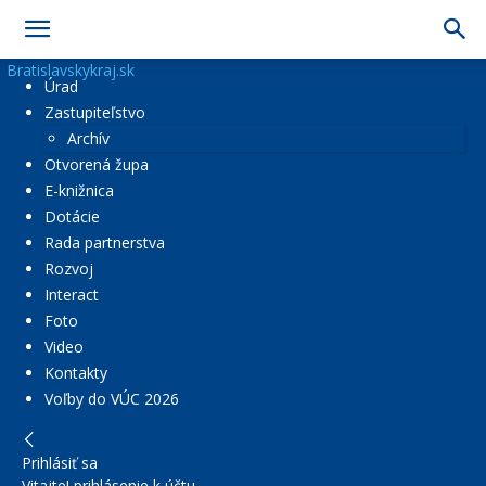
Bratislavskykraj.sk
Úrad
Zastupiteľstvo
Archív
Otvorená župa
E-knižnica
Dotácie
Rada partnerstva
Rozvoj
Interact
Foto
Video
Kontakty
Voľby do VÚC 2026
Prihlásiť sa
Vitajte! prihlásenie k účtu