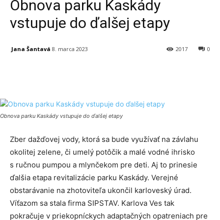
Obnova parku Kaskády
vstupuje do ďalšej etapy
Jana Šantavá
8. marca 2023
2017
0
Facebook
X
Linkedin
Tumblr
Obnova parku Kaskády vstupuje do ďalšej etapy
Zber dažďovej vody, ktorá sa bude využívať na závlahu
okolitej zelene, či umelý potôčik a malé vodné ihrisko
s ručnou pumpou a mlynčekom pre deti. Aj to prinesie
ďalšia etapa revitalizácie parku Kaskády. Verejné
obstarávanie na zhotoviteľa ukončil karloveský úrad.
Víťazom sa stala firma SIPSTAV. Karlova Ves tak
pokračuje v priekopníckych adaptačných opatreniach pre