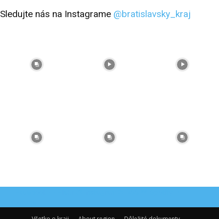
Sledujte nás na Instagrame
@bratislavsky_kraj
Facebook
Flickr
Instagram
RSS
Spotify
Youtube
Všetko o kraji
About region
Dôležité dokumenty