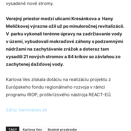
vysadené nové stromy.
Verejný priestor medzi ulicami Kresánkova a Hany
Meličkovej výrazne ožil už po minuloročnej revitalizácii.
V parku vykonali terénne úpravy na zadržiavanie vody
v území, vybudovali mokraďové záhony s podzemnými
nádržami na zachytávanie zrážok a doteraz tam
vysadili 21 nových stromov a 84 kríkov so závlahou zo
zachytenej dažďovej vody.
Karlova Ves získala dotáciu na realizáciu projektu z
Európskeho fondu regionálneho rozvoja v rámci
programu IROP, protikrízového nástroja REACT-EÚ.
Zdroj: karlovaves.sk
TAGY
Karlova Ves
životné prostredie