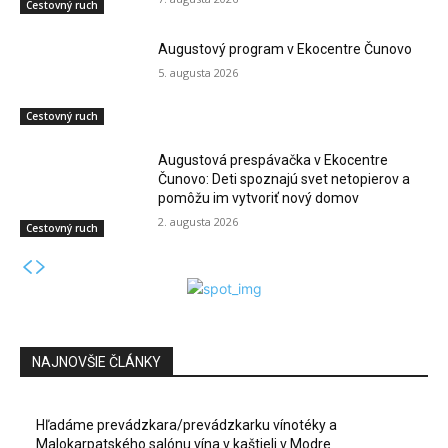
Cestovný ruch
Augustový program v Ekocentre Čunovo
5. augusta 2026
Cestovný ruch
Augustová prespávačka v Ekocentre
Čunovo: Deti spoznajú svet netopierov a
pomôžu im vytvoriť nový domov
2. augusta 2026
Cestovný ruch
NAJNOVŠIE ČLÁNKY
Hľadáme prevádzkara/prevádzkarku vínotéky a
Malokarpatského salónu vína v kaštieli v Modre