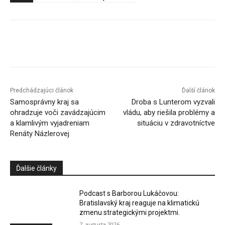
Facebook
X
Linkedin
Tumblr
Predchádzajúci článok
Ďalší článok
Samosprávny kraj sa
Droba s Lunterom vyzvali
ohradzuje voči zavádzajúcim
vládu, aby riešila problémy a
a klamlivým vyjadreniam
situáciu v zdravotníctve
Renáty Názlerovej
Ďalšie články
Podcast s Barborou Lukáčovou:
Bratislavský kraj reaguje na klimatickú
zmenu strategickými projektmi.
7. augusta 2026