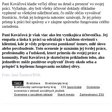
Pani Kováčová kladie veľký dôraz na detail a presnosť vo svojej
práci. Vyžaduje, aby boli všetky účtovné doklady dôkladne
vyplnené so všetkými náležitosťami, čo môže občas vyvolávať
frustráciu. Avšak jej kolegovia nakoniec uznávajú, že jej prísny
prístup k práci bol správny a v záujme správneho fungovania celého
zariadenia.
Pani Kováčová je však viac ako len vynikajúca účtovníčka. Jej
empatia a láska k práci sa odrážajú v každom stretnutí s
klientmi, kde je vždy pripravená ponúknuť úsmev, milé slovo
alebo povzbudenie. Toto ocenenie je uznáním jej tvrdej práce,
profesionality a ľudskosti, ktoré prinesla do svojej práce a
komunity. Pani Kováčová je skutočným príkladom toho, ako
jednotlivec môže pozitívne ovplyvniť životy okolo seba a
prispieť k lepšiemu fungovaniu sociálnej sféry.
Foto: Jana Šantavá/BSK
TAGY
Bratislava
Bratislavský kraj
Bratislavský samosprávny kraj
CSS Javorinská
Ocenenia
ocenenia v oblasti sociálnych služieb
Ocenenie v sociálnej oblasti
Staré mesto
Zamestnanci ZSS