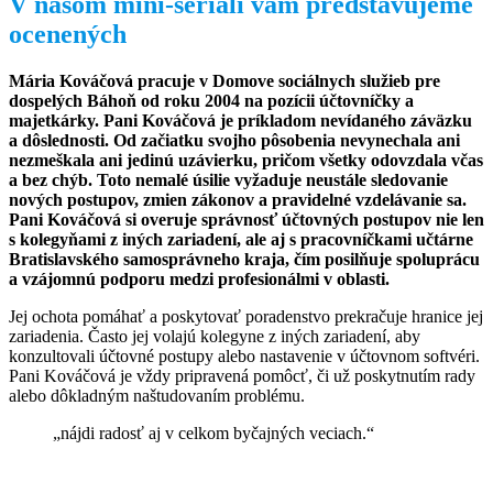
V našom mini-seriáli vám predstavujeme
ocenených
Mária Kováčová pracuje v Domove sociálnych služieb pre
dospelých Báhoň od roku 2004 na pozícii účtovníčky a
majetkárky. Pani Kováčová je príkladom nevídaného záväzku
a dôslednosti. Od začiatku svojho pôsobenia nevynechala ani
nezmeškala ani jedinú uzávierku, pričom všetky odovzdala včas
a bez chýb. Toto nemalé úsilie vyžaduje neustále sledovanie
nových postupov, zmien zákonov a pravidelné vzdelávanie sa.
Pani Kováčová si overuje správnosť účtovných postupov nie len
s kolegyňami z iných zariadení, ale aj s pracovníčkami učtárne
Bratislavského samosprávneho kraja, čím posilňuje spoluprácu
a vzájomnú podporu medzi profesionálmi v oblasti.
Jej ochota pomáhať a poskytovať poradenstvo prekračuje hranice jej
zariadenia. Často jej volajú kolegyne z iných zariadení, aby
konzultovali účtovné postupy alebo nastavenie v účtovnom softvéri.
Pani Kováčová je vždy pripravená pomôcť, či už poskytnutím rady
alebo dôkladným naštudovaním problému.
„nájdi radosť aj v celkom byčajných veciach.“