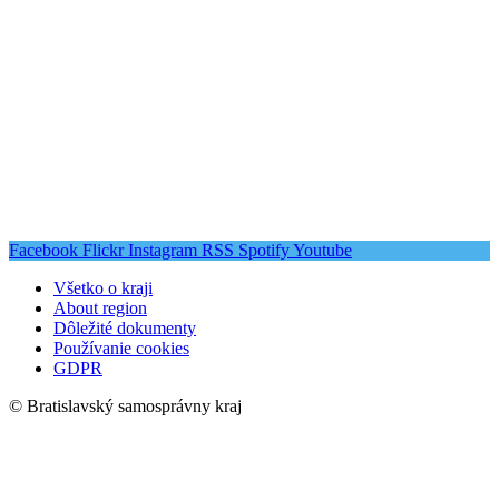
Facebook
Flickr
Instagram
RSS
Spotify
Youtube
Všetko o kraji
About region
Dôležité dokumenty
Používanie cookies
GDPR
© Bratislavský samosprávny kraj