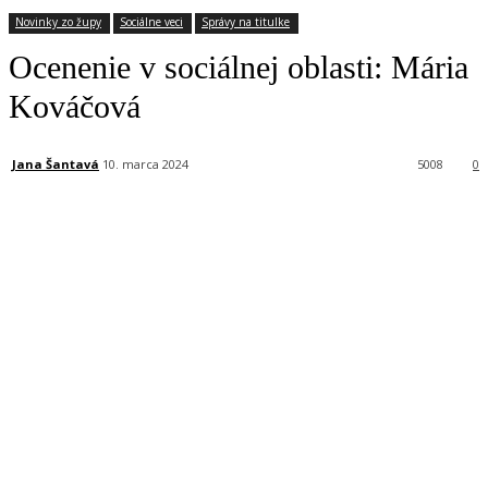
Novinky zo župy
Sociálne veci
Správy na titulke
Ocenenie v sociálnej oblasti: Mária
Kováčová
Jana Šantavá
10. marca 2024
5008
0
Facebook
X
Linkedin
Tumblr