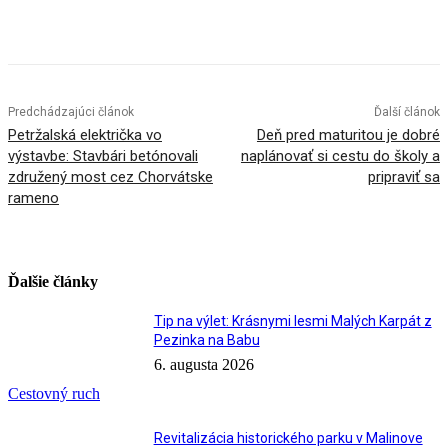
Facebook
X
Linkedin
Tumblr
Predchádzajúci článok
Ďalší článok
Petržalská električka vo
Deň pred maturitou je dobré
výstavbe: Stavbári betónovali
naplánovať si cestu do školy a
združený most cez Chorvátske
pripraviť sa
rameno
Ďalšie články
Tip na výlet: Krásnymi lesmi Malých Karpát z
Pezinka na Babu
6. augusta 2026
Cestovný ruch
Revitalizácia historického parku v Malinove