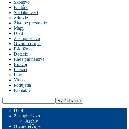
Školstvo
Kultúra
Sociálne veci
Zdravie
Životné prostredie
Mapy
Úrad
Zastupiteľstvo
Otvorená župa
E-knižnica
Dotácie
Rada partnerstva
Rozvoj
Interact
Foto
Video
Podujatia
Kontakty
Úrad
Zastupiteľstvo
Archív
Otvorená župa