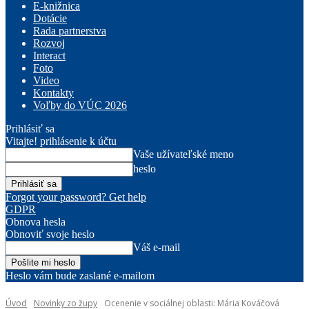
E-knižnica
Dotácie
Rada partnerstva
Rozvoj
Interact
Foto
Video
Kontakty
Voľby do VÚC 2026
Prihlásiť sa
Vitajte! prihlásenie k účtu
Vaše užívateľské meno
heslo
Forgot your password? Get help
GDPR
Obnova hesla
Obnoviť svoje heslo
Váš e-mail
Heslo vám bude zaslané e-mailom
Úvod
Novinky zo župy
Ocenenie v sociálnej oblasti: Mária Kováčová