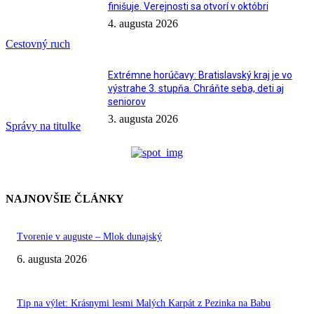
finišuje. Verejnosti sa otvorí v októbri
4. augusta 2026
Cestovný ruch
Extrémne horúčavy: Bratislavský kraj je vo
výstrahe 3. stupňa. Chráňte seba, deti aj
seniorov
3. augusta 2026
Správy na titulke
NAJNOVŠIE ČLÁNKY
Tvorenie v auguste – Mlok dunajský
6. augusta 2026
Tip na výlet: Krásnymi lesmi Malých Karpát z Pezinka na Babu