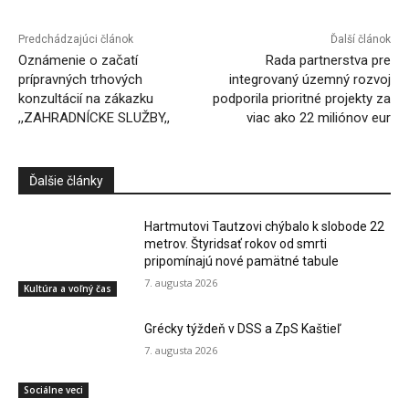
Predchádzajúci článok
Ďalší článok
Oznámenie o začatí
Rada partnerstva pre
prípravných trhových
integrovaný územný rozvoj
konzultácií na zákazku
podporila prioritné projekty za
,,ZAHRADNÍCKE SLUŽBY,,
viac ako 22 miliónov eur
Ďalšie články
Hartmutovi Tautzovi chýbalo k slobode 22
metrov. Štyridsať rokov od smrti
pripomínajú nové pamätné tabule
7. augusta 2026
Kultúra a voľný čas
Grécky týždeň v DSS a ZpS Kaštieľ
7. augusta 2026
Sociálne veci