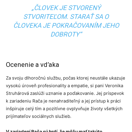
„ČLOVEK JE STVORENÝ
STVORITEĽOM. STARAŤ SA O
ČLOVEKA JE POKRAČOVANÍM JEHO
DOBROTY“
Ocenenie a vd’aka
Za svoju dlhoročnú službu, počas ktorej neustále ukazuje
vysokú úroveň profesionality a empatie, si pani Veronika
Struhárová zaslúži uznanie a poďakovanie. Jej príspevok
k zariadeniu Rača je nenahraditeľný a jej prístup k práci
inšpiruje celý tím a pozitívne ovplyvňuje životy všetkých
prijímateľov sociálnych služieb.
V zariadení Rača sú hrdí, že môžu mať takúto