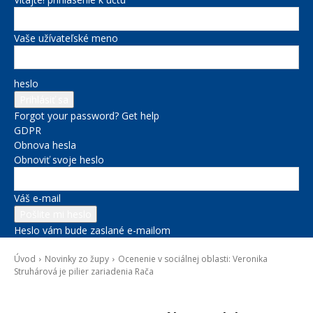
Vaše užívateľské meno
heslo
Forgot your password? Get help
GDPR
Obnova hesla
Obnoviť svoje heslo
Váš e-mail
Heslo vám bude zaslané e-mailom
Úvod
Novinky zo župy
Ocenenie v sociálnej oblasti: Veronika
Struhárová je pilier zariadenia Rača
Novinky zo župy
Sociálne veci
Správy na titulke