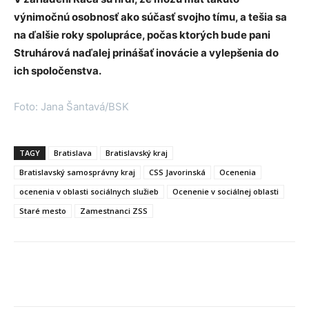
výnimočnú osobnosť ako súčasť svojho tímu, a tešia sa
na ďalšie roky spolupráce, počas ktorých bude pani
Struhárová naďalej prinášať inovácie a vylepšenia do
ich spoločenstva.
Foto: Jana Šantavá/BSK
TAGY
Bratislava
Bratislavský kraj
Bratislavský samosprávny kraj
CSS Javorinská
Ocenenia
ocenenia v oblasti sociálnych služieb
Ocenenie v sociálnej oblasti
Staré mesto
Zamestnanci ZSS
Facebook
X
Linkedin
Tumblr