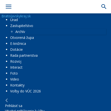
Bratislavskykraj.sk
Úrad
Zastupiteľstvo
Archív
Otvorená župa
E-knižnica
Dotácie
Rada partnerstva
Rozvoj
Interact
Foto
Video
Kontakty
Voľby do VÚC 2026
Prihlásiť sa
Vitajte! prihlásenie k účtu