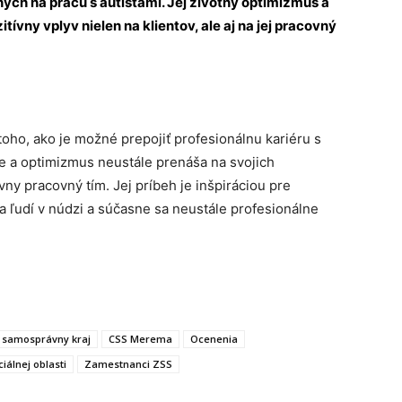
ých na prácu s autistami. Jej životný optimizmus a
tívny vplyv nielen na klientov, ale aj na jej pracovný
oho, ako je možné prepojiť profesionálnu kariéru s
 a optimizmus neustále prenáša na svojich
ívny pracovný tím. Jej príbeh je inšpiráciou pre
ta ľudí v núdzi a súčasne sa neustále profesionálne
ý samosprávny kraj
CSS Merema
Ocenenia
iálnej oblasti
Zamestnanci ZSS