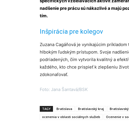
špecifických vzdelávacích aktivít zameran
nadšenie pre prácu sú nákazlivé a majú pozi
tím.
Inšpirácia pre kolegov
Zuzana Cagáňová je vynikajúcim príkladom t
hlbokým ľudským prístupom. Svoje nadšenie
podriadených, čím vytvorila kvalitný a efekt
každého, kto chce prispieť k zlepšeniu živo
zdokonaľovať.
Foto: Jana Šantavá/BSK
TAGY
Bratislava
Bratislavský kraj
Bratislavsk
ocenenia v oblasti sociálnych služieb
Ocenenie v soc