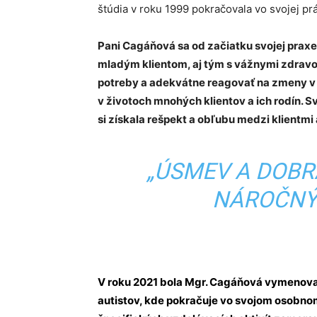
štúdia v roku 1999 pokračovala vo svojej pr
Pani Cagáňová sa od začiatku svojej pra
mladým klientom, aj tým s vážnymi zdravot
potreby a adekvátne reagovať na zmeny v i
v životoch mnohých klientov a ich rodín. 
si získala rešpekt a obľubu medzi klientmi 
„ÚSMEV A DOBR
NÁROČNÝ
V roku 2021 bola Mgr. Cagáňová vymenova
autistov, kde pokračuje vo svojom osobnom 