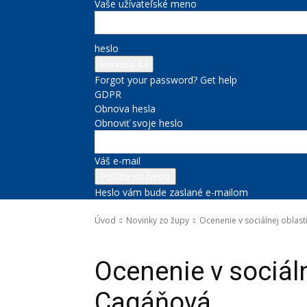
Vaše užívateľské meno
heslo
Forgot your password? Get help
GDPR
Obnova hesla
Obnoviť svoje heslo
Váš e-mail
Heslo vám bude zaslané e-mailom
Úvod
Novinky zo župy
Ocenenie v sociálnej oblas
Novinky zo župy
Sociálne veci
Správy na titulke
Ocenenie v sociáln
Cagáňová