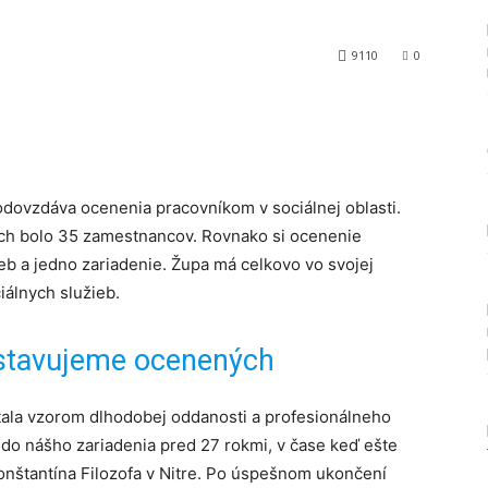
9110
0
Tumblr
dovzdáva ocenenia pracovníkom v sociálnej oblasti.
ch bolo 35 zamestnancov. Rovnako si ocenenie
ieb a jedno zariadenie. Župa má celkovo vo svojej
iálnych služieb.
dstavujeme ocenených
tala vzorom dlhodobej oddanosti a profesionálneho
a do nášho zariadenia pred 27 rokmi, v čase keď ešte
onštantína Filozofa v Nitre. Po úspešnom ukončení