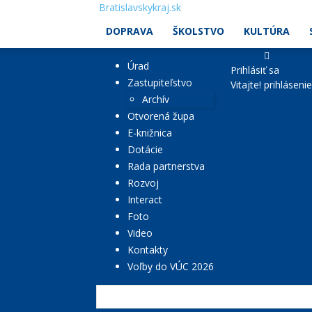
Bratislavskykraj.sk
DOPRAVA
ŠKOLSTVO
KULTÚRA
Úrad
Prihlásiť sa
Zastupiteľstvo
Vitajte! prihláseni
Archív
Otvorená župa
E-knižnica
Dotácie
Rada partnerstva
Rozvoj
Interact
Foto
Video
Kontakty
Voľby do VÚC 2026