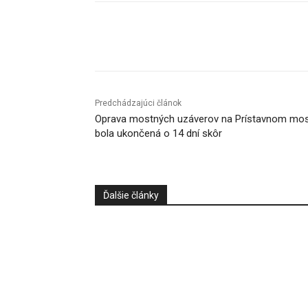
Facebook
X
Linkedin
Predchádzajúci článok
Oprava mostných uzáverov na Prístavnom mo
bola ukončená o 14 dní skôr
Ďalšie články