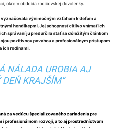
áci, okrem obdobia rodičovskej dovolenky.
xe vyznačovala výnimočným vzťahom k deťom a
nými hendikepmi. Jej schopnosť citlivo vnímať ich
ch správaní ju predurčila stať sa dôležitým článkom
Svojou pozitívnou povahou a profesionálnym prístupom
a ich rodinami.
Á NÁLADA UROBIA AJ
 DEŇ KRAJŠÍM“
ná za vedúcu špecializovaného zariadenia pre
i profesionálnom rozvoji, a to aj prostredníctvom