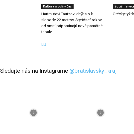
Kultúra a voľný čas
Sociálne veci
Hartmutovi Tautzovi chýbalo k
Grécky týžd
slobode 22 metrov. Štyridsať rokov
od smrti pripomínajú nové pamätné
tabule
Sledujte nás na Instagrame
@bratislavsky_kraj