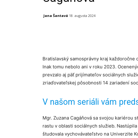
Jana Šantavá
18. augusta 2024
Facebook
X
Linkedin
Bratislavský samosprávny kraj každoročne o
Inak tomu nebolo ani v roku 2023. Ocenený
prevzalo aj päť prijímateľov sociálnych služ
zriaďovateľskej pôsobnosti 14 zariadení soc
V našom seriáli vám pre
Mgr. Zuzana Cagáňová sa svojou kariérou s
rastu v oblasti sociálnych služieb. Nastúpil
študovala vychovávateľstvo na Univerzite K