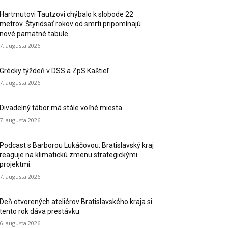
Hartmutovi Tautzovi chýbalo k slobode 22
metrov. Štyridsať rokov od smrti pripomínajú
nové pamätné tabule
7. augusta 2026
Grécky týždeň v DSS a ZpS Kaštieľ
7. augusta 2026
Divadelný tábor má stále voľné miesta
7. augusta 2026
Podcast s Barborou Lukáčovou: Bratislavský kraj
reaguje na klimatickú zmenu strategickými
projektmi.
7. augusta 2026
Deň otvorených ateliérov Bratislavského kraja si
tento rok dáva prestávku
6. augusta 2026