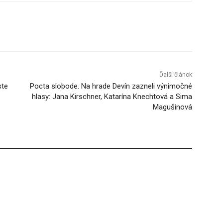
Tumblr
Ďalší článok
ste
Pocta slobode. Na hrade Devín zazneli výnimočné
hlasy: Jana Kirschner, Katarína Knechtová a Sima
Magušinová