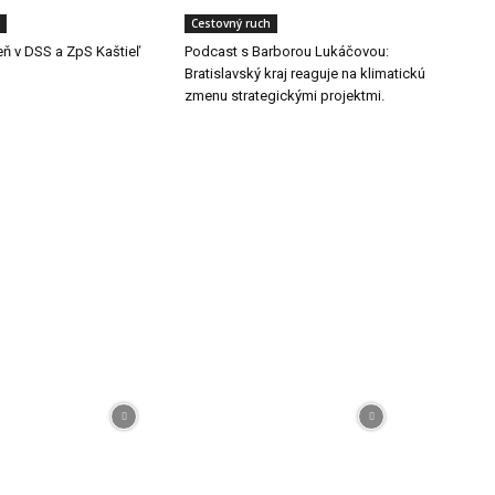
Cestovný ruch
eň v DSS a ZpS Kaštieľ
Podcast s Barborou Lukáčovou:
Bratislavský kraj reaguje na klimatickú
zmenu strategickými projektmi.