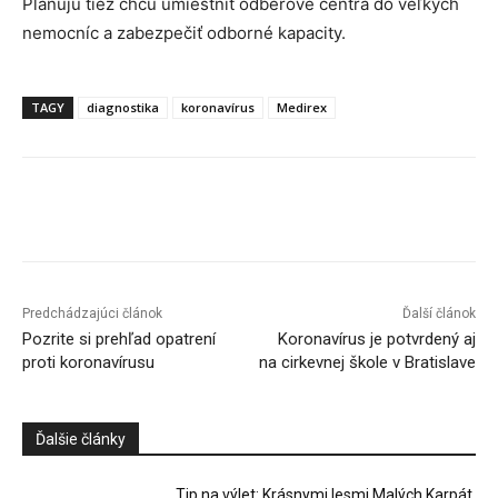
Plánujú tiež chcú umiestniť odberové centrá do veľkých
nemocníc a zabezpečiť odborné kapacity.
TAGY
diagnostika
koronavírus
Medirex
Facebook
X
Linkedin
Tumblr
Predchádzajúci článok
Ďalší článok
Pozrite si prehľad opatrení
Koronavírus je potvrdený aj
proti koronavírusu
na cirkevnej škole v Bratislave
Ďalšie články
Tip na výlet: Krásnymi lesmi Malých Karpát