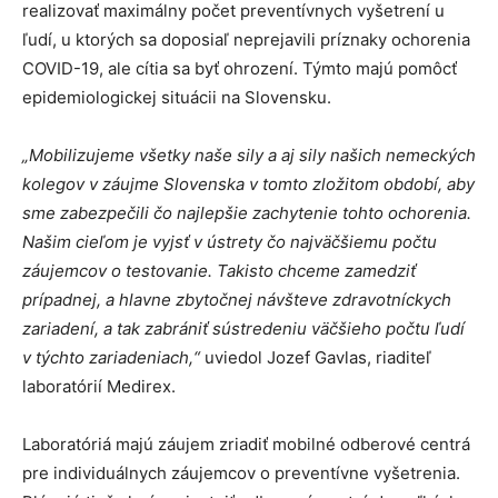
realizovať maximálny počet preventívnych vyšetrení u
ľudí, u ktorých sa doposiaľ neprejavili príznaky ochorenia
COVID-19, ale cítia sa byť ohrození. Týmto majú pomôcť
epidemiologickej situácii na Slovensku.
„Mobilizujeme všetky naše sily a aj sily našich nemeckých
kolegov v záujme Slovenska v tomto zložitom období, aby
sme zabezpečili čo najlepšie zachytenie tohto ochorenia.
Našim cieľom je vyjsť v ústrety čo najväčšiemu počtu
záujemcov o testovanie. Takisto chceme zamedziť
prípadnej, a hlavne zbytočnej návšteve zdravotníckych
zariadení, a tak zabrániť sústredeniu väčšieho počtu ľudí
v týchto zariadeniach,“
uviedol Jozef Gavlas, riaditeľ
laboratórií Medirex.
Laboratóriá majú záujem zriadiť mobilné odberové centrá
pre individuálnych záujemcov o preventívne vyšetrenia.