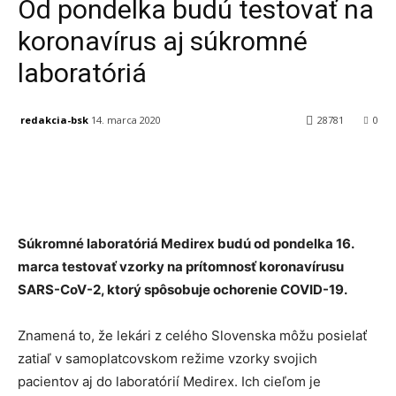
Od pondelka budú testovať na
koronavírus aj súkromné
laboratóriá
redakcia-bsk
14. marca 2020
28781
0
Facebook
X
Linkedin
Tumblr
Súkromné laboratóriá Medirex budú od pondelka 16.
marca testovať vzorky na prítomnosť koronavírusu
SARS-CoV-2, ktorý spôsobuje ochorenie COVID-19.
Znamená to, že lekári z celého Slovenska môžu posielať
zatiaľ v samoplatcovskom režime vzorky svojich
pacientov aj do laboratórií Medirex. Ich cieľom je