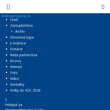
Bratislavskykraj.sk
Úrad
Zastupiteľstvo
Archív
Otvorená župa
E-knižnica
Dotácie
Rada partnerstva
Rozvoj
Interact
Foto
Video
Kontakty
Voľby do VÚC 2026
Prihlásiť sa
Vitajte! prihlásenie k účtu