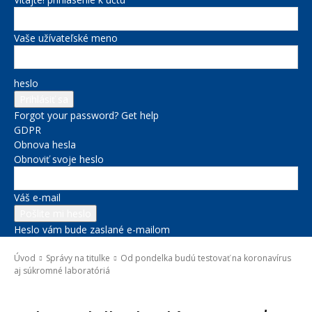
Vaše užívateľské meno
heslo
Forgot your password? Get help
GDPR
Obnova hesla
Obnoviť svoje heslo
Váš e-mail
Heslo vám bude zaslané e-mailom
Úvod
Správy na titulke
Od pondelka budú testovať na koronavírus
aj súkromné laboratóriá
Správy na titulke
Zdravie