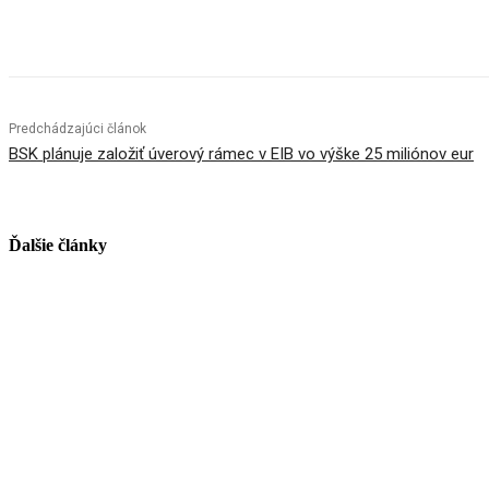
Facebook
X
Linkedin
Tumblr
Predchádzajúci článok
BSK plánuje založiť úverový rámec v EIB vo výške 25 miliónov eur
Ďalšie články