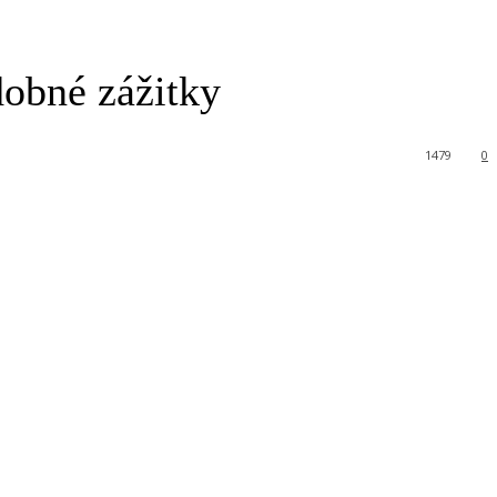
dobné zážitky
1479
0