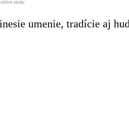
hudobné zážitky
inesie umenie, tradície aj hu