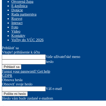
Otvorená župa
E-knižnica
Dotácie
Rada partnerstva
Rozvoj
Interact
Foto
Video
Kontakty
Voľby do VÚC 2026
Prihlásiť sa
Vitajte! prihlásenie k účtu
Vaše užívateľské meno
heslo
Forgot your password? Get help
GDPR
Obnova hesla
Obnoviť svoje heslo
Váš e-mail
Heslo vám bude zaslané e-mailom