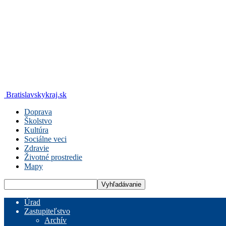
Bratislavskykraj.sk
Doprava
Školstvo
Kultúra
Sociálne veci
Zdravie
Životné prostredie
Mapy
Úrad
Zastupiteľstvo
Archív