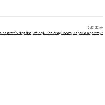
Ďalší článok
 nestratiť v digitálnej džungli? Kde číhajú hoaxy, hejteri a algoritmy?