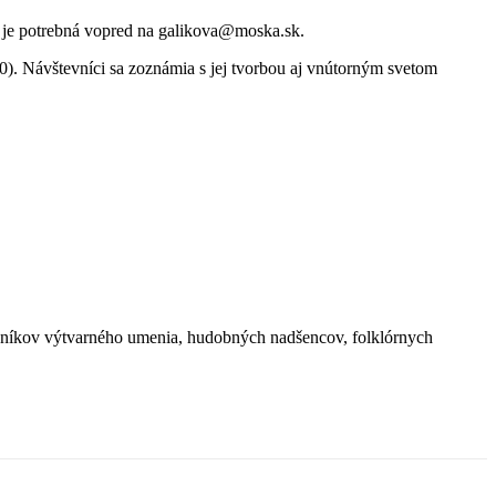
ia je potrebná vopred na galikova@moska.sk.
30). Návštevníci sa zoznámia s jej tvorbou aj vnútorným svetom
ilovníkov výtvarného umenia, hudobných nadšencov, folklórnych