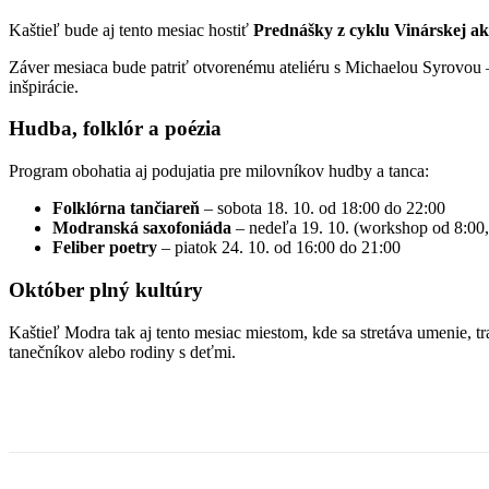
Kaštieľ bude aj tento mesiac hostiť
Prednášky z cyklu Vinárskej a
Záver mesiaca bude patriť otvorenému ateliéru s Michaelou Syrovou
inšpirácie.
Hudba, folklór a poézia
Program obohatia aj podujatia pre milovníkov hudby a tanca:
Folklórna tančiareň
– sobota 18. 10. od 18:00 do 22:00
Modranská saxofoniáda
– nedeľa 19. 10. (workshop od 8:00,
Feliber poetry
– piatok 24. 10. od 16:00 do 21:00
Október plný kultúry
Kaštieľ Modra tak aj tento mesiac miestom, kde sa stretáva umenie, t
tanečníkov alebo rodiny s deťmi.