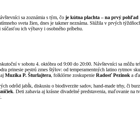
ávštevníci sa zoznámia s tým, čo
je kútna plachta – na prvý pohľad 
intímneho sveta žien, dnes je takmer neznáma. Slúžila v prvých týždňo
ali súčasťou ich výbavy i osobného príbehu.
skutoční v sobotu 4. októbra od 9:00 do 20:00. Návštevníci sa môžu teš
odra prinesie pestrú zmes štýlov: od temperamentných latino rytmov s
 aj
Muzika P. Šturlajtera
, folklórne zoskupenie
Radosť Pezinok
a ďal
arých odrôd jabĺk, diskusiu o biodiverzite sadov, hand-made trhy, či bur
ničiek
. Deti zabavia aj krásne divadelné predstavenia, maľovanie na tv
.