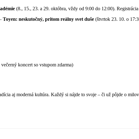
kadémie
(8., 15., 23. a 29. októbra, vždy od 9:00 do 12:00). Registrác
 –
Toyen: neskutočný, pritom reálny svet duše
(štvrtok 23. 10. o 17:
 večerný koncert so vstupom zdarma)
radícia aj moderná kultúra. Každý si nájde to svoje – či už pôjde o m