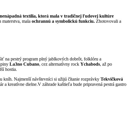
nenápadná textília, ktorá mala v tradičnej ľudovej kultúre
ch materstva, mala
ochrannú a symbolickú funkciu.
Zhotovovali a
iť na pestrý program plný jablkových dobrôt, folklóru a
kupiny
La3no Cubano
, cez alternatívny rock
Ychabods
, až po
ší hostia.
zu kníh. Najmenší návštevníci si užijú čítanie rozprávky
Tekvičková
ár a kreatívne dielne.V záhrade kaštieľa bude pripravená pestrá gastro