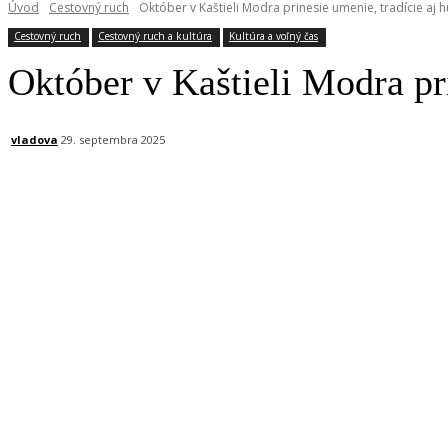
Úvod
Cestovný ruch
Október v Kaštieli Modra prinesie umenie, tradície aj 
Cestovný ruch
Cestovný ruch a kultúra
Kultúra a voľný čas
Október v Kaštieli Modra pr
vladova
29. septembra 2025
Facebook
X
Linkedin
Tumblr