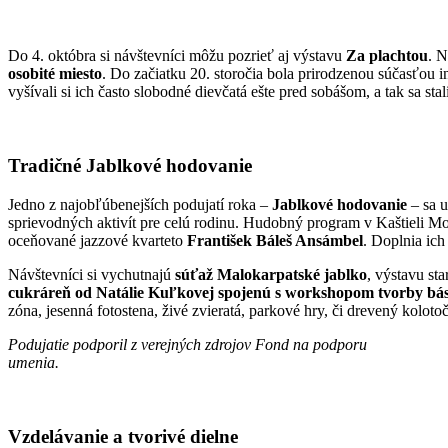
Do 4. októbra si návštevníci môžu pozrieť aj výstavu
Za plachtou
. N
osobité miesto
. Do začiatku 20. storočia bola prirodzenou súčasťou 
vyšívali si ich často slobodné dievčatá ešte pred sobášom, a tak sa st
Tradičné Jablkové hodovanie
Jedno z najobľúbenejších podujatí roka –
Jablkové hodovanie
– sa u
sprievodných aktivít pre celú rodinu. Hudobný program v Kaštieli M
oceňované jazzové kvarteto
František Báleš Ansámbel
. Doplnia ich
Návštevníci si vychutnajú
súťaž Malokarpatské jablko
, výstavu st
cukráreň od Natálie Kuľkovej spojenú s workshopom tvorby bás
zóna, jesenná fotostena, živé zvieratá, parkové hry, či drevený kolotoč
Podujatie podporil z verejných zdrojov Fond na podporu
umenia.
Vzdelávanie a tvorivé dielne