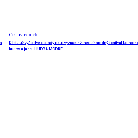
Cestovný ruch
a
K letu už vyše dve dekády patrí významný medzinárodný festival komorn
hudby a jazzu HUDBA MODRE