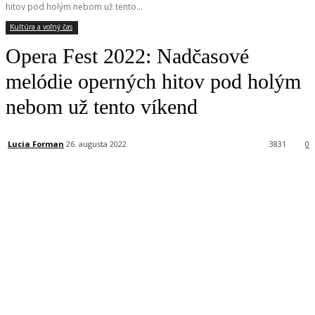
hitov pod holým nebom už tento...
Kultúra a voľný čas
Opera Fest 2022: Nadčasové
melódie operných hitov pod holým
nebom už tento víkend
Lucia Forman
26. augusta 2022
3831
0
Facebook
X
Linkedin
Tumblr