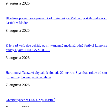
9. augusta 2026
Hľadáme prevádzkara/prevádzkarku vínotéky a Malokarpatského salónu ví
kaštieli v Modre
8. augusta 2026
K letu už vyše dve dekády patrí významný medzinárodný festival komorne
hudby a jazzu HUDBA MODRE
8. augusta 2026
Hartmutovi Tautzovi chýbalo k slobode 22 metrov. Štyridsať rokov od smr
pripomínajú nové pamätné tabule
7. augusta 2026
Grécky týždeň v DSS a ZpS Kaštieľ