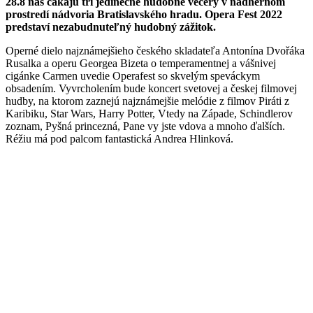
28.8 nás čakajú tri jedinečné hudobné večery v nádhernom
prostredí nádvoria Bratislavského hradu. Opera Fest 2022
predstaví nezabudnuteľný hudobný zážitok.
Operné dielo najznámejšieho českého skladateľa Antonína Dvořáka
Rusalka a operu Georgea Bizeta o temperamentnej a vášnivej
cigánke Carmen uvedie Operafest so skvelým speváckym
obsadením. Vyvrcholením bude koncert svetovej a českej filmovej
hudby, na ktorom zaznejú najznámejšie melódie z filmov Piráti z
Karibiku, Star Wars, Harry Potter, Vtedy na Západe, Schindlerov
zoznam, Pyšná princezná, Pane vy jste vdova a mnoho ďalších.
Réžiu má pod palcom fantastická Andrea Hlinková.