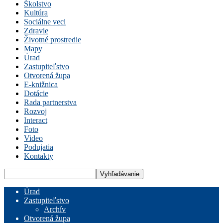
Školstvo
Kultúra
Sociálne veci
Zdravie
Životné prostredie
Mapy
Úrad
Zastupiteľstvo
Otvorená župa
E-knižnica
Dotácie
Rada partnerstva
Rozvoj
Interact
Foto
Video
Podujatia
Kontakty
Úrad
Zastupiteľstvo
Archív
Otvorená župa