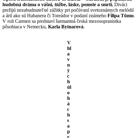
hudobná dráma o vášni, túžbe, láske, pomste a smrti.
Diváci
prežijú nezabudnuteľné zážitky pri počúvaní svetoznámych melódií
a árií ako sú Habanera či Toreádor v podaní známeho
Filipa Tůmu
.
V roli Carmen sa predstaví šarmantná česká mezosopranistka
pôsobiaca v Nemecku,
Karla Bytnarová
.
V
hl
a
v
n
ý
c
h
úl
o
h
á
c
h
s
a
p
r