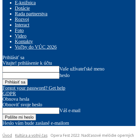
E-knižnica
Dotácie
Rada partnerstva
Rozvoj
Interact
Foto
Video
Kontakty
Voľby do VÚC 2026
Prihlásiť sa
Vitajte! prihlásenie k účtu
Vaše užívateľské meno
heslo
Forgot your password? Get help
GDPR
Obnova hesla
Obnoviť svoje heslo
Váš e-mail
Heslo vám bude zaslané e-mailom
Úvod
Kultúra a voľný čas
Opera Fest 2022: Nadčasové melódie operných