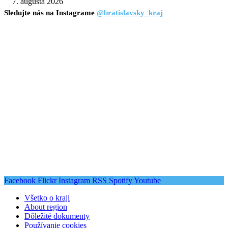
7. augusta 2026
Sledujte nás na Instagrame
@bratislavsky_kraj
Facebook
Flickr
Instagram
RSS
Spotify
Youtube
Všetko o kraji
About region
Dôležité dokumenty
Používanie cookies