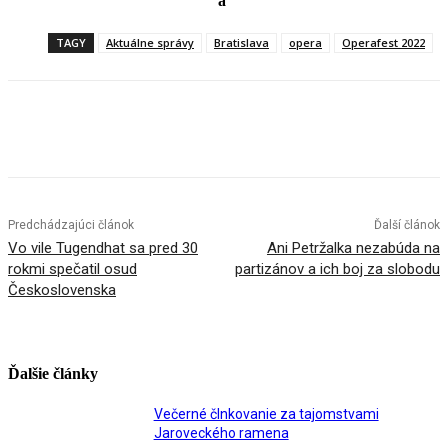
a
TAGY
Aktuálne správy
Bratislava
opera
Operafest 2022
Facebook
X
Linkedin
Tumblr
Predchádzajúci článok
Ďalší článok
Vo vile Tugendhat sa pred 30
Ani Petržalka nezabúda na
rokmi spečatil osud
partizánov a ich boj za slobodu
Československa
Ďalšie články
Večerné člnkovanie za tajomstvami
Jaroveckého ramena