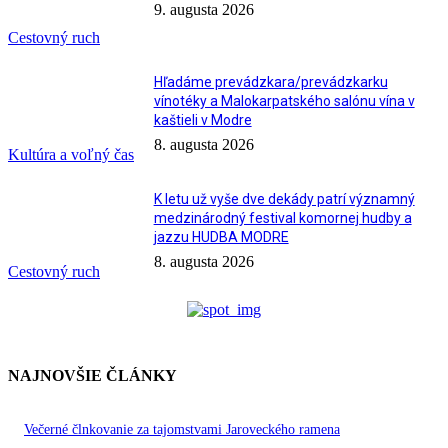
9. augusta 2026
Cestovný ruch
Hľadáme prevádzkara/prevádzkarku
vínotéky a Malokarpatského salónu vína v
kaštieli v Modre
8. augusta 2026
Kultúra a voľný čas
K letu už vyše dve dekády patrí významný
medzinárodný festival komornej hudby a
jazzu HUDBA MODRE
8. augusta 2026
Cestovný ruch
NAJNOVŠIE ČLÁNKY
Večerné člnkovanie za tajomstvami Jaroveckého ramena