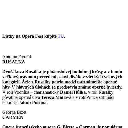
Lístky na Opera Fest kúpite
TU
.
Antonín Dvořák
RUSALKA
Dvořákova Rusalka je plná oslnivej hudobnej krásy a v tomto
veľkovýpravnom prevedení osloví divákov všetkých vekových
kategórií. Árie z Rusalky patria medzi najznámejšie operné
hity. V hlavných úlohách sa predstavia známe operné hviezdy.
V roli Vodníka – charizmatický
Daniel Hůlka
, v roli Rusalky
pôvabná operná diva
Tereza Mátlová
a v roli Princa strhujúci
tenorista
Jakub Pustina
.
George Bizet
CARMEN
Opera francúzskeho autora G. Bizeta – Carmen, je populárna