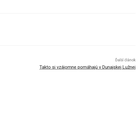
Ďalší článok
Takto si vzájomne pomáhajú v Dunajskej Lužnej