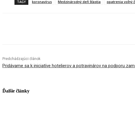
TAGY
koronavírus
Medzinárodný deň šťastia
opatrenia voľný 
Facebook
X
Linkedin
Tumblr
Predchádzajúci článok
Pridávame sa k iniciatíve hotelierov a potravinárov na podporu za
Ďalšie články