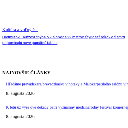
Kultúra a voľný čas
Hartmutovi Tautzovi chýbalo k slobode 22 metrov. Štyridsať rokov od smrti
pripomínajú nové pamätné tabule
NAJNOVŠIE ČLÁNKY
Hľadáme prevádzkara/prevádzkarku vínotéky a Malokarpatského salónu vín
8. augusta 2026
K letu už vyše dve dekády patrí významný medzinárodný festival komo
8. augusta 2026