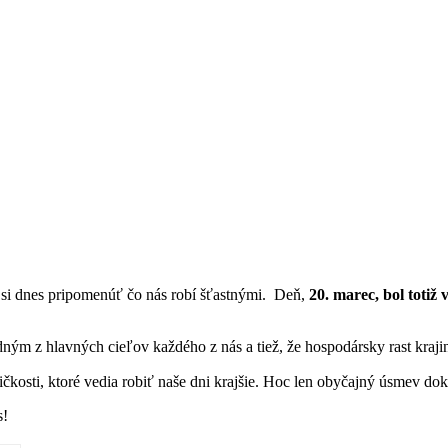
 si dnes pripomenúť čo nás robí šťastnými. Deň,
20. marec, bol totiž
edným z hlavných cieľov každého z nás a tiež, že hospodársky rast kra
osti, ktoré vedia robiť naše dni krajšie. Hoc len obyčajný úsmev do
s!