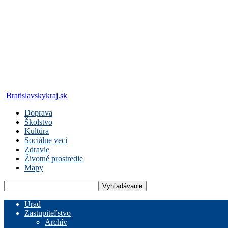
Bratislavskykraj.sk
Doprava
Školstvo
Kultúra
Sociálne veci
Zdravie
Životné prostredie
Mapy
Úrad
Zastupiteľstvo
Archív