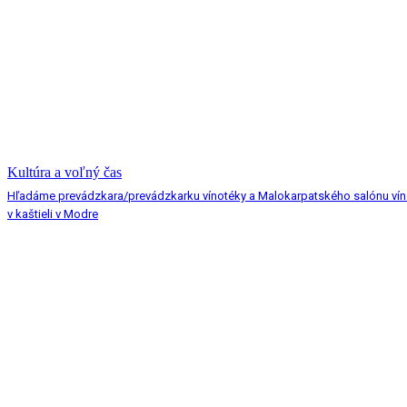
Kultúra a voľný čas
Hľadáme prevádzkara/prevádzkarku vínotéky a Malokarpatského salónu vín
v kaštieli v Modre