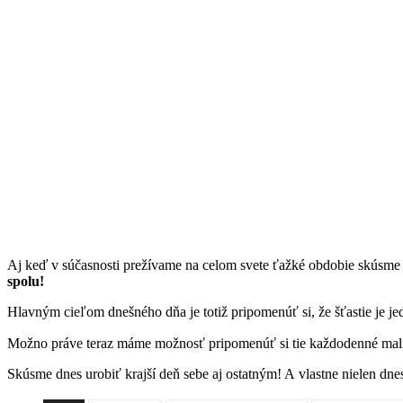
Aj keď v súčasnosti prežívame na celom svete ťažké obdobie skúsme
spolu!
Hlavným cieľom dnešného dňa je totiž pripomenúť si, že šťastie je j
Možno práve teraz máme možnosť pripomenúť si tie každodenné maličk
Skúsme dnes urobiť krajší deň sebe aj ostatným! A vlastne nielen dne