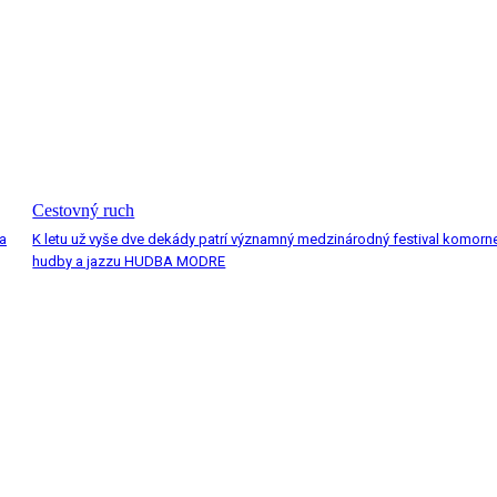
Cestovný ruch
a
K letu už vyše dve dekády patrí významný medzinárodný festival komorn
hudby a jazzu HUDBA MODRE