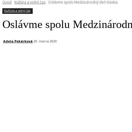
Úvod
Kultúra a voľný čas
Oslávme spolu Medzinárodný deň šťastia
Kultúra a voľný čas
Oslávme spolu Medzinárodný
Adela Pekárková
20. marca 2020
Facebook
X
Linkedin
Tumblr