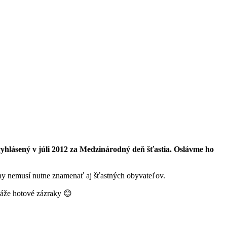
 vyhlásený v júli 2012 za Medzinárodný deň šťastia. Oslávme ho
jiny nemusí nutne znamenať aj šťastných obyvateľov.
káže hotové zázraky 😊