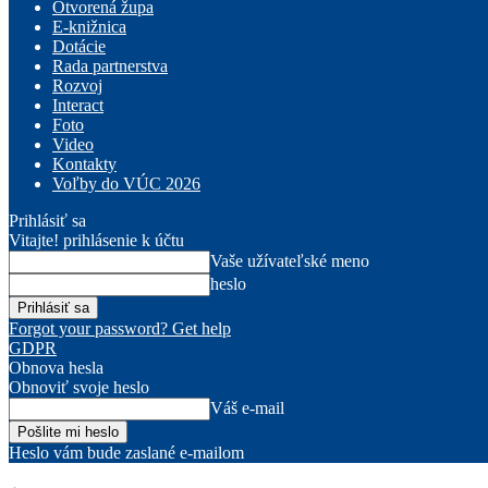
Otvorená župa
E-knižnica
Dotácie
Rada partnerstva
Rozvoj
Interact
Foto
Video
Kontakty
Voľby do VÚC 2026
Prihlásiť sa
Vitajte! prihlásenie k účtu
Vaše užívateľské meno
heslo
Forgot your password? Get help
GDPR
Obnova hesla
Obnoviť svoje heslo
Váš e-mail
Heslo vám bude zaslané e-mailom