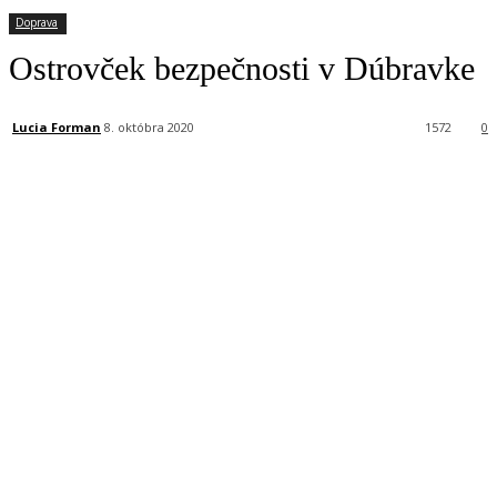
Doprava
Ostrovček bezpečnosti v Dúbravke
Lucia Forman
8. októbra 2020
1572
0
Facebook
X
Linkedin
Tumblr