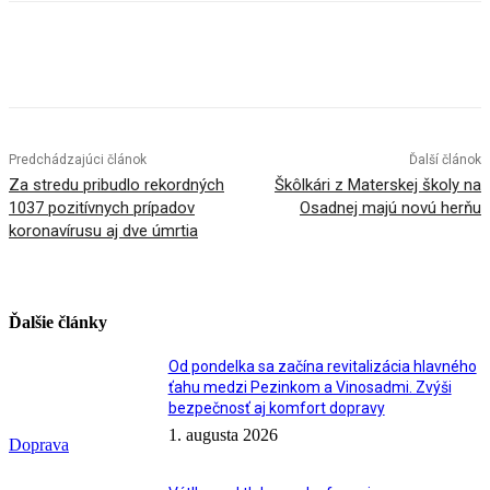
Facebook
X
Linkedin
Tumblr
Predchádzajúci článok
Ďalší článok
Za stredu pribudlo rekordných
Škôlkári z Materskej školy na
1037 pozitívnych prípadov
Osadnej majú novú herňu
koronavírusu aj dve úmrtia
Ďalšie články
Od pondelka sa začína revitalizácia hlavného
ťahu medzi Pezinkom a Vinosadmi. Zvýši
bezpečnosť aj komfort dopravy
1. augusta 2026
Doprava