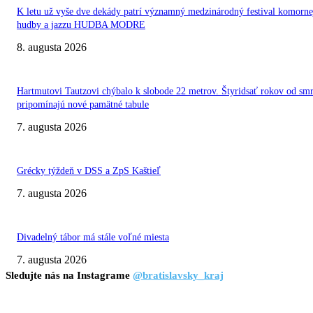
K letu už vyše dve dekády patrí významný medzinárodný festival komorne
hudby a jazzu HUDBA MODRE
8. augusta 2026
Hartmutovi Tautzovi chýbalo k slobode 22 metrov. Štyridsať rokov od smr
pripomínajú nové pamätné tabule
7. augusta 2026
Grécky týždeň v DSS a ZpS Kaštieľ
7. augusta 2026
Divadelný tábor má stále voľné miesta
7. augusta 2026
Sledujte nás na Instagrame
@bratislavsky_kraj