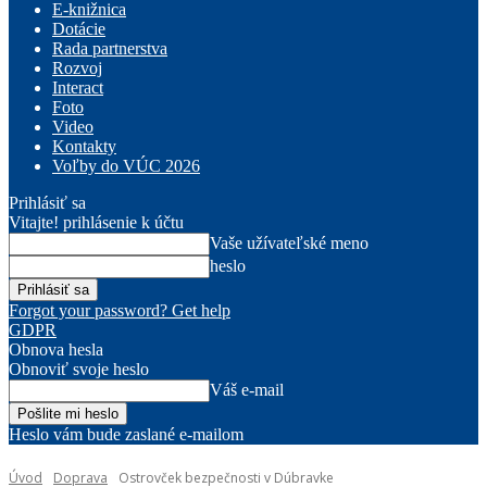
E-knižnica
Dotácie
Rada partnerstva
Rozvoj
Interact
Foto
Video
Kontakty
Voľby do VÚC 2026
Prihlásiť sa
Vitajte! prihlásenie k účtu
Vaše užívateľské meno
heslo
Forgot your password? Get help
GDPR
Obnova hesla
Obnoviť svoje heslo
Váš e-mail
Heslo vám bude zaslané e-mailom
Úvod
Doprava
Ostrovček bezpečnosti v Dúbravke