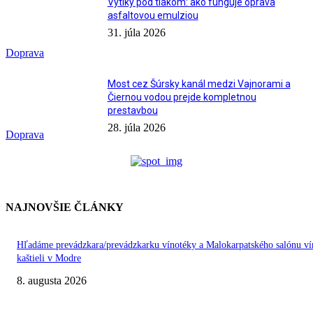
Výtlky pod tlakom: ako funguje oprava
asfaltovou emulziou
31. júla 2026
Doprava
Most cez Šúrsky kanál medzi Vajnorami a
Čiernou vodou prejde kompletnou
prestavbou
28. júla 2026
Doprava
NAJNOVŠIE ČLÁNKY
Hľadáme prevádzkara/prevádzkarku vínotéky a Malokarpatského salónu ví
kaštieli v Modre
8. augusta 2026