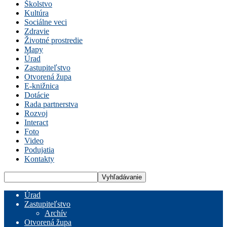
Školstvo
Kultúra
Sociálne veci
Zdravie
Životné prostredie
Mapy
Úrad
Zastupiteľstvo
Otvorená župa
E-knižnica
Dotácie
Rada partnerstva
Rozvoj
Interact
Foto
Video
Podujatia
Kontakty
Úrad
Zastupiteľstvo
Archív
Otvorená župa