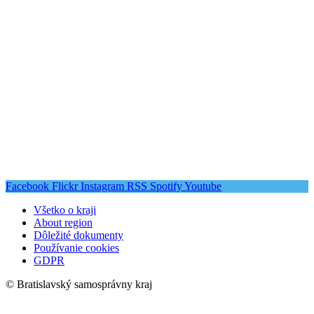
Facebook
Flickr
Instagram
RSS
Spotify
Youtube
Všetko o kraji
About region
Dôležité dokumenty
Používanie cookies
GDPR
© Bratislavský samosprávny kraj