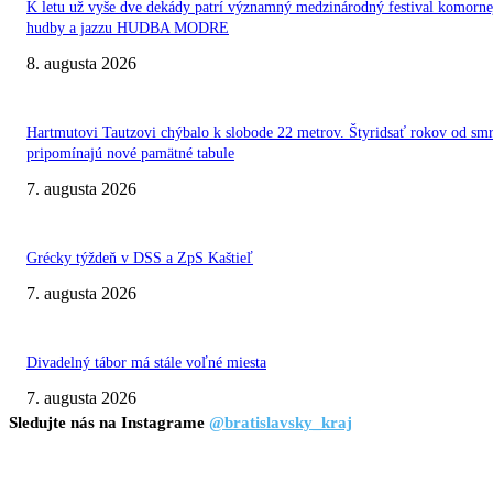
K letu už vyše dve dekády patrí významný medzinárodný festival komorne
hudby a jazzu HUDBA MODRE
8. augusta 2026
Hartmutovi Tautzovi chýbalo k slobode 22 metrov. Štyridsať rokov od smr
pripomínajú nové pamätné tabule
7. augusta 2026
Grécky týždeň v DSS a ZpS Kaštieľ
7. augusta 2026
Divadelný tábor má stále voľné miesta
7. augusta 2026
Sledujte nás na Instagrame
@bratislavsky_kraj