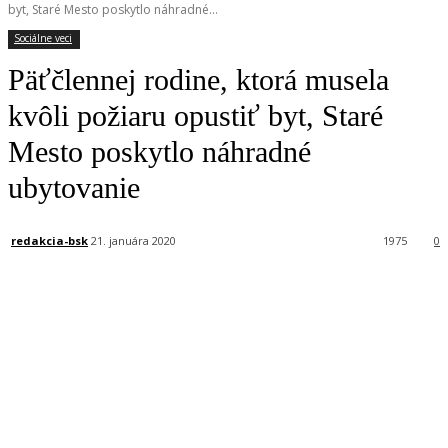
byt, Staré Mesto poskytlo náhradné...
Sociálne veci
Päťčlennej rodine, ktorá musela
kvôli požiaru opustiť byt, Staré
Mesto poskytlo náhradné
ubytovanie
redakcia-bsk
21. januára 2020
1975
0
Facebook
X
Linkedin
Tumblr