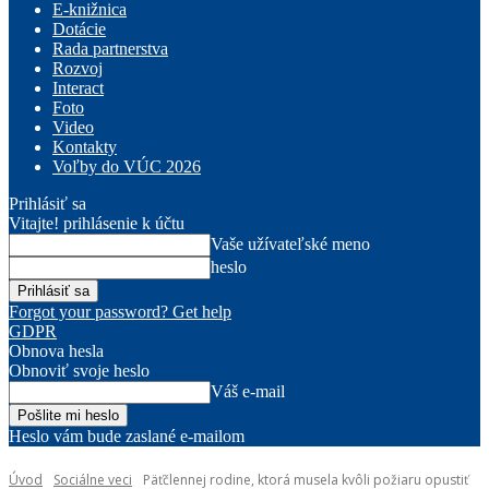
E-knižnica
Dotácie
Rada partnerstva
Rozvoj
Interact
Foto
Video
Kontakty
Voľby do VÚC 2026
Prihlásiť sa
Vitajte! prihlásenie k účtu
Vaše užívateľské meno
heslo
Forgot your password? Get help
GDPR
Obnova hesla
Obnoviť svoje heslo
Váš e-mail
Heslo vám bude zaslané e-mailom
Úvod
Sociálne veci
Päťčlennej rodine, ktorá musela kvôli požiaru opustiť