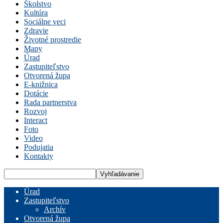
Školstvo
Kultúra
Sociálne veci
Zdravie
Životné prostredie
Mapy
Úrad
Zastupiteľstvo
Otvorená župa
E-knižnica
Dotácie
Rada partnerstva
Rozvoj
Interact
Foto
Video
Podujatia
Kontakty
Úrad
Zastupiteľstvo
Archív
Otvorená župa