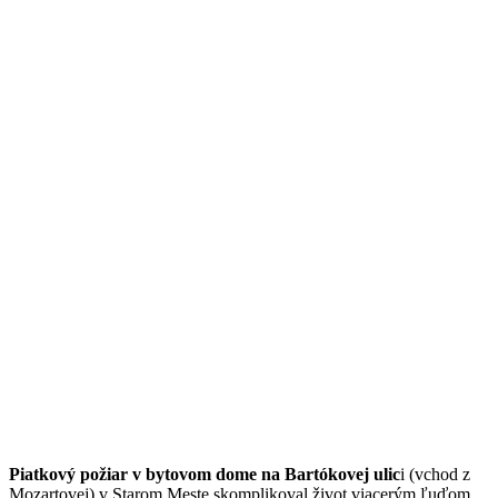
Piatkový požiar v bytovom dome na Bartókovej ulic
i (vchod z
Mozartovej) v Starom Meste skomplikoval život viacerým ľuďom,