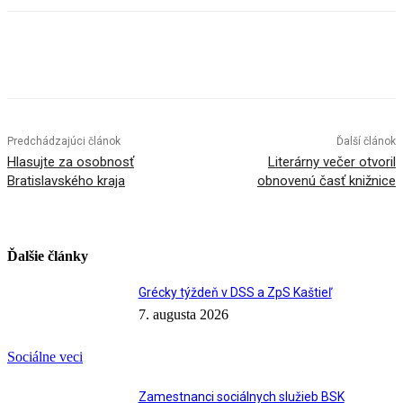
Facebook
X
Linkedin
Tumblr
Predchádzajúci článok
Ďalší článok
Hlasujte za osobnosť
Literárny večer otvoril
Bratislavského kraja
obnovenú časť knižnice
Ďalšie články
Grécky týždeň v DSS a ZpS Kaštieľ
7. augusta 2026
Sociálne veci
Zamestnanci sociálnych služieb BSK