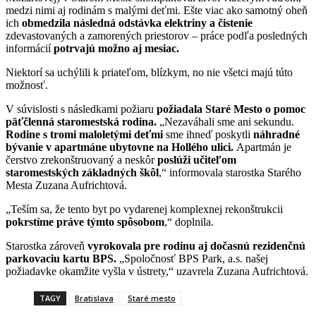
medzi nimi aj rodinám s malými deťmi. Ešte viac ako samotný oheň
ich
obmedzila následná odstávka elektriny a čistenie
zdevastovaných a zamorených priestorov – práce podľa posledných
informácií
potrvajú možno aj mesiac.
Niektorí sa uchýlili k priateľom, blízkym, no nie všetci majú túto
možnosť.
V súvislosti s následkami požiaru
požiadala Staré Mesto o pomoc
päťčlenná staromestská rodina.
„Nezaváhali sme ani sekundu.
Rodine s tromi maloletými deťmi
sme ihneď poskytli
náhradné
bývanie v apartmáne ubytovne na Hollého ulici.
Apartmán je
čerstvo zrekonštruovaný a neskôr
poslúži učiteľom
staromestských základných škôl
,“ informovala starostka Starého
Mesta Zuzana Aufrichtová.
„Teším sa, že tento byt po vydarenej komplexnej rekonštrukcii
pokrstíme práve týmto spôsobom
,“ doplnila.
Starostka zároveň
vyrokovala pre rodinu aj dočasnú rezidenčnú
parkovaciu kartu BPS.
„Spoločnosť BPS Park, a.s. našej
požiadavke okamžite vyšla v ústrety,“ uzavrela Zuzana Aufrichtová.
TAGY
Bratislava
Staré mesto