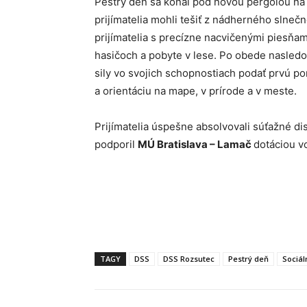
Pestrý deň sa konal pod novou pergolou na 
prijímatelia mohli tešiť z nádherného slneč
prijímatelia s precízne nacvičenými piesňa
hasičoch a pobyte v lese. Po obede nasledov
sily vo svojich schopnostiach podať prvú p
a orientáciu na mape, v prírode a v meste.
Prijímatelia úspešne absolvovali súťažné disc
podporil
MÚ Bratislava – Lamač
dotáciou v
TAGY
DSS
DSS Rozsutec
Pestrý deň
Sociál