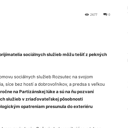
2677
0
Tumblr
ijímatelia sociálnych služieb môžu tešiť z pekných
v Domovu sociálnych služieb Rozsutec na svojom
, síce bez hostí a dobrovoľníkov, a predsa s veľkou
ročne na Partizánskej lúke a sú na ňu pozvaní
ch služieb v zriaďovateľskej pôsobnosti
iologickým opatreniam presunula do exteriéru