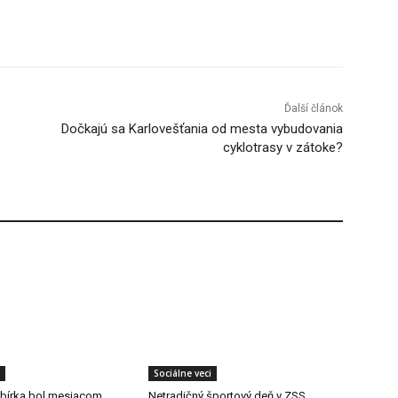
Tumblr
Ďalší článok
Dočkajú sa Karlovešťania od mesta vybudovania
cyklotrasy v zátoke?
Sociálne veci
ibírka bol mesiacom
Netradičný športový deň v ZSS