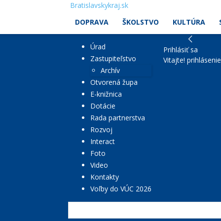
Bratislavskykraj.sk
DOPRAVA
ŠKOLSTVO
KULTÚRA
Úrad
Prihlásiť sa
Zastupiteľstvo
Vitajte! prihláseni
Archív
Otvorená župa
E-knižnica
Dotácie
Rada partnerstva
Rozvoj
Interact
Foto
Video
Kontakty
Voľby do VÚC 2026