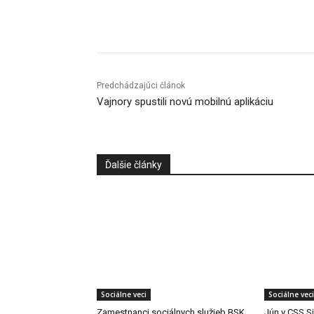
Facebook
X
Linkedin
Predchádzajúci článok
Vajnory spustili novú mobilnú aplikáciu
Ďalšie články
Sociálne veci
Sociálne veci
Zamestnanci sociálnych služieb BSK
Jún v CSS S