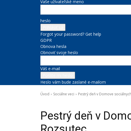
Vaše užívateľské meno
heslo
Forgot your password? Get help
GDPR
Obnova hesla
Obnoviť svoje heslo
Váš e-mail
Heslo vám bude zaslané e-mailom
Úvod
Sociálne veci
Pestrý deň v Domove sociálnych
Sociálne veci
Pestrý deň v Domo
Rozsutec