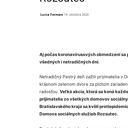
Lucia Forman
14. októbra 2020
Facebook
X
Linkedin
Aj počas koronavírusových obmedzení sa pr
všedných i netradičných dní.
Netradičný Pestrý deň zažili prijímatelia 
krásnom zelenom dvore za plotom zariadenia
radosťou.
Veľká akcia, ktorá sa koná každo
prijímatelia zo všetkých domovov sociálny
Bratislavského kraja sa kvôli protiepidem
Domova sociálnych služieb Rozsutec.