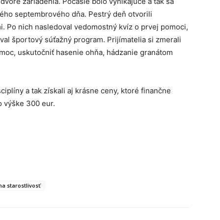
dvore zariadenia. Počasie bolo vynikajúce a tak sa
ného septembrového dňa. Pestrý deň otvorili
mi. Po nich nasledoval vedomostný kvíz o prvej pomoci,
al športový súťažný program. Prijímatelia si zmerali
omoc, uskutočniť hasenie ohňa, hádzanie granátom
iplíny a tak získali aj krásne ceny, ktoré finančne
o výške 300 eur.
na starostlivosť