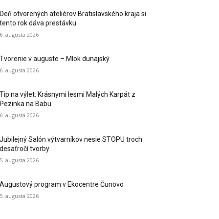
Deň otvorených ateliérov Bratislavského kraja si
tento rok dáva prestávku
6. augusta 2026
Tvorenie v auguste – Mlok dunajský
6. augusta 2026
Tip na výlet: Krásnymi lesmi Malých Karpát z
Pezinka na Babu
6. augusta 2026
Jubilejný Salón výtvarníkov nesie STOPU troch
desaťročí tvorby
5. augusta 2026
Augustový program v Ekocentre Čunovo
5. augusta 2026