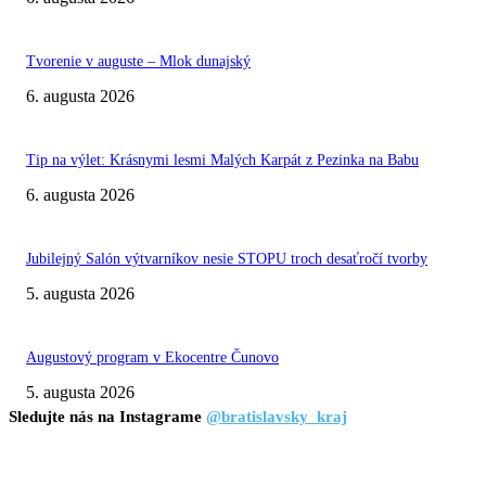
Tvorenie v auguste – Mlok dunajský
6. augusta 2026
Tip na výlet: Krásnymi lesmi Malých Karpát z Pezinka na Babu
6. augusta 2026
Jubilejný Salón výtvarníkov nesie STOPU troch desaťročí tvorby
5. augusta 2026
Augustový program v Ekocentre Čunovo
5. augusta 2026
Sledujte nás na Instagrame
@bratislavsky_kraj