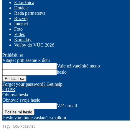
E-knižnica
Dotácie
Rada partnerstva
Rozvoj
Interact
Foto
Video
Kontakty
Voľby do VÚC 2026
Prihlásiť sa
Vitajte! prihlásenie k účtu
Vaše užívateľské meno
heslo
Forgot your password? Get help
GDPR
Obnova hesla
Obnoviť svoje heslo
Váš e-mail
Heslo vám bude zaslané e-mailom
Tagy
DSS Rozsutec