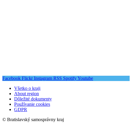
Facebook
Flickr
Instagram
RSS
Spotify
Youtube
Všetko o kraji
About region
Dôležité dokumenty
Používanie cookies
GDPR
© Bratislavský samosprávny kraj