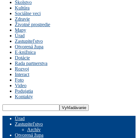
Školstvo
Kultúra
Sociálne veci
Zdravie
Životné prostredie
Mapy
Úrad
Zastupiteľstvo
Otvorená župa
E-knižnica
Dotácie
Rada partnerstva
Rozvoj
Interact
Foto
Video
Podujatia
Kontakty
Úrad
Zastupiteľstvo
Archív
Otvorená župa