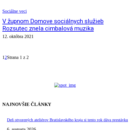
Sociálne veci
V župnom Domove sociálnych služieb
Rozsutec znela cimbalová muzika
12. októbra 2021
1
2
Strana 1 z 2
NAJNOVŠIE ČLÁNKY
Deň otvorených ateliérov Bratislavského kraja si tento rok dáva prestávku
6. augusta 2026